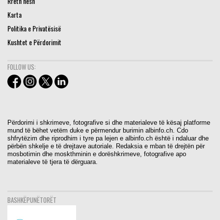
Rreth nesh
Karta
Politika e Privatësisë
Kushtet e Përdorimit
FOLLOW US:
Përdorimi i shkrimeve, fotografive si dhe materialeve të kësaj platforme
mund të bëhet vetëm duke e përmendur burimin albinfo.ch. Cdo
shfrytëzim dhe riprodhim i tyre pa lejen e albinfo.ch është i ndaluar dhe
përbën shkelje e të drejtave autoriale. Redaksia e mban të drejtën për
mosbotimin dhe moskthminin e dorëshkrimeve, fotografive apo
materialeve të tjera të dërguara.
BASHKËPUNËTORËT