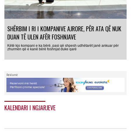
SHËRBIM I RI I KOMPANIVE AJRORE, PËR ATA QË NUK
DUAN TË ULEN AFËR FOSHNJAVE
Këtë kjo kompani e ka bërë, pasi që shpesh udhëtarët janë ankuar për
zhurmën që e kanë bërë foshnjat duke qarë
Reklamë
KALENDARI I NGJARJEVE