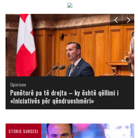
Opinione
Opinione
Opinione
Opinione
Opinione
Opinione
Opinione
Opinione
Punëtorë pa të drejta – ky është qëllimi i
«Iniciativës për qëndrueshmëri»
STORJE SUKSESI