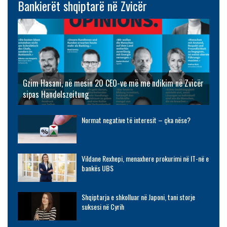
Bankierët shqiptarë në Zvicër
Gzim Hasani, në mesin 20 CEO-ve më me ndikim në Zvicër
sipas Handelszeitung
Normat negative të interesit – çka nëse?
Vildane Rexhepi, menaxhere prokurimi në IT-në e
bankës UBS
Shqiptarja e shkolluar në Japoni, tani storje
suksesi në Cyrih