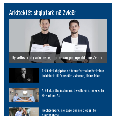
Arkitektët shqiptarë në Zvicër
Dy vëllezër, dy arkitektë, diplomuan për një ditë në Zvicër
Arkitekti shqiptar që transformoi ndërtimin e
inxhinierit të famshëm zviceran, Heinz Isler
Arkitekti dhe inxhinieri: dy vëllezërit në krye të
FF Partner AG
Fiechtenpark, një oazë për një pleqëri të
dinjitetshme