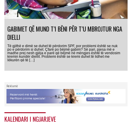
GABIMET QË MUND T’I BËNI PËR T’U MBROJTUR NGA
DIELLI
Të gjithë e dimë se duhet të përdorim SPF, por problemi është se nuk
po e përdorim si duhet. Çfarë po bëjmë gabim? Së pari, pjesa më e
madhe prej nesh gjëja e parë që bëjmë në mëngjes është të vendosim
kremin kundër diellit. Problemi është se kremi duhet të lidhet me
lëkurën që të […]
Reklamë
KALENDARI I NGJARJEVE