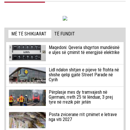
MË TË SHIKUARAT
TË FUNDIT
Maqedoni: Qeveria shqyrton mundësinë
e uljes së çmimit të energjisë elektrike
Lidl ndalon shitjen e pijeve të ftohta në
shishe qelqi gjatë Street Parade në
Cyrih
Përplasje mes dy tramvajesh në
Gjermani, rreth 25 të lënduar, 3 prej
tyre në rrezik për jetën
Posta zvicerane rrit çmimet e letrave
nga viti 2027