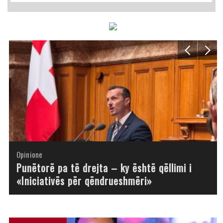
Opinione
Opinione
Opinione
Opinione
Opinione
Opinione
Opinione
Opinione
Punëtorë pa të drejta – ky është qëllimi i
«Iniciativës për qëndrueshmëri»