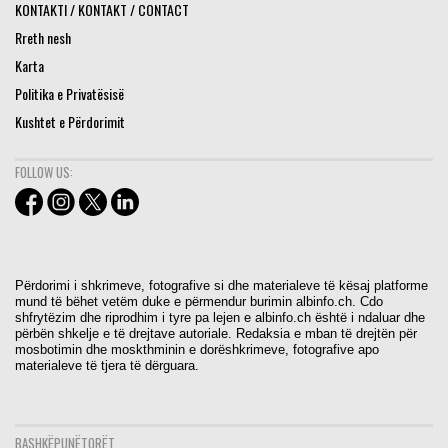
KONTAKTI / KONTAKT / CONTACT
Rreth nesh
Karta
Politika e Privatësisë
Kushtet e Përdorimit
FOLLOW US:
Përdorimi i shkrimeve, fotografive si dhe materialeve të kësaj platforme
mund të bëhet vetëm duke e përmendur burimin albinfo.ch. Cdo
shfrytëzim dhe riprodhim i tyre pa lejen e albinfo.ch është i ndaluar dhe
përbën shkelje e të drejtave autoriale. Redaksia e mban të drejtën për
mosbotimin dhe moskthminin e dorëshkrimeve, fotografive apo
materialeve të tjera të dërguara.
BASHKËPUNËTORËT