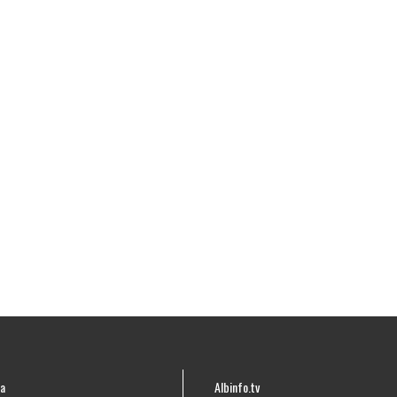
a
Albinfo.tv