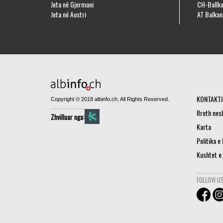
Jeta në Gjermani
CH-Ballka
Jeta në Austri
AT Balkan
KONTAKTI
Copyright © 2018 albinfo.ch. All Rights Reserved.
Rreth nes
Zhvilluar nga:
Karta
Politika e
Kushtet e
FOLLOW US