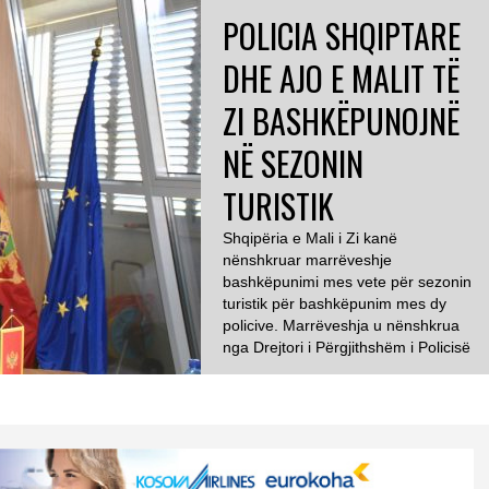
POLICIA SHQIPTARE
DHE AJO E MALIT TË
ZI BASHKËPUNOJNË
NË SEZONIN
TURISTIK
Shqipëria e Mali i Zi kanë
nënshkruar marrëveshje
bashkëpunimi mes vete për sezonin
turistik për bashkëpunim mes dy
policive. Marrëveshja u nënshkrua
nga Drejtori i Përgjithshëm i Policisë
së Shqipërisë, Ardi Veliu, së bashku
me Drejtorin e Përgjithshëm të
Policisë së Malit të Zi, Veselin
Veljovic. Ata thanë se sezoni turistik
ka rritur nevojën për […]