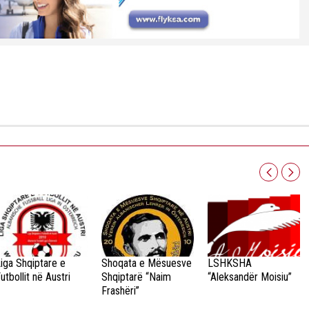
iga Shqiptare e
Shoqata e Mësuesve
LSHKSHA
utbollit në Austri
Shqiptarë “Naim
“Aleksandër Moisiu”
Frashëri”