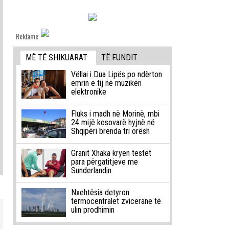
Reklamë
MË TË SHIKUARAT
TË FUNDIT
Vëllai i Dua Lipës po ndërton
emrin e tij në muzikën
elektronike
Fluks i madh në Morinë, mbi
24 mijë kosovarë hyjnë në
Shqipëri brenda tri orësh
Granit Xhaka kryen testet
para përgatitjeve me
Sunderlandin
Nxehtësia detyron
termocentralet zvicerane të
ulin prodhimin