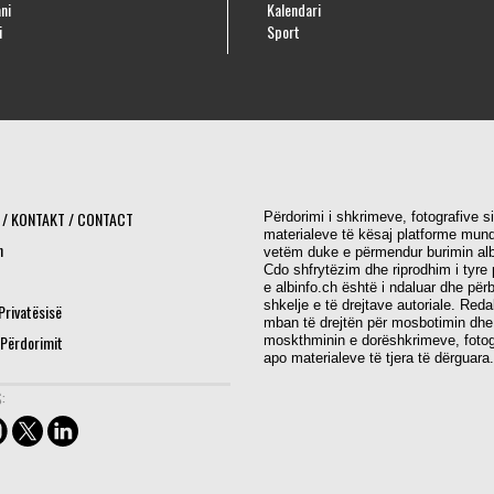
ni
Kalendari
i
Sport
 / KONTAKT / CONTACT
Përdorimi i shkrimeve, fotografive s
materialeve të kësaj platforme mund
h
vetëm duke e përmendur burimin alb
Cdo shfrytëzim dhe riprodhim i tyre 
e albinfo.ch është i ndaluar dhe për
shkelje e të drejtave autoriale. Red
 Privatësisë
mban të drejtën për mosbotimin dhe
 Përdorimit
moskthminin e dorëshkrimeve, fotog
apo materialeve të tjera të dërguara.
: