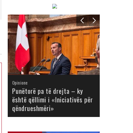
Opinione
Opinione
Opinione
Opinione
Opinione
Opinione
Opinione
Opinione
Punëtorë pa të drejta – ky
është qëllimi i «Iniciativës për
qëndrueshmëri»