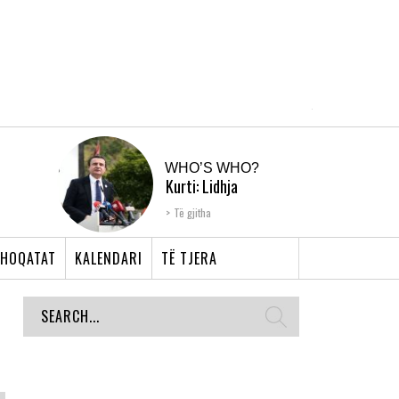
WHO’S WHO?
Kurti: Lidhja
Shqiptare e Prizrenit,
Të gjitha
nyja që bashkoi �...
HOQATAT
KALENDARI
TË TJERA