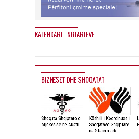
KALENDARI I NGJARJEVE
BIZNESET DHE SHOQATAT
ista Dielli
Shoqata Shqiptare e
Këshilli i Koordinues i
L
okristian
Mjekësisë në Austri
Shoqatave Shqiptare
F
në Steiermark