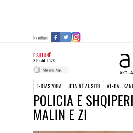
Na ndiqni:
E SHTUNË
8 Gusht 2026
Shkarko App..
E-DIASPORA
JETA NË AUSTRI
AT-BALLKAN
POLICIA E SHQIPE
MALIN E ZI
SEZONINTURISTIK