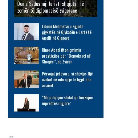
Donis Sadushaj: Juristi shqiptar në
zemër të diplomacisë zvicerane
Liburn Mehmetaj u zgjodh
gjykatës në Gjykatën e Lartë të
Apelit në Gjenevë
Rinor Abazi fiton çmimin
prestigjioz për “Demokraci në
Shoqëri”, në Zvicër
Përvojat jetësore, si shtytje: Një
avokat në mbrojtje të ligjit dhe
arsimit
“Më pëlqejnë sfidat që kërkojnë
mprehtësi ligjore”