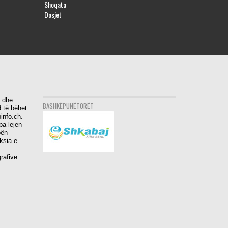
Shoqata
Dosjet
i dhe
BASHKËPUNËTORËT
 të bëhet
info.ch.
pa lejen
bën
aksia e
rafive