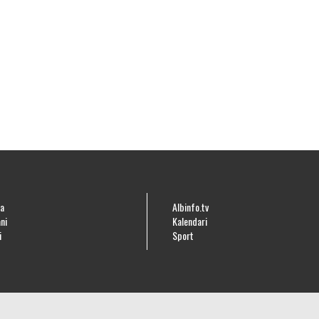
a
Albinfo.tv
ni
Kalendari
i
Sport