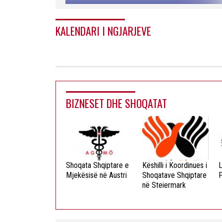
KALENDARI I NGJARJEVE
BIZNESET DHE SHOQATAT
ista Dielli
Shoqata Shqiptare e
Këshilli i Koordinues i
L
okristian
Mjekësisë në Austri
Shoqatave Shqiptare
F
në Steiermark