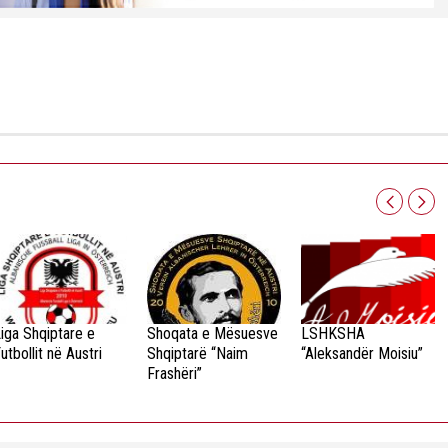
iga Shqiptare e
Shoqata e Mësuesve
LSHKSHA
utbollit në Austri
Shqiptarë “Naim
“Aleksandër Moisiu”
Frashëri”