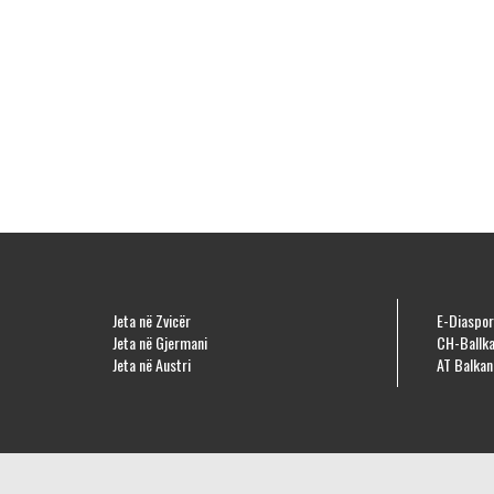
Jeta në Zvicër
E-Diaspor
Jeta në Gjermani
CH-Ballka
Jeta në Austri
AT Balkan