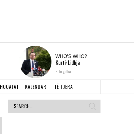
WHO’S WHO?
Kurti: Lidhja
Shqiptare e Prizrenit,
Të gjitha
nyja që bashkoi �...
HOQATAT
KALENDARI
TË TJERA