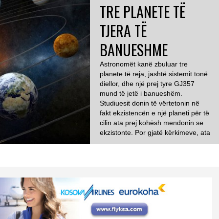
TRE PLANETE TË
TJERA TË
BANUESHME
Astronomët kanë zbuluar tre
planete të reja, jashtë sistemit tonë
diellor, dhe një prej tyre GJ357
mund të jetë i banueshëm.
Studiuesit donin të vërtetonin në
fakt ekzistencën e një planeti për të
cilin ata prej kohësh mendonin se
ekzistonte. Por gjatë kërkimeve, ata
zbuluan njëkohësisht tre planetë. Të
tre ata, rrotullohen rreth diellit të […]