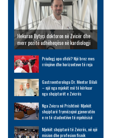
Hekuran Bytyçi doktoron në Zvicër dhe
merr pozitë udhëheqëse në kardiologji
Privilegj apo sfidë? Një brez mes
rrënjëve dhe horizonteve të reja
Gastroenterologu Dr. Mentor Bilali
– një nga mjekët më të kërkuar
nga shqiptarët e Zvicrës
Nga Zvicra në Prishtinë: Mjekët
shqiptarë frymëzojnë gjeneratën
e re të studentëve të mjekësisë
Mjekët shqiptarë të Zvicrës, në një
mision dhe profesion fisnik