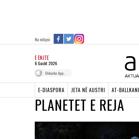
Na ndiqni:
E ENJTE
6 Gusht 2026
Shkarko App..
E-DIASPORA
JETA NË AUSTRI
AT-BALLKAN
PLANETET E REJA
ASTRONAUTET