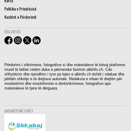
Karta
Politika e Privatësisë
Kushtet e Përdorimit
FOLLOW US:
Përdorimi i shkrimeve, fotografive si dhe materialeve të kësaj platforme
mund të bëhet vetëm duke e përmendur burimin albinfo.ch. Cdo
shfrytëzim dhe riprodhim i tyre pa lejen e albinfo.ch është i ndaluar dhe
përbën shkelje e të drejtave autoriale. Redaksia e mban të drejtën për
mosbotimin dhe moskthminin e dorëshkrimeve, fotografive apo
materialeve të tjera të dërguara.
BASHKËPUNËTORËT