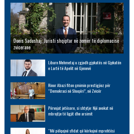
Donis Sadushaj: Juristi shqiptar në zemër të diplomacisë
zvicerane
Liburn Mehmetaj u zgjodh gjykatës në Gjykatën
e Lartë të Apelit në Gjenevë
Rinor Abazi fiton çmimin prestigjioz për
“Demokraci në Shoqëri”, në Zvicër
Përvojat jetësore, si shtytje: Një avokat në
mbrojtje të ligjit dhe arsimit
“Më pëlqejnë sfidat që kërkojnë mprehtësi