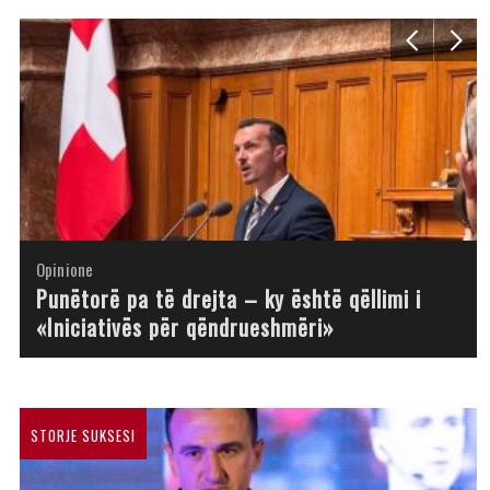
Opinione
Opinione
Opinione
Opinione
Opinione
Opinione
Opinione
Opinione
Punëtorë pa të drejta – ky është qëllimi i
«Iniciativës për qëndrueshmëri»
STORJE SUKSESI