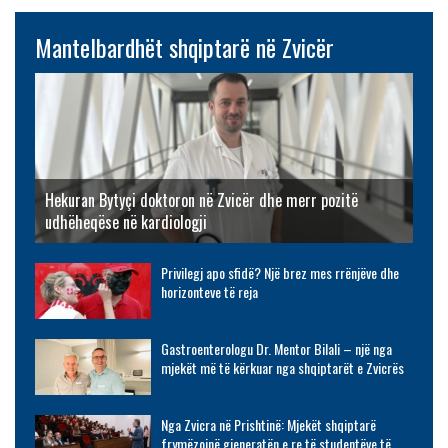
Mantelbardhët shqiptarë në Zvicër
Hekuran Bytyçi doktoron në Zvicër dhe merr pozitë
udhëheqëse në kardiologji
Privilegj apo sfidë? Një brez mes rrënjëve dhe
horizonteve të reja
Gastroenterologu Dr. Mentor Bilali – një nga
mjekët më të kërkuar nga shqiptarët e Zvicrës
Nga Zvicra në Prishtinë: Mjekët shqiptarë
frymëzojnë gjeneratën e re të studentëve të