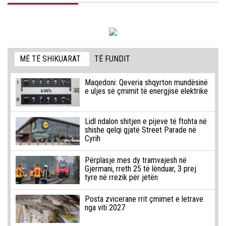
MË TË SHIKUARAT
TË FUNDIT
Maqedoni: Qeveria shqyrton mundësinë
e uljes së çmimit të energjisë elektrike
Lidl ndalon shitjen e pijeve të ftohta në
shishe qelqi gjatë Street Parade në
Cyrih
Përplasje mes dy tramvajesh në
Gjermani, rreth 25 të lënduar, 3 prej
tyre në rrezik për jetën
Posta zvicerane rrit çmimet e letrave
nga viti 2027