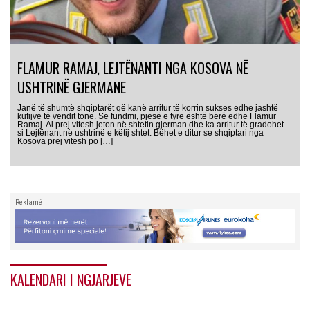
FLAMUR RAMAJ, LEJTËNANTI NGA KOSOVA NË
USHTRINË GJERMANE
Janë të shumtë shqiptarët që kanë arritur të korrin sukses edhe jashtë
kufijve të vendit tonë. Së fundmi, pjesë e tyre është bërë edhe Flamur
Ramaj. Ai prej vitesh jeton në shtetin gjerman dhe ka arritur të gradohet
si Lejtënant në ushtrinë e këtij shtet. Bëhet e ditur se shqiptari nga
Kosova prej vitesh po […]
Reklamë
KALENDARI I NGJARJEVE