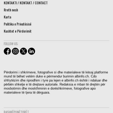
KONTAKTI / KONTAKT / CONTACT
Rreth nesh
Karta
Politika e Privatësisë
Kushtet e Përdorimit
FOLLOW US:
Përdorimi i shkrimeve, fotografive si dhe materialeve të kësaj platforme
mund të bëhet vetëm duke e përmendur burimin albinfo.ch. Cdo
shfrytëzim dhe riprodhim i tyre pa lejen e albinfo.ch është i ndaluar dhe
përbën shkelje e të drejtave autoriale. Redaksia e mban të drejtën për
mosbotimin dhe moskthminin e dorëshkrimeve, fotografive apo
materialeve të tjera të dërguara.
BASHKËPUNËTORËT