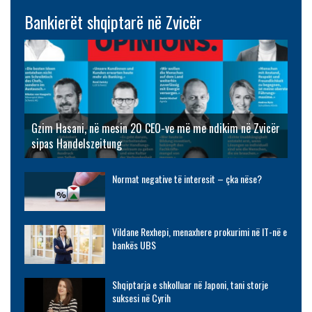
Bankierët shqiptarë në Zvicër
Gzim Hasani, në mesin 20 CEO-ve më me ndikim në Zvicër
sipas Handelszeitung
Normat negative të interesit – çka nëse?
Vildane Rexhepi, menaxhere prokurimi në IT-në e
bankës UBS
Shqiptarja e shkolluar në Japoni, tani storje
suksesi në Cyrih