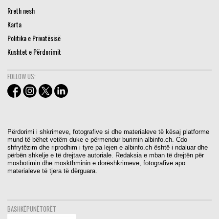
Rreth nesh
Karta
Politika e Privatësisë
Kushtet e Përdorimit
FOLLOW US:
Përdorimi i shkrimeve, fotografive si dhe materialeve të kësaj platforme
mund të bëhet vetëm duke e përmendur burimin albinfo.ch. Cdo
shfrytëzim dhe riprodhim i tyre pa lejen e albinfo.ch është i ndaluar dhe
përbën shkelje e të drejtave autoriale. Redaksia e mban të drejtën për
mosbotimin dhe moskthminin e dorëshkrimeve, fotografive apo
materialeve të tjera të dërguara.
BASHKËPUNËTORËT