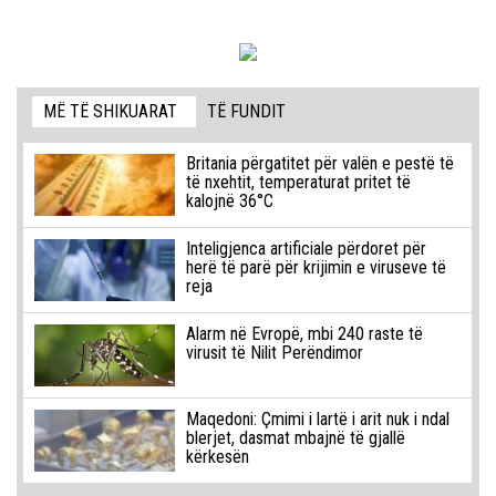
MË TË SHIKUARAT
TË FUNDIT
Britania përgatitet për valën e pestë të
të nxehtit, temperaturat pritet të
kalojnë 36°C
Inteligjenca artificiale përdoret për
herë të parë për krijimin e viruseve të
reja
Alarm në Evropë, mbi 240 raste të
virusit të Nilit Perëndimor
Maqedoni: Çmimi i lartë i arit nuk i ndal
blerjet, dasmat mbajnë të gjallë
kërkesën