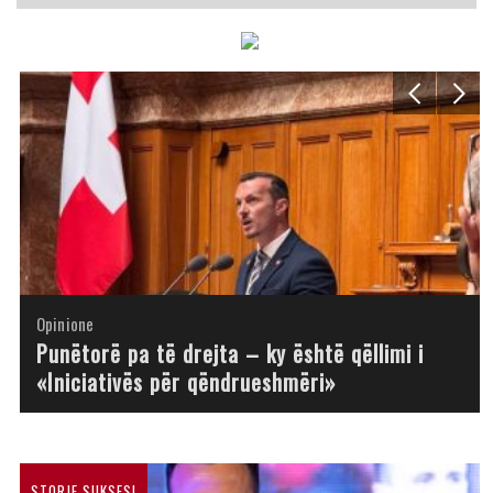
Opinione
Opinione
Opinione
Opinione
Opinione
Opinione
Opinione
Opinione
Punëtorë pa të drejta – ky është qëllimi i
«Iniciativës për qëndrueshmëri»
STORJE SUKSESI