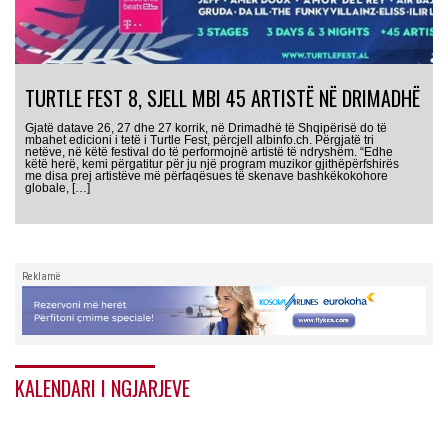
TURTLE FEST 8, SJELL MBI 45 ARTISTË NË DRIMADHË
Gjatë datave 26, 27 dhe 27 korrik, në Drimadhë të Shqipërisë do të
mbahet edicioni i tetë i Turtle Fest, përcjell albinfo.ch. Përgjatë tri
netëve, në këtë festival do të performojnë artistë të ndryshëm. “Edhe
këtë herë, kemi përgatitur për ju një program muzikor gjithëpërfshirës
me disa prej artistëve më përfaqësues të skenave bashkëkokohore
globale, […]
Reklamë
KALENDARI I NGJARJEVE