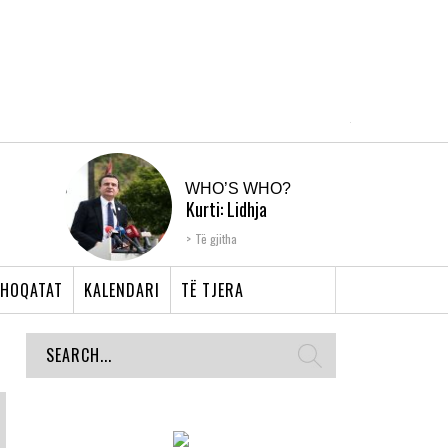
WHO’S WHO?
Kurti: Lidhja
Shqiptare e Prizrenit,
Të gjitha
nyja që bashkoi �...
HOQATAT
KALENDARI
TË TJERA