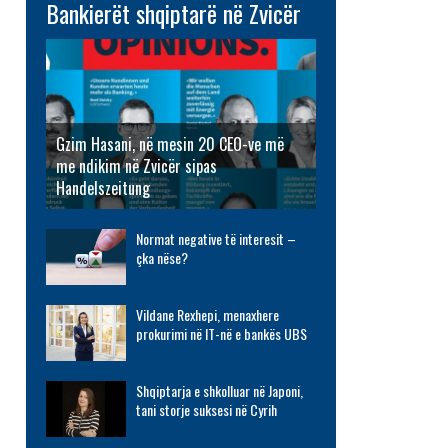
Bankierët shqiptarë në Zvicër
Gzim Hasani, në mesin 20 CEO-ve më
me ndikim në Zvicër sipas
Handelszeitung
Normat negative të interesit –
çka nëse?
Vildane Rexhepi, menaxhere
prokurimi në IT-në e bankës UBS
Shqiptarja e shkolluar në Japoni,
tani storje suksesi në Cyrih