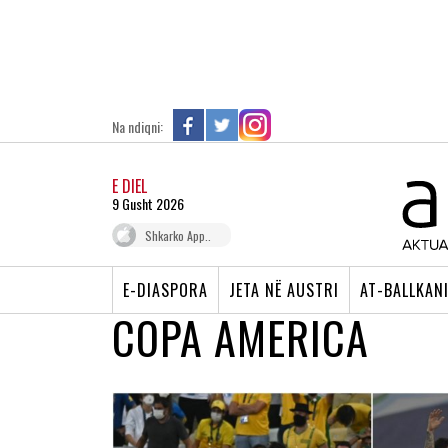
Na ndiqni:
E DIEL
9 Gusht 2026
Shkarko App..
E-DIASPORA
JETA NË AUSTRI
AT-BALLKAN
COPA AMERICA
ARGJENTINA