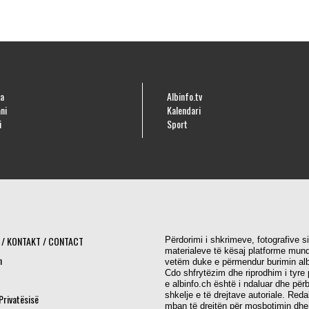
a
Albinfo.tv
ni
Kalendari
i
Sport
 / KONTAKT / CONTACT
Përdorimi i shkrimeve, fotografive s
materialeve të kësaj platforme mund
h
vetëm duke e përmendur burimin alb
Cdo shfrytëzim dhe riprodhim i tyre 
e albinfo.ch është i ndaluar dhe për
shkelje e të drejtave autoriale. Red
 Privatësisë
mban të drejtën për mosbotimin dhe