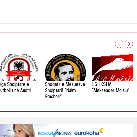
iga Shqiptare e
Shoqata e Mësuesve
LSHKSHA
utbollit në Austri
Shqiptarë “Naim
“Aleksandër Moisiu”
Frashëri”