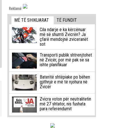
Reklamë
MË TË SHIKUARAT
TË FUNDIT
Cila ndarje e ka kërcënuar
më së shumti Zvicrën? Ja
çfarë mendojnë zviceranët
sot
Transporti publik shtrenjtohet
në Zvicër, por më pak se sa
ishte planifikuar
Bateritë shtëpiake po bëhen
gjithnjë e më të njohura në
Zvicër
Zvicra voton për neutralitetin
më 27 shtator, nis fushata
para referendumit