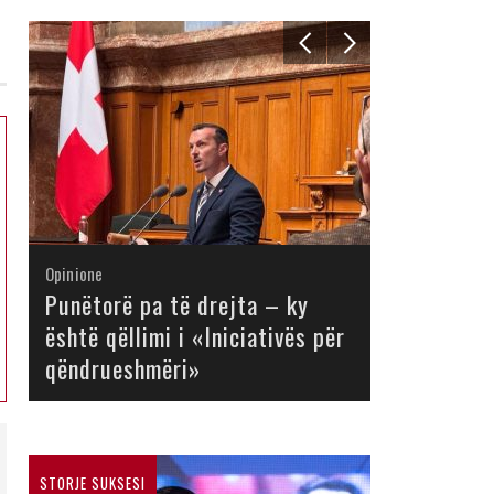
Opinione
Opinione
Opinione
Opinione
Opinione
Opinione
Opinione
Opinione
Punëtorë pa të drejta – ky
është qëllimi i «Iniciativës për
qëndrueshmëri»
STORJE SUKSESI