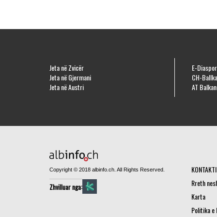
Jeta në Zvicër
E-Diaspor
Jeta në Gjermani
CH-Ballka
Jeta në Austri
AT Balkan
KONTAKTI
Copyright © 2018 albinfo.ch. All Rights Reserved.
Rreth nes
Zhvilluar nga:
Karta
Politika e