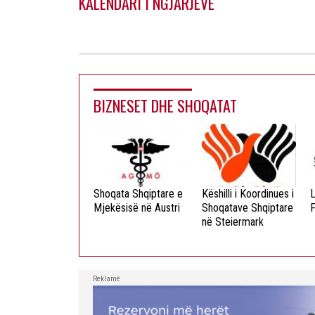
KALENDARI I NGJARJEVE
BIZNESET DHE SHOQATAT
ista Dielli
Shoqata Shqiptare e
Këshilli i Koordinues i
L
okristian
Mjekësisë në Austri
Shoqatave Shqiptare
F
në Steiermark
Reklamë