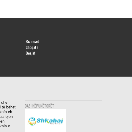
Bizneset
Shoqata
Dosjet
i dhe
BASHKËPUNËTORËT
 të bëhet
info.ch.
pa lejen
bën
aksia e