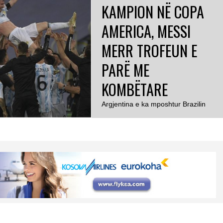
KAMPION NË COPA
AMERICA, MESSI
MERR TROFEUN E
PARË ME
KOMBËTARE
Argjentina e ka mposhtur Brazilin
me rezultat 1-0 në finalen e Copa
America të zhvilluar në stadiumin
“Maracana”. Dy kombëtaret më të
njohura të Amerikës Jugore, në
finale të Copa America, zhvilluan një
lojë shumë fizike dhe me shumë
ndërprerje, ku nuk munguan as
ndërhyrjet brutale. Brazili në fillim të
ndeshjes rrezikuan me dyshen
Neymar-Richarlison, […]