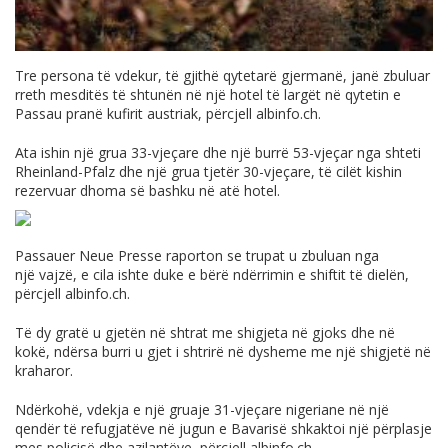
Tre persona të vdekur,
të
gjithë
qytetarë
gjermanë
,
janë
zbuluar
rreth
mesditës
të
shtunën
në
nj
ë
hotel t
ë
largët
në
qytetin
e
Passau
pranë
kufirit
austriak
,
përcjell
albinfo.ch
.
Ata
ishin
një
grua
33-vjeçare
dhe
një
burrë
53-vjeçar
nga
shteti
Rheinland
-Pfalz
dhe
një
grua
tjetër 30-vjeçare, t
ë
cil
ë
t
kishin
rezervuar
dhoma
s
ë
bashku
n
ë
at
ë
hotel.
Passauer
Neue Presse
raporton
se
trupat
u
zbuluan
nga
një
vajz
ë,
e
cila
ishte
duke e b
ë
r
ë
nd
ë
rrimin e
shiftit
të
dielën
,
përcjell
albinfo.ch
.
Të
dy
gratë
u
gjetën
në
shtrat
me
shigjeta
në
gjoks
dhe
në
kokë
,
ndërsa
burri
u
gjet
i
shtrirë
në
dysheme
me
një
shigjetë
në
kraharor.
Ndërkohë
,
vdekja
e
një
gruaje
31-
vjeçare
nigeriane
në
një
qendër
të
refugjatëve
në
jugun
e
Bavarisë
shkaktoi
një
përplasje
mes
policisë
dhe
azilantëve, përcjell
albinfo.ch
.