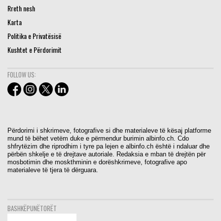
Rreth nesh
Karta
Politika e Privatësisë
Kushtet e Përdorimit
FOLLOW US:
Përdorimi i shkrimeve, fotografive si dhe materialeve të kësaj platforme
mund të bëhet vetëm duke e përmendur burimin albinfo.ch. Cdo
shfrytëzim dhe riprodhim i tyre pa lejen e albinfo.ch është i ndaluar dhe
përbën shkelje e të drejtave autoriale. Redaksia e mban të drejtën për
mosbotimin dhe moskthminin e dorëshkrimeve, fotografive apo
materialeve të tjera të dërguara.
BASHKËPUNËTORËT