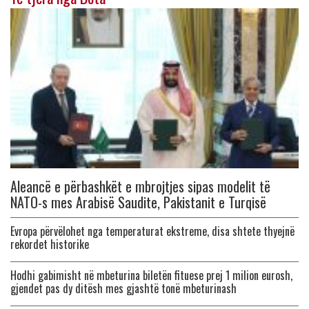
Aleancë e përbashkët e mbrojtjes sipas modelit të
NATO-s mes Arabisë Saudite, Pakistanit e Turqisë
Evropa përvëlohet nga temperaturat ekstreme, disa shtete thyejnë
rekordet historike
Hodhi gabimisht në mbeturina biletën fituese prej 1 milion eurosh,
gjendet pas dy ditësh mes gjashtë tonë mbeturinash