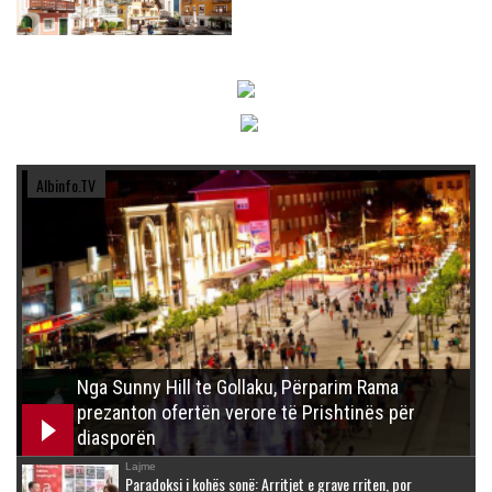
Albinfo.TV
Nga Sunny Hill te Gollaku, Përparim Rama
prezanton ofertën verore të Prishtinës për
diasporën
Lajme
Paradoksi i kohës sonë: Arritjet e grave rriten, por