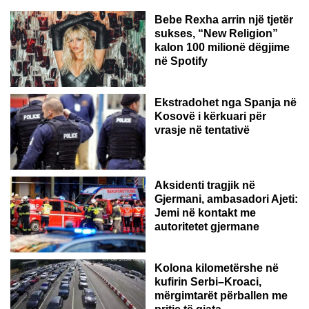
Bebe Rexha arrin një tjetër
sukses, “New Religion”
kalon 100 milionë dëgjime
në Spotify
Ekstradohet nga Spanja në
Kosovë i kërkuari për
vrasje në tentativë
GJERMANI
Aksidenti tragjik në
Gjermani, ambasadori Ajeti:
Jemi në kontakt me
autoritetet gjermane
Kolona kilometërshe në
kufirin Serbi–Kroaci,
mërgimtarët përballen me