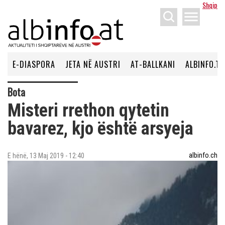
Shqip
menu
E-DIASPORA
JETA NË AUSTRI
AT-BALLKANI
ALBINFO.TV
Bota
Misteri rrethon qytetin
bavarez, kjo është arsyeja
albinfo.ch
E hënë, 13 Maj 2019 - 12:40