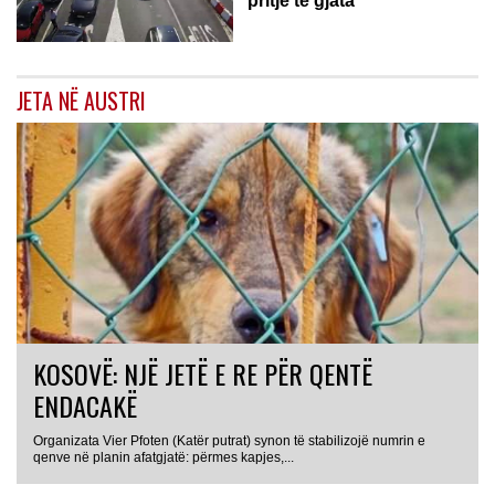
pritje të gjata
JETA NË AUSTRI
KOSOVË: NJË JETË E RE PËR QENTË
ENDACAKË
Organizata Vier Pfoten (Katër putrat) synon të stabilizojë numrin e
qenve në planin afatgjatë: përmes kapjes,...