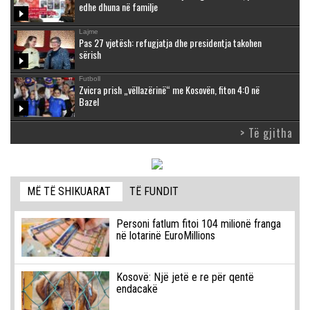
edhe dhuna në familje
Lajme
Pas 27 vjetësh: refugjatja dhe presidentja takohen
sërish
Futboll
Zvicra prish „vëllazërinë“ me Kosovën, fiton 4:0 në
Bazel
> Të gjitha
MË TË SHIKUARAT
TË FUNDIT
Personi fatlum fitoi 104 milionë franga
në lotarinë EuroMillions
Kosovë: Një jetë e re për qentë
endacakë