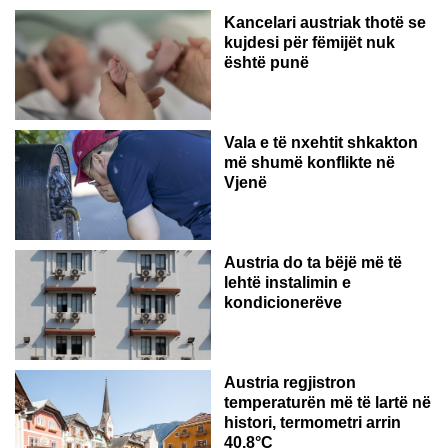
Kancelari austriak thotë se
kujdesi për fëmijët nuk
është punë
Vala e të nxehtit shkakton
më shumë konflikte në
Vjenë
Austria do ta bëjë më të
lehtë instalimin e
kondicionerëve
Austria regjistron
temperaturën më të lartë në
histori, termometri arrin
40.8°C