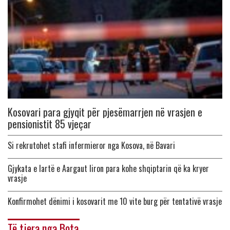
Kosovari para gjyqit për pjesëmarrjen në vrasjen e
pensionistit 85 vjeçar
Si rekrutohet stafi infermieror nga Kosova, në Bavari
Gjykata e lartë e Aargaut liron para kohe shqiptarin që ka kryer
vrasje
Konfirmohet dënimi i kosovarit me 10 vite burg për tentativë vrasje
Të tjera nga Bota