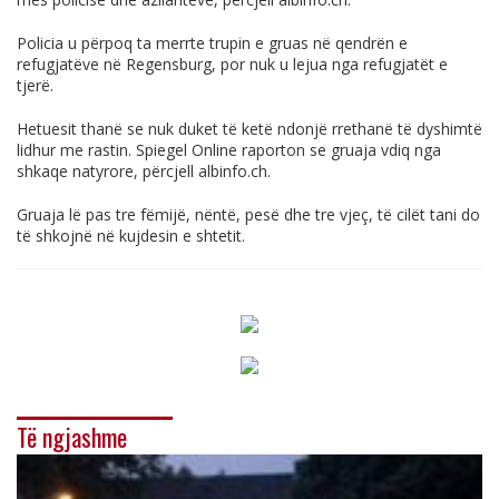
Policia
u
përpoq
ta
merrte
trupin
e
gruas
në
qendrën
e
refugjatëve
në
Regensburg, por
nuk
u
lejua
nga
refugjat
ë
t e
tjer
ë
.
Hetuesit
thanë
se
nuk
duket
të
ketë
ndonjë
rrethanë
të
dyshimtë
lidhur
me
rastin
. Spiegel Online
raporton
se
gruaja
vdiq
nga
shkaqe
natyrore, përcjell
albinfo.ch
.
Gruaja lë pas tre fëmijë, nëntë, pesë dhe tre vjeç, të cilët tani do
të shkojnë në kujdesin e shtetit.
Të ngjashme