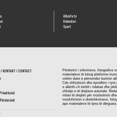
a
Albinfo.tv
ni
Kalendari
i
Sport
 / KONTAKT / CONTACT
Përdorimi i shkrimeve, fotografive s
materialeve të kësaj platforme mund
h
vetëm duke e përmendur burimin alb
Cdo shfrytëzim dhe riprodhim i tyre 
e albinfo.ch është i ndaluar dhe për
shkelje e të drejtave autoriale. Red
 Privatësisë
mban të drejtën për mosbotimin dhe
 Përdorimit
moskthminin e dorëshkrimeve, fotog
apo materialeve të tjera të dërguara.
: