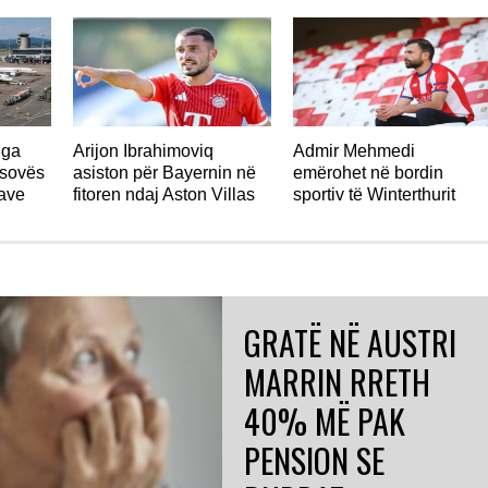
nga
Arijon Ibrahimoviq
Admir Mehmedi
osovës
asiston për Bayernin në
emërohet në bordin
jave
fitoren ndaj Aston Villas
sportiv të Winterthurit
GRATË NË AUSTRI
MARRIN RRETH
40% MË PAK
PENSION SE