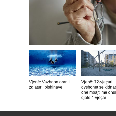
Vjenë: Vazhdon orari i
Vjenë: 72-vjeçari
zgjatur i pishinave
dyshohet se kidna
dhe mbajti me dhu
djalë 4-vjeçar