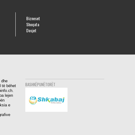
Bizneset
Shoqata
Dosjet
i dhe
BASHKËPUNËTORËT
 të bëhet
info.ch.
pa lejen
bën
aksia e
rafive