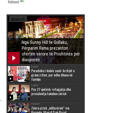
Reklamë
Albinfo.TV
Nga Sunny Hill te Gollaku,
Përparim Rama prezanton
ofertën verore të Prishtinës për
diasporën
Lajme
Paradoksi i kohës sonë: Arritjet e
grave rriten, por edhe dhuna në
familje
Lajme
Pas 27 vjetësh: refugjatja dhe
presidentja takohen sërish
Futboll
Zvicra prish „vëllazërinë“ me
Kosovën, fiton 4:0 në Bazel