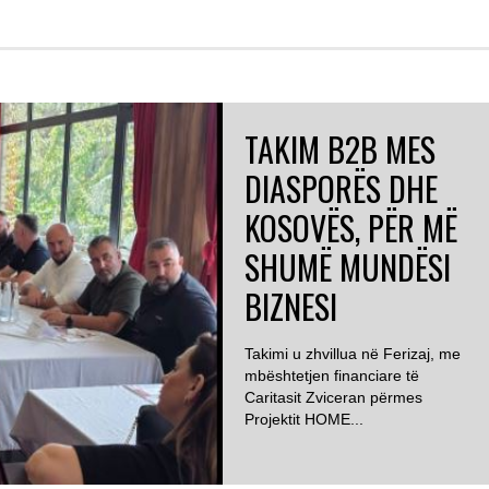
TAKIM B2B MES
DIASPORËS DHE
KOSOVËS, PËR MË
SHUMË MUNDËSI
BIZNESI
Takimi u zhvillua në Ferizaj, me
mbështetjen financiare të
Caritasit Zviceran përmes
Projektit HOME...
ZVICËR