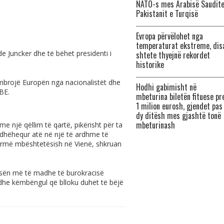
NATO-s mes Arabisë Saudite
Pakistanit e Turqisë
Evropa përvëlohet nga
temperaturat ekstreme, dis
 Juncker dhe të bëhet presidenti i
shtete thyejnë rekordet
historike
ë mbrojë Europën nga nacionalistët dhe
Hodhi gabimisht në
BE.
mbeturina biletën fituese pr
1 milion eurosh, gjendet pas
dy ditësh mes gjashtë tonë
mbeturinash
 një qëllim të qartë, pikërisht për ta
udhëhequr atë në një të ardhme të
turmë mbështetësish në Vienë, shkruan
esën më të madhe të burokracisë
dhe këmbëngul që blloku duhet të bëjë