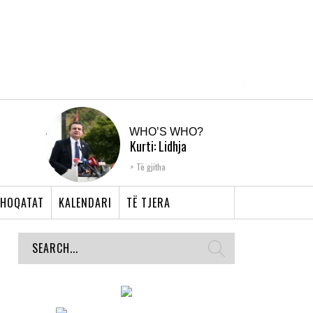
WHO’S WHO?
Kurti: Lidhja
Shqiptare e Prizrenit,
Të gjitha
nyja që bashkoi �...
HOQATAT
KALENDARI
TË TJERA