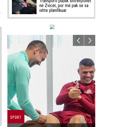
Transporti publik shtrenjtohet
në Zvicër, por më pak se sa
ishte planifikuar
SPORT