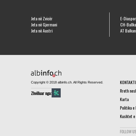
Jeta në Zvicër
E-Diaspor
Jeta në Gjermani
CH-Ballka
Jeta në Austri
AT Balkan
KONTAKTI
Copyright © 2018 albinfo.ch. All Rights Reserved.
Rreth nes
Zhvilluar nga:
Karta
Politika e
Kushtet e
FOLLOW US