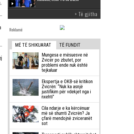
,
> Të gjitha
a
Reklamë
MË TË SHIKUARAT
TË FUNDIT
Mungesa e mësuesve në
ej
Zvicër po zbutet, por
problemi ende nuk është
tejkaluar
Ekspertja e OKB-së kritikon
Zvicrën: “Nuk ka asnjë
justifikim për vdekjet nga i
nxehti”
Cila ndarje e ka kërcënuar
më së shumti Zvicrën? Ja
çfarë mendojnë zviceranët
sot