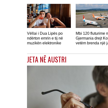
Vëllai i Dua Lipës po
Mbi 120 fluturime 
ndërton emrin e tij në
Gjermania drejt K
muzikën elektronike
vetëm brenda një 
JETA NË AUSTRI