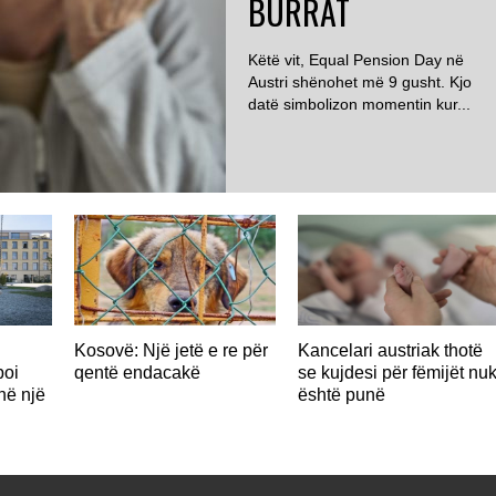
BURRAT
Këtë vit, Equal Pension Day në
Austri shënohet më 9 gusht. Kjo
datë simbolizon momentin kur...
Kosovë: Një jetë e re për
Kancelari austriak thotë
poi
qentë endacakë
se kujdesi për fëmijët nu
në një
është punë