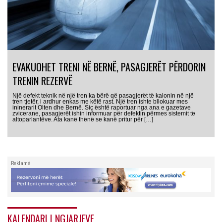
EVAKUOHET TRENI NË BERNË, PASAGJERËT PËRDORIN
TRENIN REZERVË
Një defekt teknik në një tren ka bërë që pasagjerët të kalonin në një
tren tjetër, i ardhur enkas me këtë rast. Një tren ishte bllokuar mes
ininerarit Olten dhe Bernë. Siç është raportuar nga ana e gazetave
zvicerane, pasagjerët ishin informuar për defektin përmes sistemit të
altoparlantëve. Ata kanë thënë se kanë pritur për […]
Reklamë
KALENDARI I NGJARJEVE