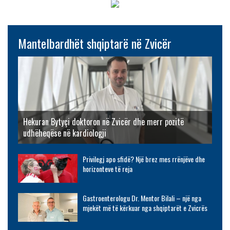
Mantelbardhët shqiptarë në Zvicër
Hekuran Bytyçi doktoron në Zvicër dhe merr pozitë
udhëheqëse në kardiologji
Privilegj apo sfidë? Një brez mes rrënjëve dhe
horizonteve të reja
Gastroenterologu Dr. Mentor Bilali – një nga
mjekët më të kërkuar nga shqiptarët e Zvicrës