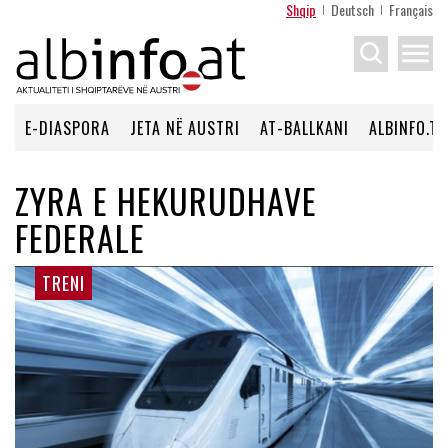
Shqip
Deutsch
Français
menu
E-DIASPORA
JETA NË AUSTRI
AT-BALLKANI
ALBINFO.TV
ZYRA E HEKURUDHAVE
FEDERALE
TRENI