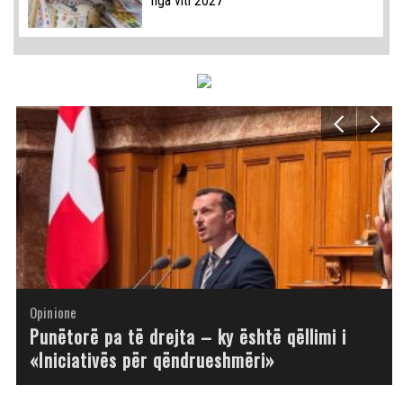
nga viti 2027
Opinione
Opinione
Opinione
Opinione
Opinione
Opinione
Opinione
Opinione
Punëtorë pa të drejta – ky është qëllimi i
«Iniciativës për qëndrueshmëri»