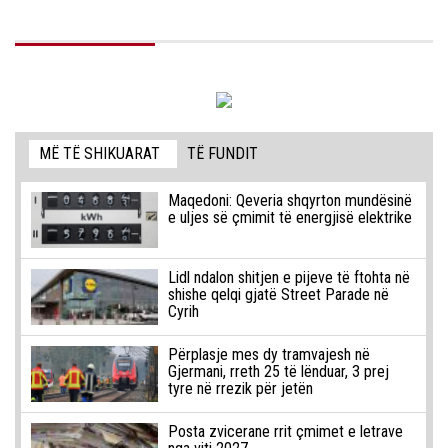
MË TË SHIKUARAT
TË FUNDIT
Maqedoni: Qeveria shqyrton mundësinë
e uljes së çmimit të energjisë elektrike
Lidl ndalon shitjen e pijeve të ftohta në
shishe qelqi gjatë Street Parade në
Cyrih
Përplasje mes dy tramvajesh në
Gjermani, rreth 25 të lënduar, 3 prej
tyre në rrezik për jetën
Posta zvicerane rrit çmimet e letrave