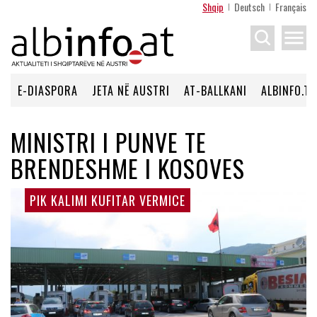
Shqip
Deutsch
Français
menu
E-DIASPORA
JETA NË AUSTRI
AT-BALLKANI
ALBINFO.TV
MINISTRI I PUNVE TE
BRENDESHME I KOSOVES
PIK KALIMI KUFITAR VERMICE