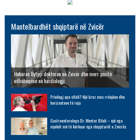
Mantelbardhët shqiptarë në Zvicër
Hekuran Bytyçi doktoron në Zvicër dhe merr pozitë
udhëheqëse në kardiologji
Privilegj apo sfidë? Një brez mes rrënjëve dhe
horizonteve të reja
Gastroenterologu Dr. Mentor Bilali – një nga
mjekët më të kërkuar nga shqiptarët e Zvicrës