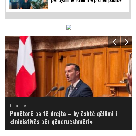
për dyshime lidhur me pronën publike
Opinione
Opinione
Opinione
Opinione
Opinione
Opinione
Opinione
Opinione
Punëtorë pa të drejta – ky është qëllimi i
«Iniciativës për qëndrueshmëri»