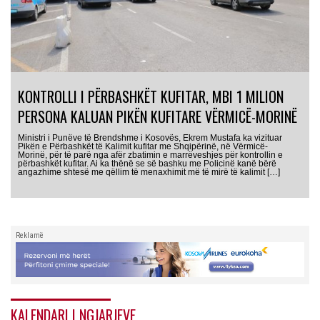
KONTROLLI I PËRBASHKËT KUFITAR, MBI 1 MILION
PERSONA KALUAN PIKËN KUFITARE VËRMICË-MORINË
Ministri i Punëve të Brendshme i Kosovës, Ekrem Mustafa ka vizituar
Pikën e Përbashkët të Kalimit kufitar me Shqipërinë, në Vërmicë-
Morinë, për të parë nga afër zbatimin e marrëveshjes për kontrollin e
përbashkët kufitar. Ai ka thënë se së bashku me Policinë kanë bërë
angazhime shtesë me qëllim të menaxhimit më të mirë të kalimit […]
Reklamë
KALENDARI I NGJARJEVE