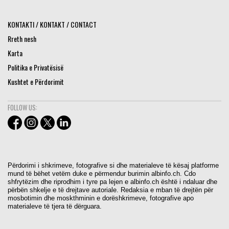
KONTAKTI / KONTAKT / CONTACT
Rreth nesh
Karta
Politika e Privatësisë
Kushtet e Përdorimit
FOLLOW US:
Përdorimi i shkrimeve, fotografive si dhe materialeve të kësaj platforme
mund të bëhet vetëm duke e përmendur burimin albinfo.ch. Cdo
shfrytëzim dhe riprodhim i tyre pa lejen e albinfo.ch është i ndaluar dhe
përbën shkelje e të drejtave autoriale. Redaksia e mban të drejtën për
mosbotimin dhe moskthminin e dorëshkrimeve, fotografive apo
materialeve të tjera të dërguara.