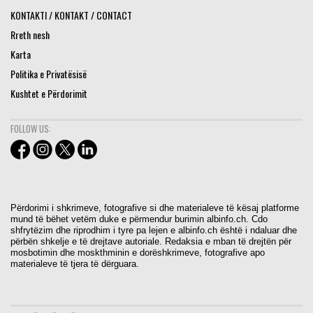
KONTAKTI / KONTAKT / CONTACT
Rreth nesh
Karta
Politika e Privatësisë
Kushtet e Përdorimit
FOLLOW US:
Përdorimi i shkrimeve, fotografive si dhe materialeve të kësaj platforme
mund të bëhet vetëm duke e përmendur burimin albinfo.ch. Cdo
shfrytëzim dhe riprodhim i tyre pa lejen e albinfo.ch është i ndaluar dhe
përbën shkelje e të drejtave autoriale. Redaksia e mban të drejtën për
mosbotimin dhe moskthminin e dorëshkrimeve, fotografive apo
materialeve të tjera të dërguara.