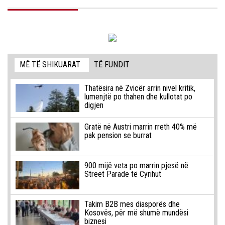
MË TË SHIKUARAT
TË FUNDIT
Thatësira në Zvicër arrin nivel kritik,
lumenjtë po thahen dhe kullotat po
digjen
Gratë në Austri marrin rreth 40% më
pak pension se burrat
900 mijë veta po marrin pjesë në
Street Parade të Cyrihut
Takim B2B mes diasporës dhe
Kosovës, për më shumë mundësi
biznesi