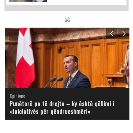
Opinione
Opinione
Opinione
Opinione
Opinione
Opinione
Opinione
Opinione
Punëtorë pa të drejta – ky është qëllimi i
«Iniciativës për qëndrueshmëri»