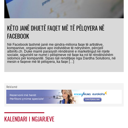
KËTO JANË DHJETË FAQET MË TË PËLQYERA NË
FACEBOOK
Në Facebook tashmë janë me qindra-miliona faqe të artistëve,
kompanive, organizatave apo individëve të ndryshëm, përcjell
albinfo.ch. Duke marrë parasysh rëndësinë e marketingut në rrjete
sociale, sigurisht se numri i pëlqimeve në faqe ka rol të rëndësishëm
sidomos për kompanitë. Sipas një renditjeje nga Dardha Solutions, në
mesin e faqeve më të pëlqyera, ka faqe […]
Reklamë
KALENDARI I NGJARJEVE