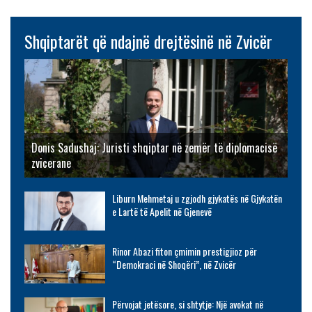
Shqiptarët që ndajnë drejtësinë në Zvicër
Donis Sadushaj: Juristi shqiptar në zemër të diplomacisë
zvicerane
Liburn Mehmetaj u zgjodh gjykatës në Gjykatën
e Lartë të Apelit në Gjenevë
Rinor Abazi fiton çmimin prestigjioz për
“Demokraci në Shoqëri”, në Zvicër
Përvojat jetësore, si shtytje: Një avokat në