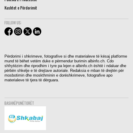
Kushtet e Përdorimit
FOLLOW US:
Përdorimi i shkrimeve, fotografive si dhe materialeve të kësaj platforme
mund të bëhet vetëm duke e përmendur burimin albinfo.ch. Cdo
shfrytëzim dhe riprodhim i tyre pa lejen e albinfo.ch është i ndaluar dhe
përbën shkelje e të drejtave autoriale. Redaksia e mban të drejtën për
mosbotimin dhe moskthminin e dorëshkrimeve, fotografive apo
materialeve të tjera të dërguara.
BASHKËPUNËTORËT