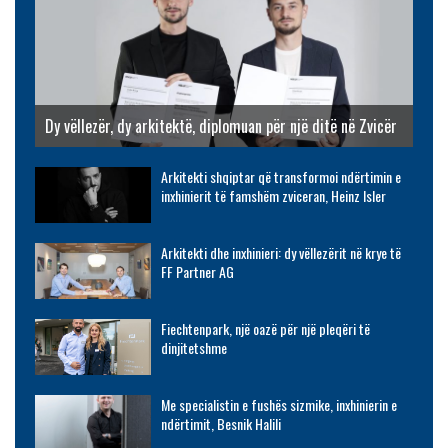
Dy vëllezër, dy arkitektë, diplomuan për një ditë në Zvicër
Arkitekti shqiptar që transformoi ndërtimin e
inxhinierit të famshëm zviceran, Heinz Isler
Arkitekti dhe inxhinieri: dy vëllezërit në krye të
FF Partner AG
Fiechtenpark, një oazë për një pleqëri të
dinjitetshme
Me specialistin e fushës sizmike, inxhinierin e
ndërtimit, Besnik Halili