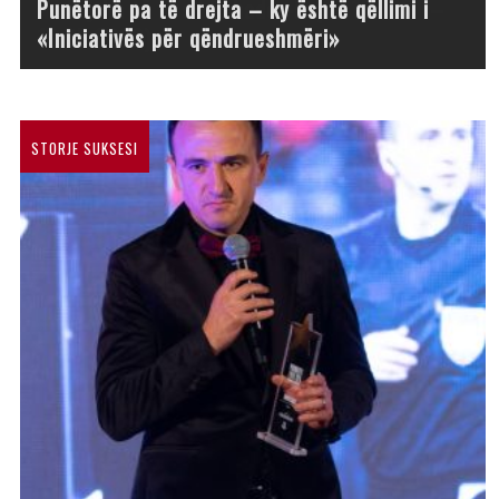
Punëtorë pa të drejta – ky është qëllimi i
«Iniciativës për qëndrueshmëri»
STORJE SUKSESI