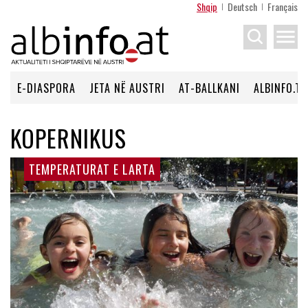
Shqip
Deutsch
Français
menu
E-DIASPORA
JETA NË AUSTRI
AT-BALLKANI
ALBINFO.TV
KOPERNIKUS
TEMPERATURAT E LARTA