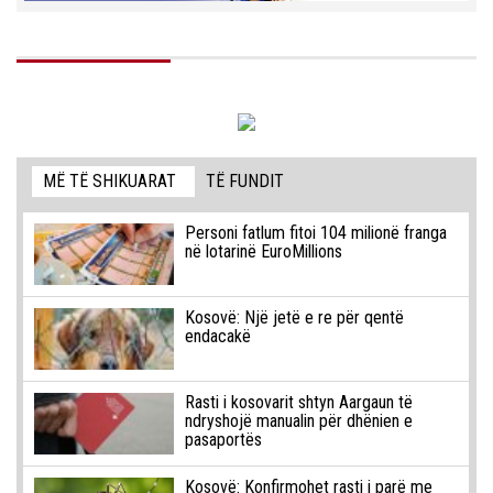
MË TË SHIKUARAT
TË FUNDIT
Personi fatlum fitoi 104 milionë franga
në lotarinë EuroMillions
Kosovë: Një jetë e re për qentë
endacakë
Rasti i kosovarit shtyn Aargaun të
ndryshojë manualin për dhënien e
pasaportës
Kosovë: Konfirmohet rasti i parë me