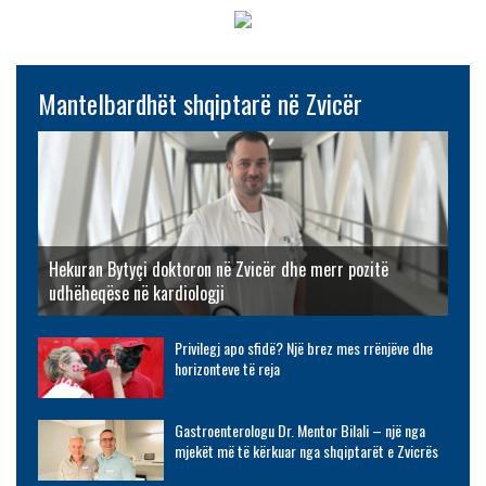
Mantelbardhët shqiptarë në Zvicër
Hekuran Bytyçi doktoron në Zvicër dhe merr pozitë
udhëheqëse në kardiologji
Privilegj apo sfidë? Një brez mes rrënjëve dhe
horizonteve të reja
Gastroenterologu Dr. Mentor Bilali – një nga
mjekët më të kërkuar nga shqiptarët e Zvicrës