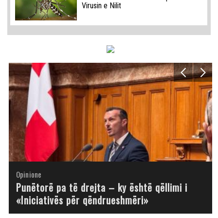
Virusin e Nilit
Opinione
Opinione
Opinione
Opinione
Opinione
Opinione
Opinione
Opinione
Punëtorë pa të drejta – ky është qëllimi i
«Iniciativës për qëndrueshmëri»