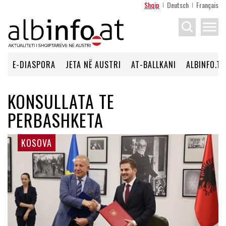
Shqip
Deutsch
Français
menu
E-DIASPORA
JETA NË AUSTRI
AT-BALLKANI
ALBINFO.TV
KONSULLATA TE
PERBASHKETA
KOSOVA