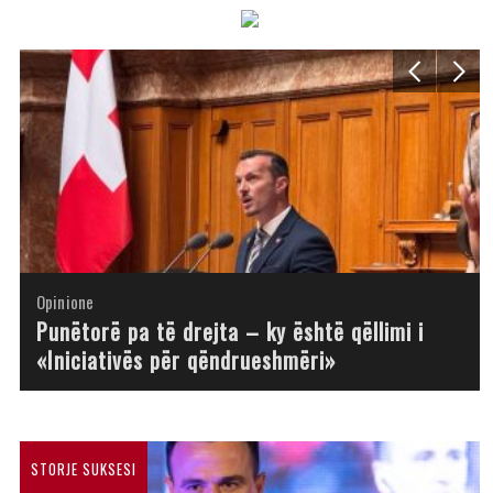
Opinione
Opinione
Opinione
Opinione
Opinione
Opinione
Opinione
Opinione
Punëtorë pa të drejta – ky është qëllimi i
«Iniciativës për qëndrueshmëri»
STORJE SUKSESI