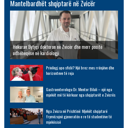
Mantelbardhët shqiptarë në Zvicër
Hekuran Bytyçi doktoron në Zvicër dhe merr pozitë
udhëheqëse në kardiologji
Privilegj apo sfidë? Një brez mes rrënjëve dhe
horizonteve të reja
Gastroenterologu Dr. Mentor Bilali – një nga
mjekët më të kërkuar nga shqiptarët e Zvicrës
Nga Zvicra në Prishtinë: Mjekët shqiptarë
frymëzojnë gjeneratën e re të studentëve të
mjekësisë