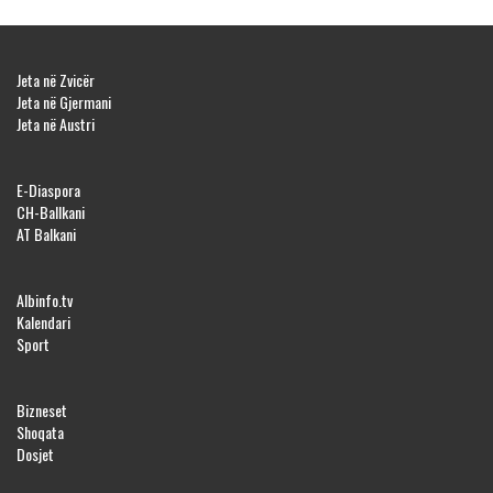
Jeta në Zvicër
Jeta në Gjermani
Jeta në Austri
E-Diaspora
CH-Ballkani
AT Balkani
Albinfo.tv
Kalendari
Sport
Bizneset
Shoqata
Dosjet