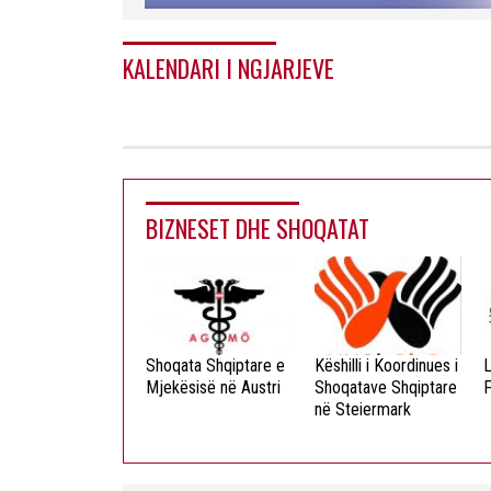
KALENDARI I NGJARJEVE
BIZNESET DHE SHOQATAT
ista Dielli
Shoqata Shqiptare e
Këshilli i Koordinues i
L
okristian
Mjekësisë në Austri
Shoqatave Shqiptare
F
në Steiermark