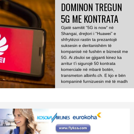
DOMINON TREGUN
5G ME KONTRATA
Gjatë samitit “5G is now” në
Shangai, drejtori i “Huawei” e
shfrytëzoi rastin ta prezantojë
suksesin e deritanishëm të
kompanisë në fushën e biznesit me
5G. Ai zbuloi se gjiganti kinez ka
arritur t’i sigurojë 50 kontrata
komerciale në mbarë botën,
transmeton albinfo.ch. E kjo e bën
kompaninë furnizuesin më të madh
botëror të pajisjeve […]