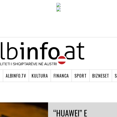
I
ALBINFO.TV
KULTURA
FINANCA
SPORT
BIZNESET
S
“HUAWEI” E