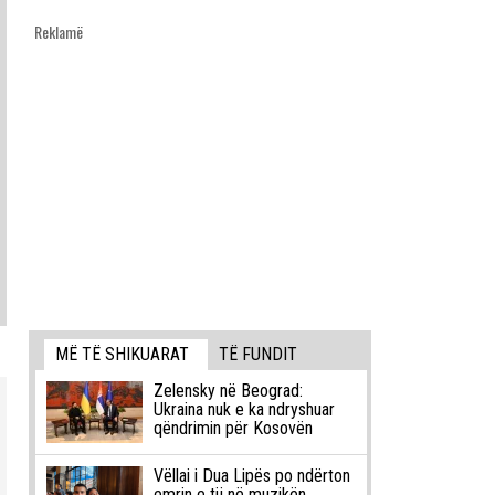
Reklamë
MË TË SHIKUARAT
TË FUNDIT
Zelensky në Beograd:
Ukraina nuk e ka ndryshuar
qëndrimin për Kosovën
Vëllai i Dua Lipës po ndërton
emrin e tij në muzikën