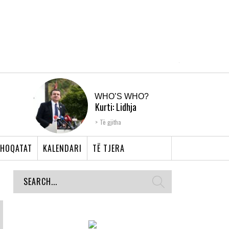
WHO’S WHO?
Kurti: Lidhja
Shqiptare e Prizrenit,
Të gjitha
nyja që bashkoi �...
HOQATAT
KALENDARI
TË TJERA