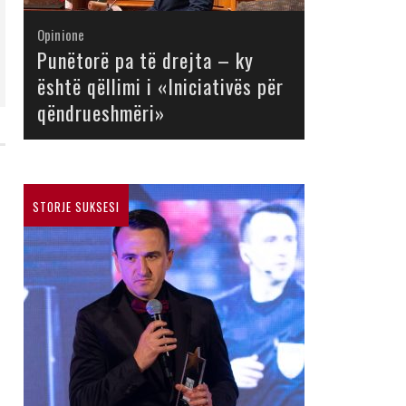
Opinione
Opinione
Opinione
Opinione
Opinione
Opinione
Opinione
Opinione
Punëtorë pa të drejta – ky
është qëllimi i «Iniciativës për
qëndrueshmëri»
STORJE SUKSESI