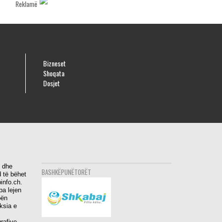
Reklamë
Bizneset
Shoqata
Dosjet
i dhe
BASHKËPUNËTORËT
 të bëhet
info.ch.
pa lejen
bën
aksia e
rafive