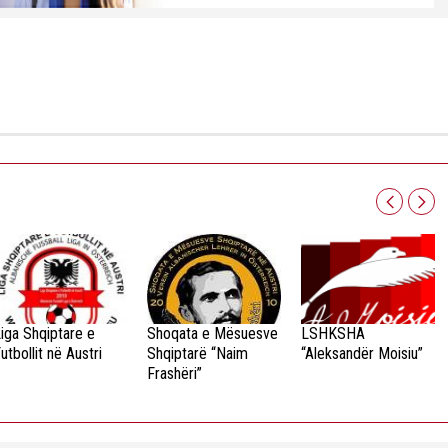
iga Shqiptare e
Shoqata e Mësuesve
LSHKSHA
utbollit në Austri
Shqiptarë “Naim
“Aleksandër Moisiu”
Frashëri”