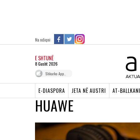
Na ndiqni:
E SHTUNË
8 Gusht 2026
Shkarko App..
E-DIASPORA
JETA NË AUSTRI
AT-BALLKAN
HUAWE
5G