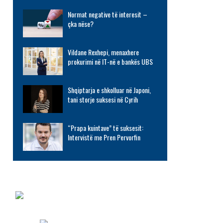
Normat negative të interesit –
çka nëse?
Vildane Rexhepi, menaxhere
prokurimi në IT-në e bankës UBS
Shqiptarja e shkolluar në Japoni,
tani storje suksesi në Cyrih
“Prapa kuintave” të suksesit:
Intervistë me Pren Pervorfin