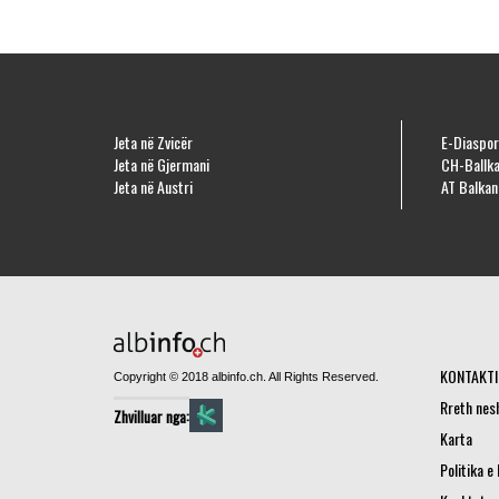
Jeta në Zvicër
E-Diaspor
Jeta në Gjermani
CH-Ballka
Jeta në Austri
AT Balkan
KONTAKTI
Copyright © 2018 albinfo.ch. All Rights Reserved.
Rreth nes
Zhvilluar nga:
Karta
Politika e