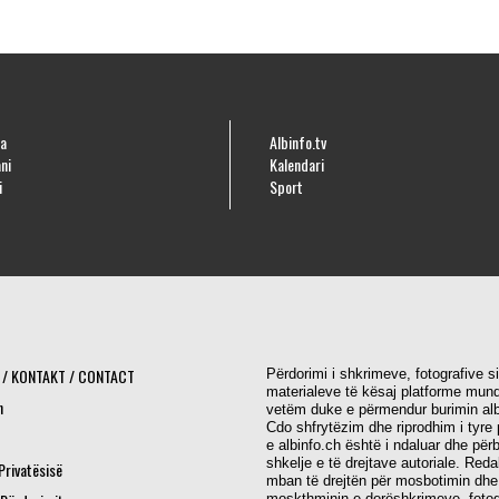
a
Albinfo.tv
ni
Kalendari
i
Sport
 / KONTAKT / CONTACT
Përdorimi i shkrimeve, fotografive s
materialeve të kësaj platforme mund
h
vetëm duke e përmendur burimin alb
Cdo shfrytëzim dhe riprodhim i tyre 
e albinfo.ch është i ndaluar dhe për
shkelje e të drejtave autoriale. Red
 Privatësisë
mban të drejtën për mosbotimin dhe
moskthminin e dorëshkrimeve, fotog