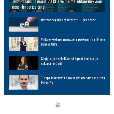
Gzim Hasani, në mesin 20 CEO-ve më me ndikim në Zvicër
sipas Handelszeitung
Normat negative të interesit – çka nëse?
Vildane Rexhepi, menaxhere prokurimi në IT-në e
bankës UBS
Shqiptarja e shkolluar në Japoni, tani storje
suksesi në Cyrih
“Prapa kuintave” të suksesit: Intervistë me Pren
Pervorfin