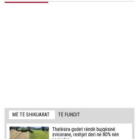
MË TË SHIKUARAT
TË FUNDIT
Thatësira godet rëndë bujqësinë
zvicerane, reshjet deri në 80% nën