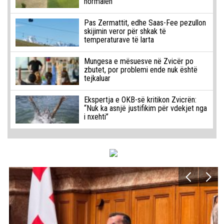
normalen
Pas Zermattit, edhe Saas-Fee pezullon
skijimin veror për shkak të
temperaturave të larta
Mungesa e mësuesve në Zvicër po
zbutet, por problemi ende nuk është
tejkaluar
Ekspertja e OKB-së kritikon Zvicrën:
“Nuk ka asnjë justifikim për vdekjet nga
i nxehti”