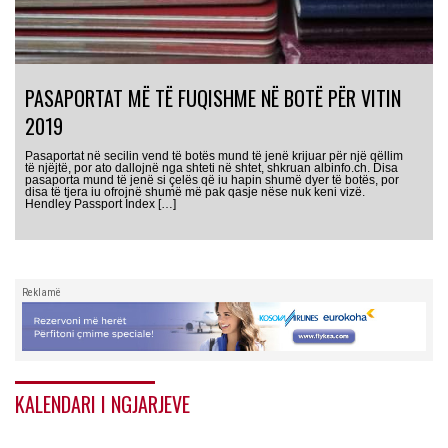
PASAPORTAT MË TË FUQISHME NË BOTË PËR VITIN
2019
Pasaportat në secilin vend të botës mund të jenë krijuar për një qëllim
të njëjtë, por ato dallojnë nga shteti në shtet, shkruan albinfo.ch. Disa
pasaporta mund të jenë si çelës që iu hapin shumë dyer të botës, por
disa të tjera iu ofrojnë shumë më pak qasje nëse nuk keni vizë.
Hendley Passport Index […]
Reklamë
KALENDARI I NGJARJEVE