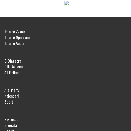
Jeta në Zvicër
Jeta në Gjermani
Jeta në Austri
E-Diaspora
CH-Ballkani
AT Balkani
Albinfo.tv
Kalendari
Sport
Bizneset
Shoqata
Dosjet