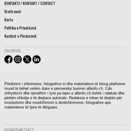
KONTAKTI / KONTAKT / CONTACT
Rreth nesh
Karta
Politika e Privatësisë
Kushtet e Përdorimit
FOLLOW US:
Përdorimi i shkrimeve, fotografive si dhe materialeve të kësaj platforme
mund të bëhet vetëm duke e përmendur burimin albinfo.ch. Cdo
shfrytëzim dhe riprodhim i tyre pa lejen e albinfo.ch është i ndaluar dhe
përbën shkelje e të drejtave autoriale. Redaksia e mban të drejtën për
mosbotimin dhe moskthminin e dorëshkrimeve, fotografive apo
materialeve të tjera të dërguara.
BASHKËPUNËTORËT