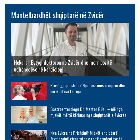
Mantelbardhët shqiptarë në Zvicër
Hekuran Bytyçi doktoron në Zvicër dhe merr pozitë
udhëheqëse në kardiologji
Privilegj apo sfidë? Një brez mes rrënjëve dhe
horizonteve të reja
Gastroenterologu Dr. Mentor Bilali – një nga
mjekët më të kërkuar nga shqiptarët e Zvicrës
Nga Zvicra në Prishtinë: Mjekët shqiptarë
frymëzojnë gjeneratën e re të studentëve të