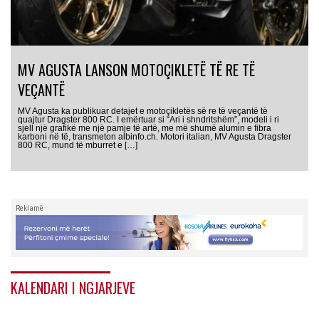
MV AGUSTA LANSON MOTOÇIKLETË TË RE TË
VEÇANTË
MV Agusta ka publikuar detajet e motoçikletës së re të veçantë të
quajtur Dragster 800 RC. I emërtuar si “Ari i shndritshëm”, modeli i ri
sjell një grafikë me një pamje të artë, me më shumë alumin e fibra
karboni në të, transmeton albinfo.ch. Motori italian, MV Agusta Dragster
800 RC, mund të mburret e […]
Reklamë
KALENDARI I NGJARJEVE