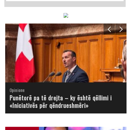
Opinione
Opinione
Opinione
Opinione
Opinione
Opinione
Opinione
Opinione
Punëtorë pa të drejta – ky është qëllimi i
«Iniciativës për qëndrueshmëri»