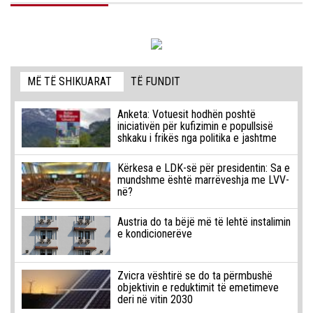
MË TË SHIKUARAT
TË FUNDIT
Anketa: Votuesit hodhën poshtë
iniciativën për kufizimin e popullsisë
shkaku i frikës nga politika e jashtme
Kërkesa e LDK-së për presidentin: Sa e
mundshme është marrëveshja me LVV-
në?
Austria do ta bëjë më të lehtë instalimin
e kondicionerëve
Zvicra vështirë se do ta përmbushë
objektivin e reduktimit të emetimeve
deri në vitin 2030