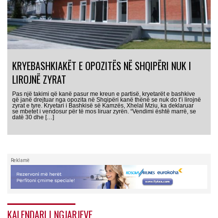
KRYEBASHKIAKËT E OPOZITËS NË SHQIPËRI NUK I
LIROJNË ZYRAT
Pas një takimi që kanë pasur me kreun e partisë, kryetarët e bashkive
që janë drejtuar nga opozita në Shqipëri kanë thënë se nuk do t’i lirojnë
zyrat e tyre. Kryetari i Bashkisë së Kamzës, Xhelal Mziu, ka deklaruar
se mbetet i vendosur për të mos liruar zyrën. “Vendimi është marrë, se
datë 30 dhe […]
Reklamë
KALENDARI I NGJARJEVE