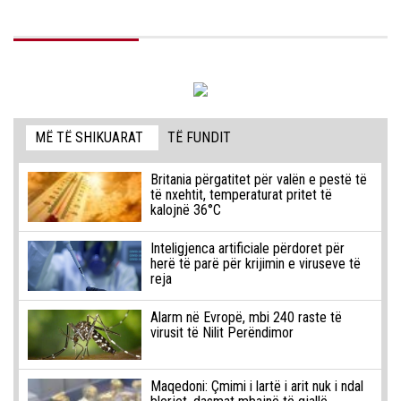
MË TË SHIKUARAT
TË FUNDIT
Britania përgatitet për valën e pestë të
të nxehtit, temperaturat pritet të
kalojnë 36°C
Inteligjenca artificiale përdoret për
herë të parë për krijimin e viruseve të
reja
Alarm në Evropë, mbi 240 raste të
virusit të Nilit Perëndimor
Maqedoni: Çmimi i lartë i arit nuk i ndal