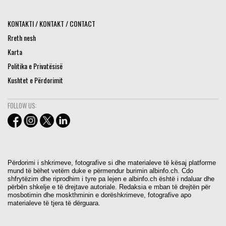
KONTAKTI / KONTAKT / CONTACT
Rreth nesh
Karta
Politika e Privatësisë
Kushtet e Përdorimit
FOLLOW US:
Përdorimi i shkrimeve, fotografive si dhe materialeve të kësaj platforme
mund të bëhet vetëm duke e përmendur burimin albinfo.ch. Cdo
shfrytëzim dhe riprodhim i tyre pa lejen e albinfo.ch është i ndaluar dhe
përbën shkelje e të drejtave autoriale. Redaksia e mban të drejtën për
mosbotimin dhe moskthminin e dorëshkrimeve, fotografive apo
materialeve të tjera të dërguara.