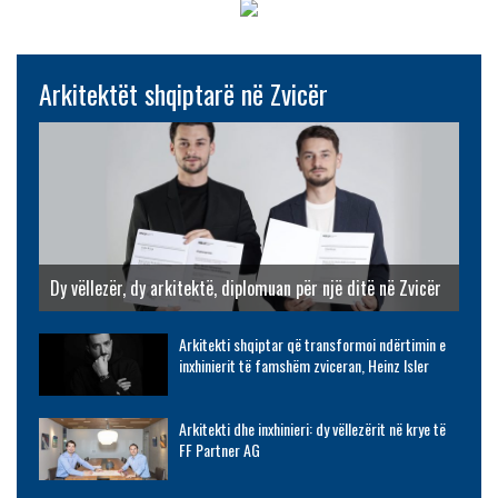
Arkitektët shqiptarë në Zvicër
Dy vëllezër, dy arkitektë, diplomuan për një ditë në Zvicër
Arkitekti shqiptar që transformoi ndërtimin e
inxhinierit të famshëm zviceran, Heinz Isler
Arkitekti dhe inxhinieri: dy vëllezërit në krye të
FF Partner AG