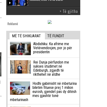
> Të gjitha
Reklamë
MË TË SHIKUARAT
TË FUNDIT
Abdixhiku: Ka afrime me
Vetëvendosjen, por jo për
presidentin
Rei Dunja përfundon me
sukses studimet në
Edinburgh, zgjedh të
rikthehet në atdhe
l
Hodhi gabimisht në mbeturina
biletën fituese prej 1 milion
eurosh, gjendet pas dy ditësh
mes gjashtë tonë
mbeturinash