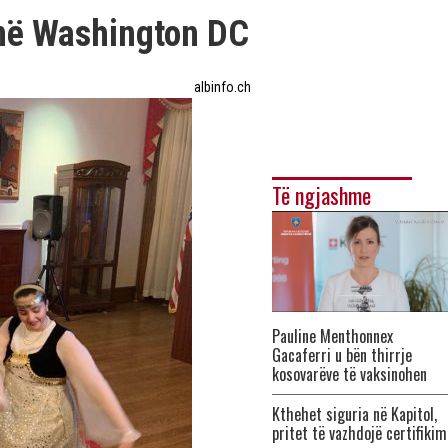
në Washington DC
albinfo.ch
Të ngjashme
Pauline Menthonnex
Gacaferri u bën thirrje
kosovarëve të vaksinohen
Kthehet siguria në Kapitol,
pritet të vazhdojë certifikim