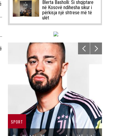
Blerta Basholli: Si shqiptare
ë
në Kosovë ndihesha sikur i
përkisja një shtrese më të
ulët
ë
SPORT