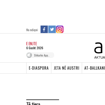
Na ndiqni:
E ENJTE
6 Gusht 2026
Shkarko App..
E-DIASPORA
JETA NË AUSTRI
AT-BALLKAN
Të tjera