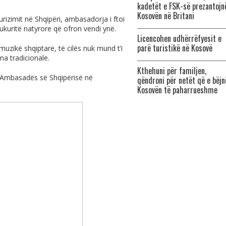
kadetët e FSK-së prezantojn
Kosovën në Britani
urizimit në Shqipëri, ambasadorja i ftoi
bukuritë natyrore që ofron vendi ynë.
Licencohen udhërrëfyesit e
parë turistikë në Kosovë
muzikë shqiptare, të cilës nuk mund t’i
a tradicionale.
Kthehuni për familjen,
e Ambasadës së Shqipërisë në
qëndroni për netët që e bëjn
Kosovën të paharrueshme