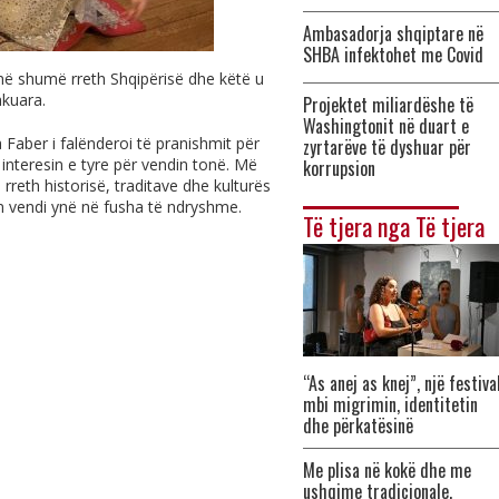
Ambasadorja shqiptare në
SHBA infektohet me Covid
më shumë rreth Shqipërisë dhe këtë u
kuara.
Projektet miliardëshe të
Washingtonit në duart e
Faber i falënderoi të pranishmit për
zyrtarëve të dyshuar për
interesin e tyre për vendin tonë. Më
korrupsion
reth historisë, traditave dhe kulturës
n vendi ynë në fusha të ndryshme.
Të tjera nga Të tjera
“As anej as knej”, një festiva
mbi migrimin, identitetin
dhe përkatësinë
Me plisa në kokë dhe me
ushqime tradicionale,