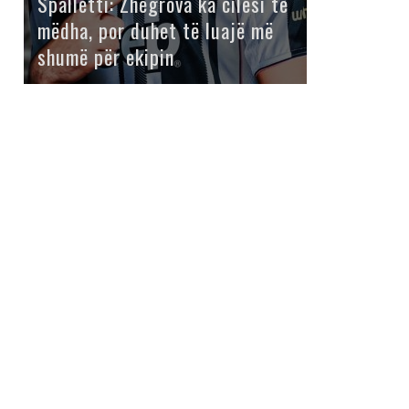
Spalletti: Zhegrova ka cilësi të
mëdha, por duhet të luajë më
shumë për ekipin