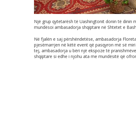
Një grup qytetarësh të Uashingtonit donin të dinin 
mundësoi ambasadorja shqiptare në Shtetet e Bash
Në fjalën e saj përshëndetëse, ambasadorja Floreta 
pjesëmarrjen në këtë event që pasqyron më së miri 
tej, ambasadorja u bëri një ekspoze të pranishmëve r
shqiptare si edhe i njohu ata me mundësitë që ofro