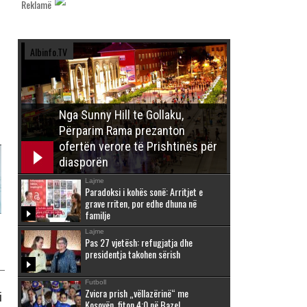
Reklamë
Albinfo.TV
Nga Sunny Hill te Gollaku,
Përparim Rama prezanton
ofertën verore të Prishtinës për
diasporën
Lajme
Paradoksi i kohës sonë: Arritjet e
grave rriten, por edhe dhuna në
familje
Lajme
Pas 27 vjetësh: refugjatja dhe
presidentja takohen sërish
Futboll
Zvicra prish „vëllazërinë“ me
i
Kosovën, fiton 4:0 në Bazel