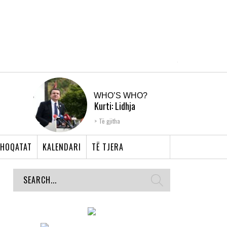
WHO’S WHO?
Kurti: Lidhja
Shqiptare e Prizrenit,
Të gjitha
nyja që bashkoi �...
HOQATAT
KALENDARI
TË TJERA