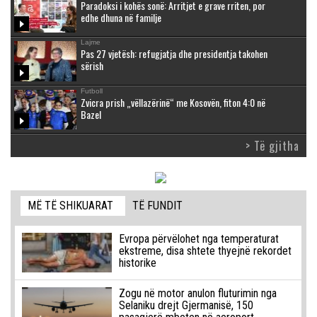
Paradoksi i kohës sonë: Arritjet e grave rriten, por
edhe dhuna në familje
Lajme
Pas 27 vjetësh: refugjatja dhe presidentja takohen
sërish
Futboll
Zvicra prish „vëllazërinë“ me Kosovën, fiton 4:0 në
Bazel
> Të gjitha
MË TË SHIKUARAT
TË FUNDIT
Evropa përvëlohet nga temperaturat
ekstreme, disa shtete thyejnë rekordet
historike
Zogu në motor anulon fluturimin nga
Selaniku drejt Gjermanisë, 150