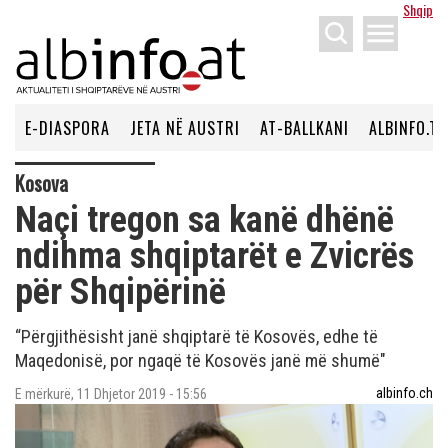
Shqip
menu
E-DIASPORA
JETA NË AUSTRI
AT-BALLKANI
ALBINFO.TV
Kosova
Naçi tregon sa kanë dhënë
ndihma shqiptarët e Zvicrës
për Shqipërinë
“Përgjithësisht janë shqiptarë të Kosovës, edhe të
Maqedonisë, por ngaqë të Kosovës janë më shumë"
albinfo.ch
E mërkurë, 11 Dhjetor 2019 - 15:56