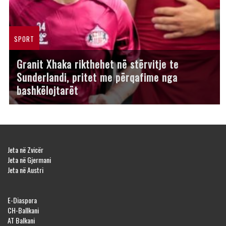
SPORT
Granit Xhaka rikthehet në stërvitje te
Sunderlandi, pritet me përqafime nga
bashkëlojtarët
Jeta në Zvicër
Jeta në Gjermani
Jeta në Austri
E-Diaspora
CH-Ballkani
AT Balkani