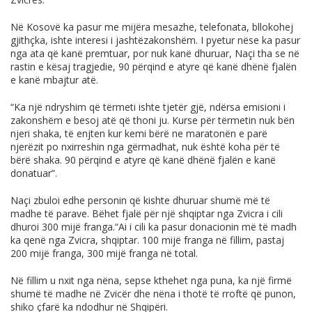
Në Kosovë ka pasur me mijëra mesazhe, telefonata, bllokohej
gjithçka, ishte interesi i jashtëzakonshëm. I pyetur nëse ka pasur
nga ata që kanë premtuar, por nuk kanë dhuruar, Naçi tha se në
rastin e kësaj tragjedie, 90 përqind e atyre që kanë dhënë fjalën
e kanë mbajtur atë.
“Ka një ndryshim që tërmeti ishte tjetër gjë, ndërsa emisioni i
zakonshëm e besoj atë që thoni ju. Kurse për tërmetin nuk bën
njeri shaka, të enjten kur kemi bërë ne maratonën e parë
njerëzit po nxirreshin nga gërmadhat, nuk është koha për të
bërë shaka. 90 përqind e atyre që kanë dhënë fjalën e kanë
donatuar”.
Naçi zbuloi edhe personin që kishte dhuruar shumë më të
madhe të parave. Bëhet fjalë për një shqiptar nga Zvicra i cili
dhuroi 300 mijë franga.“Ai i cili ka pasur donacionin më të madh
ka qenë nga Zvicra, shqiptar. 100 mijë franga në fillim, pastaj
200 mijë franga, 300 mijë franga në total.
Në fillim u nxit nga nëna, sepse kthehet nga puna, ka një firmë
shumë të madhe në Zvicër dhe nëna i thotë të rroftë që punon,
shiko çfarë ka ndodhur në Shqipëri.