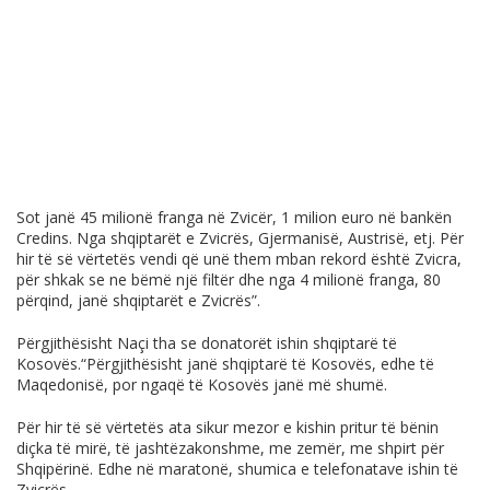
Sot janë 45 milionë franga në Zvicër, 1 milion euro në bankën
Credins. Nga shqiptarët e Zvicrës, Gjermanisë, Austrisë, etj. Për
hir të së vërtetës vendi që unë them mban rekord është Zvicra,
për shkak se ne bëmë një filtër dhe nga 4 milionë franga, 80
përqind, janë shqiptarët e Zvicrës”.
Përgjithësisht Naçi tha se donatorët ishin shqiptarë të
Kosovës.“Përgjithësisht janë shqiptarë të Kosovës, edhe të
Maqedonisë, por ngaqë të Kosovës janë më shumë.
Për hir të së vërtetës ata sikur mezor e kishin pritur të bënin
diçka të mirë, të jashtëzakonshme, me zemër, me shpirt për
Shqipërinë. Edhe në maratonë, shumica e telefonatave ishin të
Zvicrës.