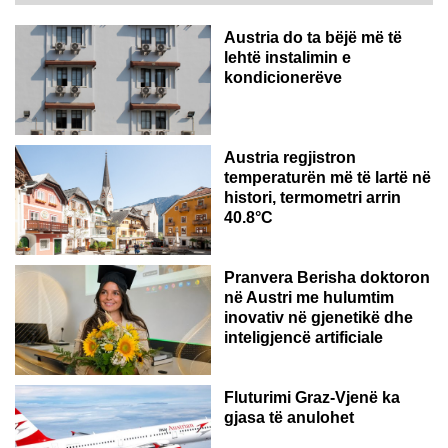
Austria do ta bëjë më të
lehtë instalimin e
kondicionerëve
Austria regjistron
temperaturën më të lartë në
histori, termometri arrin
40.8°C
AUSTRI
Pranvera Berisha doktoron
në Austri me hulumtim
inovativ në gjenetikë dhe
inteligjencë artificiale
Fluturimi Graz-Vjenë ka
gjasa të anulohet