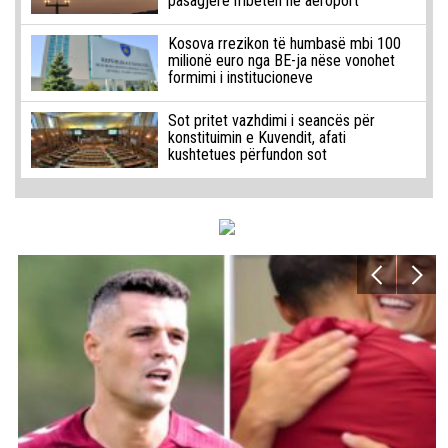
pasagjerë mbeten në aeroport
Kosova rrezikon të humbasë mbi 100
milionë euro nga BE-ja nëse vonohet
formimi i institucioneve
Sot pritet vazhdimi i seancës për
konstituimin e Kuvendit, afati
kushtetues përfundon sot