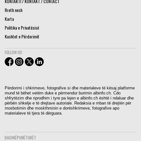
KONTAKTI / KONTAKT / CONTACT
Rreth nesh
Karta
Politika e Privatësisë
Kushtet e Përdorimit
FOLLOW US:
Përdorimi i shkrimeve, fotografive si dhe materialeve të kësaj platforme
mund të bëhet vetëm duke e përmendur burimin albinfo.ch. Cdo
shfrytëzim dhe riprodhim i tyre pa lejen e albinfo.ch është i ndaluar dhe
përbën shkelje e të drejtave autoriale. Redaksia e mban të drejtën për
mosbotimin dhe moskthminin e dorëshkrimeve, fotografive apo
materialeve të tjera të dërguara.
BASHKËPUNËTORËT