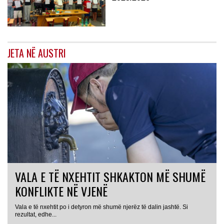
JETA NË AUSTRI
VALA E TË NXEHTIT SHKAKTON MË SHUMË
KONFLIKTE NË VJENË
Vala e të nxehtit po i detyron më shumë njerëz të dalin jashtë. Si
rezultat, edhe...