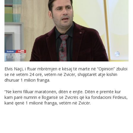
Elvis Naçi, i ftuar mbrëmjen e kësaj të marte në “Opinion” zbuloi
se në vetëm 24 orë, vetëm në Zvicër, shqiptarët atje kishin
dhuruar 1 milion franga.
“Ne kemi filluar maratonën, ditën e enjte. Ditën e premte kur
kam parë numrin e llogarisë së Zvicrës që ka fondacioni Firdeus,
kanë qenë 1 milionë franga, vetëm në Zvicër.