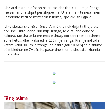
Dhe ai direkte telefonon në studio dhe thotë 100 mijë franga
me zemër dhe shpirt për Shqipërinë. Unë e marr të nesërmen
vazhdonte këtu të nxirreshin kufoma, apo dikush i gjallë.
Ishte situata shumë e rëndë. Ai më tha nuk doja ta thoja aty,
por unë i shtoj edhe 200 mijë franga, të cilat janë edhe të
kaluara. Më tha të lutem mos e thuaj, por tani të mos i themi
edhe këto… dhe i kaloi edhe 200 mijë franga. Pra një individ i
vetëm kaloi 300 mijë franga, që është gati 10 përqind e shumë
së mbledhur në Zvicër. Ka pasur dhe shumë shoqata, xhamia
dhe Kisha”.
Të ngjashme