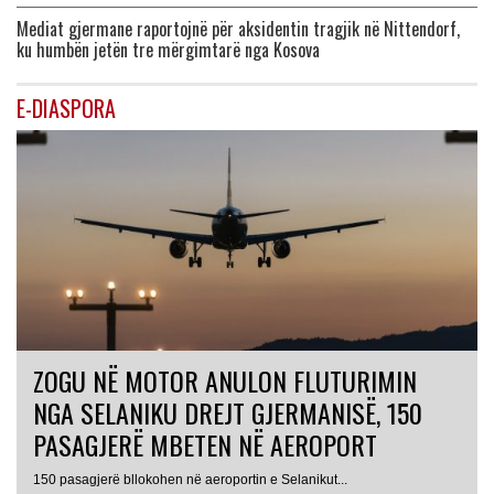
Mediat gjermane raportojnë për aksidentin tragjik në Nittendorf,
ku humbën jetën tre mërgimtarë nga Kosova
E-DIASPORA
ZOGU NË MOTOR ANULON FLUTURIMIN
NGA SELANIKU DREJT GJERMANISË, 150
PASAGJERË MBETEN NË AEROPORT
ITALI
150 pasagjerë bllokohen në aeroportin e Selanikut...