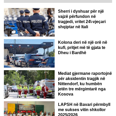
Sherri i dyshuar për një
vajzë përfundon në
tragjedi, vritet 24\-vjeçari
shqiptar në Itali
Kolona deri në një orë në
kufi, pritjet më të gjata te
Dheu i Bardhë
GJERMANI
Mediat gjermane raportojnë
për aksidentin tragjik në
Nittendorf, ku humbën
jetën tre mërgimtarë nga
Kosova
LAPSH në Bavari përmbyll
me sukses vitin shkollor
2025/2026