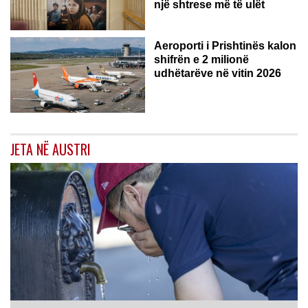
një shtrese më të ulët
Aeroporti i Prishtinës kalon
shifrën e 2 milionë
udhëtarëve në vitin 2026
JETA NË AUSTRI