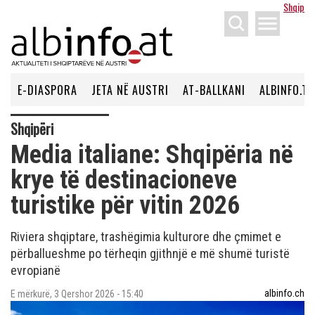
Shqip
menu
E-DIASPORA
JETA NË AUSTRI
AT-BALLKANI
ALBINFO.TV
Shqipëri
Media italiane: Shqipëria në
krye të destinacioneve
turistike për vitin 2026
Riviera shqiptare, trashëgimia kulturore dhe çmimet e
përballueshme po tërheqin gjithnjë e më shumë turistë
evropianë
albinfo.ch
E mërkurë, 3 Qershor 2026 - 15:40