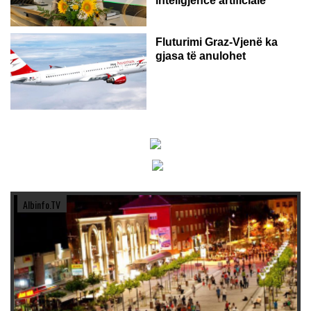
inteligjencë artificiale
Fluturimi Graz-Vjenë ka
gjasa të anulohet
Albinfo.TV