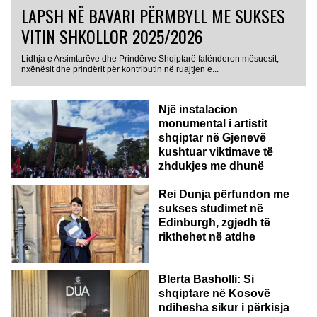
LAPSH NË BAVARI PËRMBYLL ME SUKSES
VITIN SHKOLLOR 2025/2026
Lidhja e Arsimtarëve dhe Prindërve Shqiptarë falënderon mësuesit,
nxënësit dhe prindërit për kontributin në ruajtjen e...
Një instalacion
monumental i artistit
shqiptar në Gjenevë
kushtuar viktimave të
zhdukjes me dhunë
Rei Dunja përfundon me
sukses studimet në
Edinburgh, zgjedh të
rikthehet në atdhe
Blerta Basholli: Si
shqiptare në Kosovë
ndihesha sikur i përkisja