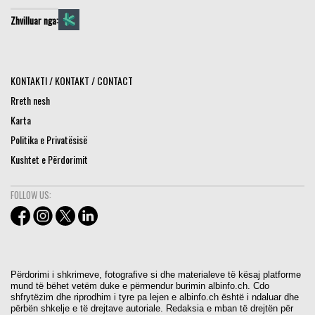
Zhvilluar nga:
KONTAKTI / KONTAKT / CONTACT
Rreth nesh
Karta
Politika e Privatësisë
Kushtet e Përdorimit
FOLLOW US:
Përdorimi i shkrimeve, fotografive si dhe materialeve të kësaj platforme
mund të bëhet vetëm duke e përmendur burimin albinfo.ch. Cdo
shfrytëzim dhe riprodhim i tyre pa lejen e albinfo.ch është i ndaluar dhe
përbën shkelje e të drejtave autoriale. Redaksia e mban të drejtën për