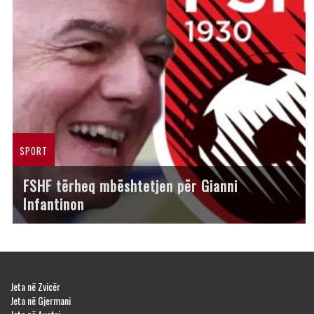
SPORT
FSHF tërheq mbështetjen për Gianni
Infantinon
Jeta në Zvicër
Jeta në Gjermani