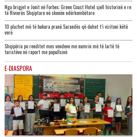
Nga brigjet e Jonit në Forbes: Green Coast Hotel sjell historinë e re
të Rivierës Shqiptare në skenën ndërkombëtare
10 plazhet më të bukura pranë Sarandës që duhet t’i vizitoni këtë
verë
Shqipëria po renditet mes vendeve me numrin më të lartë të
turistëve në raport me popullsinë
E-DIASPORA