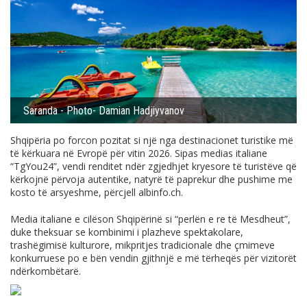
Saranda - Photo- Damian Hadjiyvanov
Shqipëria po forcon pozitat si një nga destinacionet turistike më
të kërkuara në Evropë për vitin 2026. Sipas medias italiane
“TgYou24”, vendi renditet ndër zgjedhjet kryesore të turistëve që
kërkojnë përvoja autentike, natyrë të paprekur dhe pushime me
kosto të arsyeshme, përcjell
albinfo.ch
.
Media italiane e cilëson Shqipërinë si “perlën e re të Mesdheut”,
duke theksuar se kombinimi i plazheve spektakolare,
trashëgimisë kulturore, mikpritjes tradicionale dhe çmimeve
konkurruese po e bën vendin gjithnjë e më tërheqës për vizitorët
ndërkombëtarë.