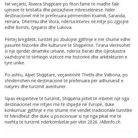
Në veçanti, Riviera Shqiptare po fiton famë të madhe falë
ujërave të kristalta dhe peizazheve mbresëlënëse. Ndër
destinacionet më të preferuara përmenden Ksamili, Saranda,
Himara, Dhërmiu dhe Vlora, ndërsa interes në rritje po zgjojnë
edhe Borshi, Qeparoi dhe Lukova.
Përtej bregdetit, turistët po zbulojnë gjithnjë e më shumë edhe
pasuritë historike dhe kulturore të Shqipërisë. Tirana vlerësohet
si një qendër dinamike urbane, ndërsa Berati dhe Gjirokastra
vazhdojnë të tërheqin vizitorë me historinë dhe arkitekturën e
tyre unike.
Po ashtu, Alpet Shqiptare, veçanërisht Thethi dhe Valbona, po
shndërrohen në destinacione të preferuara për adhuruesit e
natyrës dhe turizmit aventurier.
Sipas ekspertëve të turizmit, Shqipëria pritet të mbetet një nga
destinacionet me rritjen më të shpejtë në Evropë, duke
konkurruar gjithnjë e më shumë me vendet tradicionale turistike
të Mesdheut dhe duke u pozicionuar si një nga pikat më të
nxehta të turizmit ndërkombëtar për vitin 2026. /
Albinfo.ch