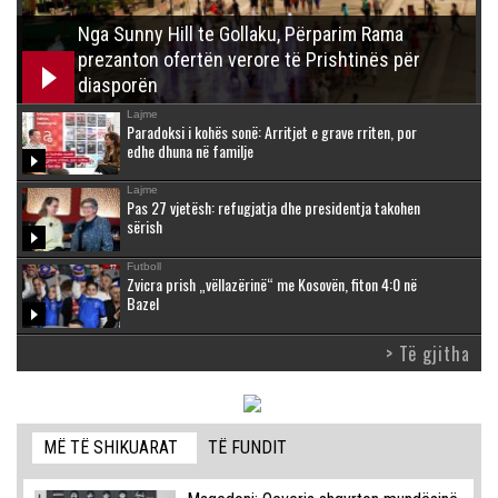
Nga Sunny Hill te Gollaku, Përparim Rama
prezanton ofertën verore të Prishtinës për
diasporën
Lajme
Paradoksi i kohës sonë: Arritjet e grave rriten, por
edhe dhuna në familje
Lajme
Pas 27 vjetësh: refugjatja dhe presidentja takohen
sërish
Futboll
Zvicra prish „vëllazërinë“ me Kosovën, fiton 4:0 në
Bazel
> Të gjitha
MË TË SHIKUARAT
TË FUNDIT