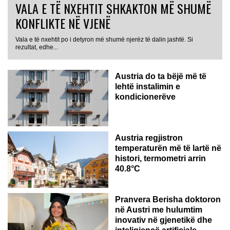
VALA E TË NXEHTIT SHKAKTON MË SHUMË
KONFLIKTE NË VJENË
Vala e të nxehtit po i detyron më shumë njerëz të dalin jashtë. Si
rezultat, edhe...
Austria do ta bëjë më të
lehtë instalimin e
kondicionerëve
Austria regjistron
temperaturën më të lartë në
histori, termometri arrin
40.8°C
AUSTRI
Pranvera Berisha doktoron
në Austri me hulumtim
inovativ në gjenetikë dhe