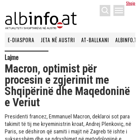
Shqip
menu
E-DIASPORA
JETA NË AUSTRI
AT-BALLKANI
ALBINFO.TV
Lajme
​Macron, optimist për
procesin e zgjerimit me
Shqipërinë dhe Maqedoninë
e Veriut
Presidenti francez, Emmanuel Macron, deklaroi sot para
takimit të tij me kryeministrin kroat, Andrej Plenkoviç, në
Paris, se dëshiron që samiti i majit në Zagreb të ishte i
suksesshëm dhe se ndryshimet në metodologjinë e