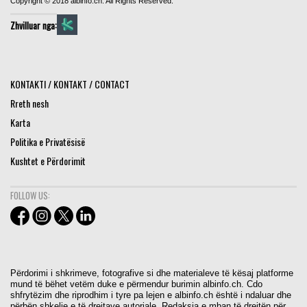
Copyright © 2018 albinfo.ch. All Rights Reserved.
Zhvilluar nga:
KONTAKTI / KONTAKT / CONTACT
Rreth nesh
Karta
Politika e Privatësisë
Kushtet e Përdorimit
FOLLOW US:
Përdorimi i shkrimeve, fotografive si dhe materialeve të kësaj platforme
mund të bëhet vetëm duke e përmendur burimin albinfo.ch. Cdo
shfrytëzim dhe riprodhim i tyre pa lejen e albinfo.ch është i ndaluar dhe
përbën shkelje e të drejtave autoriale. Redaksia e mban të drejtën për