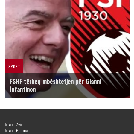
SPORT
FSHF tërheq mbështetjen për Gianni
Infantinon
Jeta në Zvicër
Jeta në Gjermani