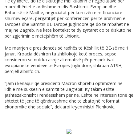
Të dy liderët do të diskutojnë mbi kuadrin e negociatave për
marrëdhëniet e ardhshme midis Bashkimit Evropian dhe
Britanisë së Madhe, negociatat për kornizën e re financiare
shumëvjeçare, përgatitjet për konferencën për të ardhmen e
Evropës dhe Samitin BE-Evropë Juglindore që do të mbahet në
maj në Zagreb. Në këtë kontekst të dy zyrtarët do të diskutojnë
për zgjerimin e mëtejshëm të Unionit.
Me marrjen e presidencës së radhës të Këshillit të BE-së më 1
janar, Kroacia dëshiron ta zhbllokojë ketë proces, sepse
konsideron se nuk ka asnjë alternativë për perspektivat
evropiane të vendeve të Evropës Juglindore, shkruan ATSH,
përcjell
albinfo.ch
.
“Jam i kënaqur që presidenti Macron shprehu optimizëm në
lidhje me suksesin e samitit të Zagrebit. Ky takim është
jashtëzakonisht i rëndësishëm për ne. Është në interesin tonë që
shtetet të jenë të qëndrueshme dhe të zbatojnë reformat
ekonomike dhe sociale”, deklaroi kryeministri Plenkovic.