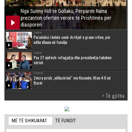
Nga Sunny Hill te Gollaku, Përparim Rama
prezanton ofertën verore të Prishtinës për
diasporën
Lajme
Paradoksi i kohës sonë: Arritjet e grave rriten, por
edhe dhuna në familje
Lajme
Pas 27 vjetësh: refugjatja dhe presidentja takohen
sërish
Futboll
Zvicra prish „vëllazërinë“ me Kosovën, fiton 4:0 në
Bazel
> Të gjitha
MË TË SHIKUARAT
TË FUNDIT