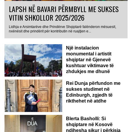
LAPSH NË BAVARI PËRMBYLL ME SUKSES
VITIN SHKOLLOR 2025/2026
Lidhja e Arsimtarëve dhe Prindërve Shqiptarë falënderon mësuesit,
nxënësit dhe prindërit për kontributin në ruajtjen e...
Një instalacion
monumental i artistit
shqiptar në Gjenevë
kushtuar viktimave të
zhdukjes me dhunë
Rei Dunja përfundon me
sukses studimet në
Edinburgh, zgjedh të
rikthehet në atdhe
Blerta Basholli: Si
shqiptare në Kosovë
ndihesha sikur i përkisja