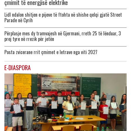
çmimit të energjisë elektrike
Lidl ndalon shitjen e pijeve të ftohta në shishe qelqi gjatë Street
Parade në Cyrih
Përplasje mes dy tramvajesh në Gjermani, rreth 25 të lënduar, 3
prej tyre në rrezik për jetën
Posta zvicerane rrit çmimet e letrave nga viti 2027
E-DIASPORA