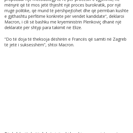
mënyrë që të mos jetë thjesht një proces burokratik, por një
rrugë politike, që mund të përshpejtohet dhe që përmban kushte
e gjithashtu përfitime konkrete për vendet kandidate“, deklaroi
Macron, i cili së bashku me kryeministrin Plenkoviç dhanë një
deklaratë për shtyp para takimit në Elize.
“Do të doja të theksoja dëshirën e Francës që samiti në Zagreb
të jetë i suksesshëm”, shtoi Macron.