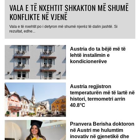
VALA E TË NXEHTIT SHKAKTON MË SHUMË
KONFLIKTE NË VJENË
Vala e të nxehtit po i detyron më shumë njerëz të dalin jashtë. Si
rezultat, edhe...
Austria do ta bëjë më të
lehtë instalimin e
kondicionerëve
Austria regjistron
temperaturën më të lartë në
histori, termometri arrin
40.8°C
AUSTRI
Pranvera Berisha doktoron
në Austri me hulumtim
inovativ në gjenetikë dhe