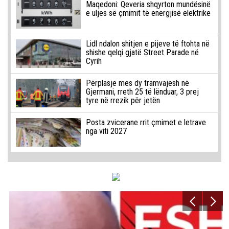
Maqedoni: Qeveria shqyrton mundësinë
e uljes së çmimit të energjisë elektrike
Lidl ndalon shitjen e pijeve të ftohta në
shishe qelqi gjatë Street Parade në
Cyrih
Përplasje mes dy tramvajesh në
Gjermani, rreth 25 të lënduar, 3 prej
tyre në rrezik për jetën
Posta zvicerane rrit çmimet e letrave
nga viti 2027