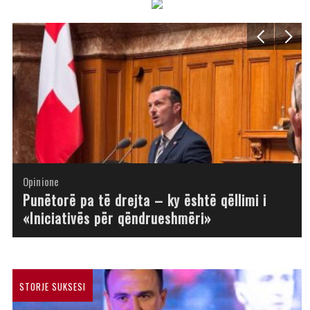
Opinione
Opinione
Opinione
Opinione
Opinione
Opinione
Opinione
Opinione
Punëtorë pa të drejta – ky është qëllimi i
«Iniciativës për qëndrueshmëri»
STORJE SUKSESI