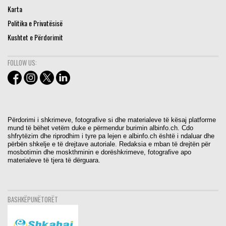
Karta
Politika e Privatësisë
Kushtet e Përdorimit
FOLLOW US:
Përdorimi i shkrimeve, fotografive si dhe materialeve të kësaj platforme
mund të bëhet vetëm duke e përmendur burimin albinfo.ch. Cdo
shfrytëzim dhe riprodhim i tyre pa lejen e albinfo.ch është i ndaluar dhe
përbën shkelje e të drejtave autoriale. Redaksia e mban të drejtën për
mosbotimin dhe moskthminin e dorëshkrimeve, fotografive apo
materialeve të tjera të dërguara.
BASHKËPUNËTORËT