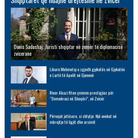
Donis Sadushaj: Juristi shqiptar në zemër të diplomacisë
zvicerane
Liburn Mehmetaj u zgjodh gjykatës në Gjykatën
e Lartë të Apelit në Gjenevë
Rinor Abazi fiton çmimin prestigjioz për
“Demokraci në Shoqëri”, në Zvicër
Përvojat jetësore, si shtytje: Një avokat në
mbrojtje të ligjit dhe arsimit