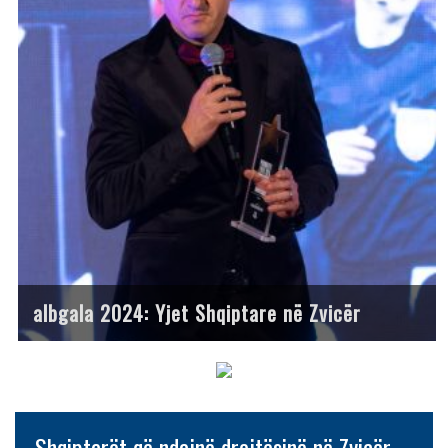
albgala 2024: Yjet Shqiptare në Zvicër
Shqiptarët që ndajnë drejtësinë në Zvicër