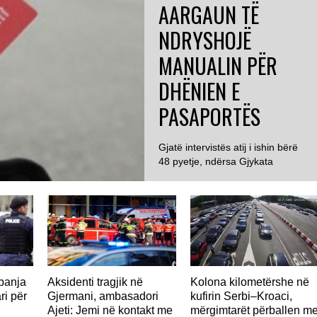
AARGAUN TË
NDRYSHOJË
MANUALIN PËR
DHËNIEN E
PASAPORTËS
Gjatë intervistës atij i ishin bërë
48 pyetje, ndërsa Gjykata
GJERMANI
Administrative e Aargaut
konstatoi se 23...
panja
Aksidenti tragjik në
Kolona kilometërshe në
ri për
Gjermani, ambasadori
kufirin Serbi–Kroaci,
Ajeti: Jemi në kontakt me
mërgimtarët përballen m