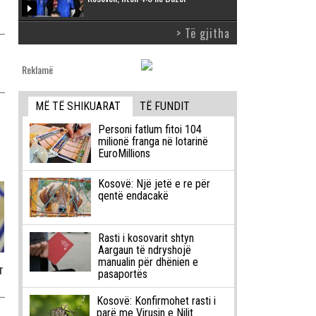
> Të gjitha
Reklamë
MË TË SHIKUARAT
TË FUNDIT
Personi fatlum fitoi 104
milionë franga në lotarinë
EuroMillions
Kosovë: Një jetë e re për
qentë endacakë
Rasti i kosovarit shtyn
Aargaun të ndryshojë
manualin për dhënien e
r
pasaportës
Kosovë: Konfirmohet rasti i
parë me Virusin e Nilit