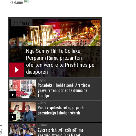
Reklamë
Albinfo.TV
Nga Sunny Hill te Gollaku,
Përparim Rama prezanton
ofertën verore të Prishtinës për
diasporën
Lajme
Paradoksi i kohës sonë: Arritjet e
grave rriten, por edhe dhuna në
familje
Lajme
Pas 27 vjetësh: refugjatja dhe
presidentja takohen sërish
Futboll
Zvicra prish „vëllazërinë“ me
ej
Kosovën, fiton 4:0 në Bazel