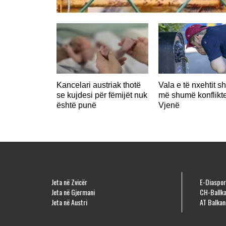
Kancelari austriak thotë
Vala e të nxehtit s
se kujdesi për fëmijët nuk
më shumë konflikt
është punë
Vjenë
Jeta në Zvicër
E-Diaspor
Jeta në Gjermani
CH-Ballka
Jeta në Austri
AT Balkan