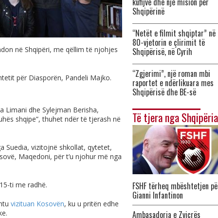
kufijve dhe një mision për
Shqipërinë
“Netët e filmit shqiptar” në
80-vjetorin e çlirimit të
don në Shqipëri, me qëllim të njohjes
Shqipërisë, në Cyrih
“Zgjerimi”, një roman mbi
htetit për Diasporën, Pandeli Majko.
raportet e ndërlikuara mes
Shqipërisë dhe BE-së
va Limani dhe Sylejman Berisha,
Të tjera nga Shqipëria
uhës shqipe”, thuhet ndër të tjerash në
 Suedia, vizitojnë shkollat, qytetet,
osovë, Maqedoni, për t’u njohur më nga
 15-ti me radhë.
FSHF tërheq mbështetjen pë
Gianni Infantinon
shtu
vizituan Kosovën
, ku u pritën edhe
ke.
Ambasadorja e Zvicrës