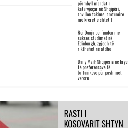
përmbyll mandatin
katërvjeçar në Shqipëri,
zhvillon takime lamtumire
me krerët e shtetit
Rei Dunja përfundon me
sukses studimet në
Edinburgh, zgjedh të
rikthehet në atdhe
Daily Mail: Shqipëria në krye
të preferencave të
britanikëve për pushimet
verore
RASTI I
KOSOVARIT SHTYN