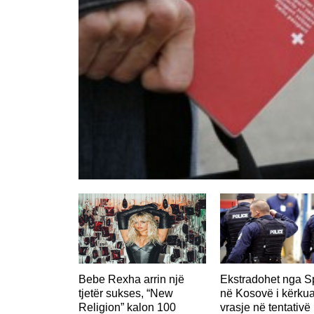
Bebe Rexha arrin një
Ekstradohet nga S
tjetër sukses, “New
në Kosovë i kërkua
Religion” kalon 100
vrasje në tentativë