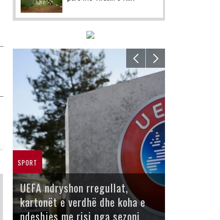
SPORT
UEFA ndryshon rregullat,
kartonët e verdhë dhe koha e
ndeshjes me risi nga sezoni