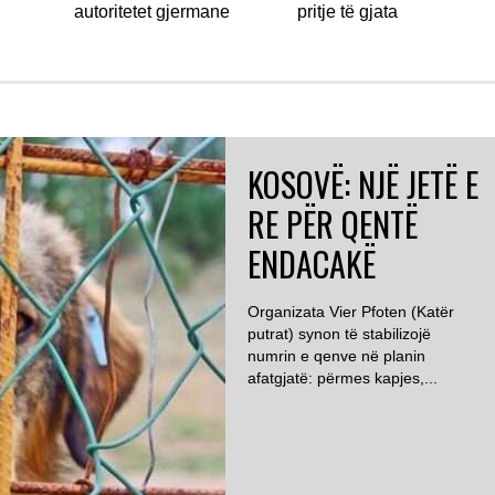
autoritetet gjermane
pritje të gjata
KOSOVË: NJË JETË E
RE PËR QENTË
ENDACAKË
Organizata Vier Pfoten (Katër
putrat) synon të stabilizojë
numrin e qenve në planin
afatgjatë: përmes kapjes,...