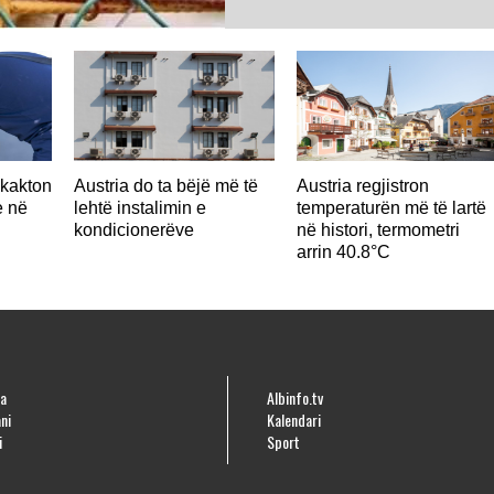
hkakton
Austria do ta bëjë më të
Austria regjistron
e në
lehtë instalimin e
temperaturën më të lartë
kondicionerëve
në histori, termometri
arrin 40.8°C
a
Albinfo.tv
ni
Kalendari
i
Sport