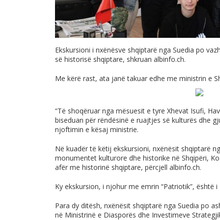
Ekskursioni i nxënësve shqiptarë nga Suedia po vazh
së historisë shqiptare, shkruan
albinfo.ch
.
Me kërë rast, ata janë takuar edhe me ministrin e S
“Të shoqëruar nga mësuesit e tyre Xhevat Isufi, Ha
biseduan për rëndësinë e ruajtjes së kulturës dhe gj
njoftimin e kësaj ministrie.
Në kuadër të këtij ekskursioni, nxënësit shqiptarë nga
monumentet kulturore dhe historike në Shqipëri, K
afër me historinë shqiptare, përcjell
albinfo.ch
.
Ky ekskursion, i njohur me emrin “Patriotik”, është i
Para dy ditësh, nxënësit shqiptarë nga Suedia po a
në Ministrinë e Diasporës dhe Investimeve Strategji