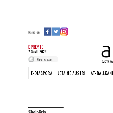
Na ndiqni:
E PREMTE
7 Gusht 2026
Shkarko App..
E-DIASPORA
JETA NË AUSTRI
AT-BALLKAN
Shqipëria