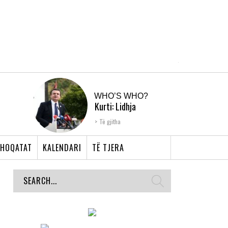
WHO’S WHO?
Kurti: Lidhja
Shqiptare e Prizrenit,
Të gjitha
nyja që bashkoi �...
HOQATAT
KALENDARI
TË TJERA