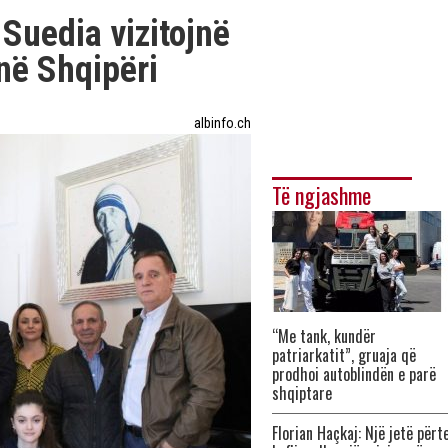
Suedia vizitojnë
në Shqipëri
albinfo.ch
Të ngjashme
“Me tank, kundër
patriarkatit”, gruaja që
prodhoi autoblindën e parë
shqiptare
Florian Haçkaj: Një jetë përt