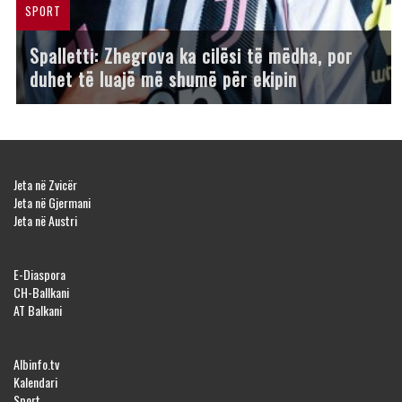
SPORT
Spalletti: Zhegrova ka cilësi të mëdha, por
duhet të luajë më shumë për ekipin
Jeta në Zvicër
Jeta në Gjermani
Jeta në Austri
E-Diaspora
CH-Ballkani
AT Balkani
Albinfo.tv
Kalendari
Sport