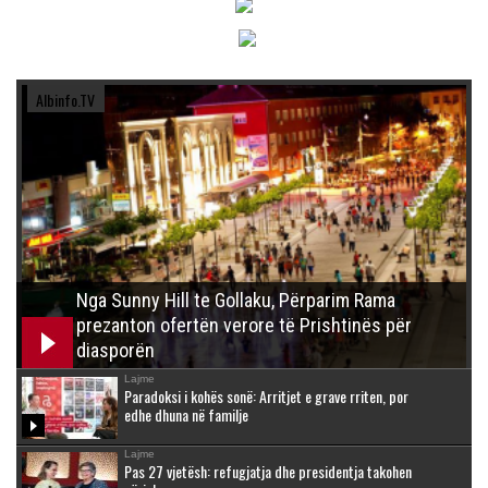
Albinfo.TV
Nga Sunny Hill te Gollaku, Përparim Rama
prezanton ofertën verore të Prishtinës për
diasporën
Lajme
Paradoksi i kohës sonë: Arritjet e grave rriten, por
edhe dhuna në familje
Lajme
Pas 27 vjetësh: refugjatja dhe presidentja takohen