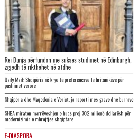
Rei Dunja përfundon me sukses studimet në Edinburgh,
zgjedh të rikthehet në atdhe
Daily Mail: Shqipëria në krye të preferencave të britanikëve për
pushimet verore
Shqipëria dhe Maqedonia e Veriut, ja raporti mes grave dhe burrave
SHBA miraton marrëveshjen e huas prej 302 milionë dollarësh për
modernizimin e mbrojtjes shqiptare
E-DIASPORA