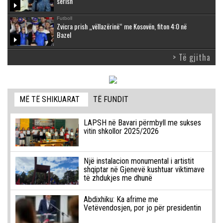
sërish
Futboll
Zvicra prish „vëllazërinë“ me Kosovën, fiton 4:0 në
Bazel
> Të gjitha
MË TË SHIKUARAT
TË FUNDIT
LAPSH në Bavari përmbyll me sukses
vitin shkollor 2025/2026
Një instalacion monumental i artistit
shqiptar në Gjenevë kushtuar viktimave
të zhdukjes me dhunë
Abdixhiku: Ka afrime me
Vetëvendosjen, por jo për presidentin