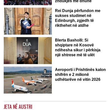
zhdukjes me dhunë
Rei Dunja përfundon me
sukses studimet në
Edinburgh, zgjedh të
rikthehet në atdhe
Blerta Basholli: Si
shqiptare në Kosovë
ndihesha sikur i përkisja
një shtrese më të ulët
Aeroporti i Prishtinës kalon
shifrën e 2 milionë
udhëtarëve në vitin 2026
JETA NË AUSTRI