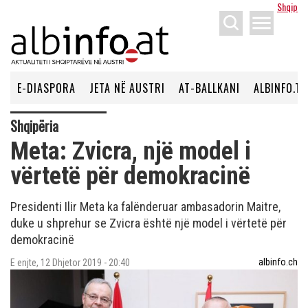
Shqip
menu
E-DIASPORA
JETA NË AUSTRI
AT-BALLKANI
ALBINFO.TV
Shqipëria
Meta: Zvicra, një model i
vërtetë për demokracinë
Presidenti Ilir Meta ka falënderuar ambasadorin Maitre,
duke u shprehur se Zvicra është një model i vërtetë për
demokracinë
albinfo.ch
E enjte, 12 Dhjetor 2019 - 20:40