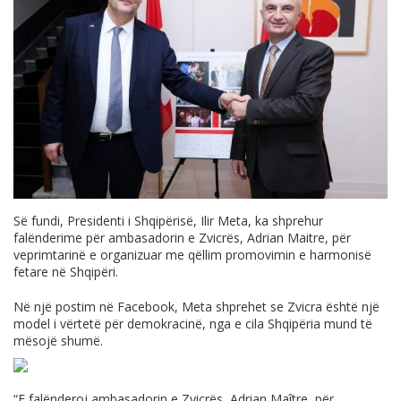
Së fundi, Presidenti i Shqipërisë, Ilir Meta, ka shprehur
falënderime për ambasadorin e Zvicrës, Adrian Maitre, për
veprimtarinë e organizuar me qëllim promovimin e harmonisë
fetare në Shqipëri.
Në një postim në Facebook, Meta shprehet se Zvicra është një
model i vërtetë për demokracinë, nga e cila Shqipëria mund të
mësojë shumë.
“E falënderoj ambasadorin e Zvicrës, Adrian Maître, për