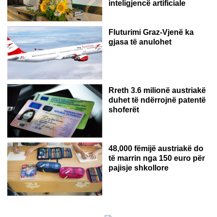
inteligjencë artificiale
Fluturimi Graz-Vjenë ka
gjasa të anulohet
Rreth 3.6 milionë austriakë
duhet të ndërrojnë patentë
shoferët
48,000 fëmijë austriakë do
të marrin nga 150 euro për
pajisje shkollore