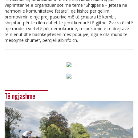
veprimtarinë e organizuar sot me temë “Shqipëria – Jetesa në
harmoni e komuniteteve fetare”, që kishte për qëllim
promovimin e një prej pasurive më të çmuara të kombit
shqiptar, për të cilën duhet të jemi krenarë të gjithë. Zvicra është
një model i vërtetë për demokracinë, respektimin e të drejtave
të njeriut dhe bashkëjetesën mes popujve, nga e cila mund të
mësojmë shumë”, përcjell
albinfo.ch
.
Të ngjashme