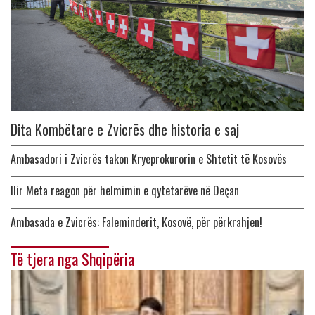
Dita Kombëtare e Zvicrës dhe historia e saj
Ambasadori i Zvicrës takon Kryeprokurorin e Shtetit të Kosovës
Ilir Meta reagon për helmimin e qytetarëve në Deçan
Ambasada e Zvicrës: Faleminderit, Kosovë, për përkrahjen!
Të tjera nga Shqipëria