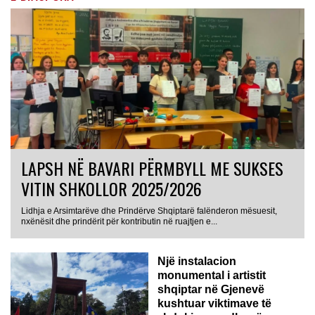
LAPSH NË BAVARI PËRMBYLL ME SUKSES
VITIN SHKOLLOR 2025/2026
Lidhja e Arsimtarëve dhe Prindërve Shqiptarë falënderon mësuesit,
nxënësit dhe prindërit për kontributin në ruajtjen e...
Një instalacion
monumental i artistit
shqiptar në Gjenevë
kushtuar viktimave të