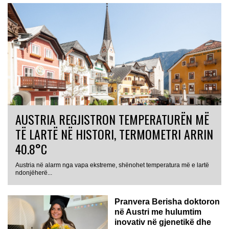
AUSTRIA REGJISTRON TEMPERATURËN MË
TË LARTË NË HISTORI, TERMOMETRI ARRIN
40.8°C
Austria në alarm nga vapa ekstreme, shënohet temperatura më e lartë
AUSTRI
ndonjëherë...
Pranvera Berisha doktoron
në Austri me hulumtim
inovativ në gjenetikë dhe