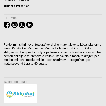
Kushtet e Përdorimit
FOLLOW US:
Përdorimi i shkrimeve, fotografive si dhe materialeve të kësaj platforme
mund të bëhet vetëm duke e përmendur burimin albinfo.ch. Cdo
shfrytëzim dhe riprodhim i tyre pa lejen e albinfo.ch është i ndaluar dhe
përbën shkelje e të drejtave autoriale. Redaksia e mban të drejtën për
mosbotimin dhe moskthminin e dorëshkrimeve, fotografive apo
materialeve të tjera të dërguara.
BASHKËPUNËTORËT