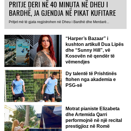
PRITJE DERI NË 40 MINUTA NË DHEU I
BARDHË, JA GJENDJA NË PIKAT KUFITARE
Pritjet më të gjata regjistrohen në Dheu i Bardhë dhe Merdarë...
“Harper’s Bazaar” i
kushton artikull Dua Lipës
dhe “Sunny Hill”, vë
Kosovën në qendër të
vëmendjes
Dy talentë të Prishtinës
ftohen nga akademia e
PSG-së
ROMË
Motrat pianiste Elizabeta
dhe Artemida Qarri
performojnë në një recital
prestigjioz në Romë