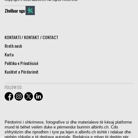
Zhvilluar nga:
KONTAKTI / KONTAKT / CONTACT
Rreth nesh
Karta
Politika e Privatësisë
Kushtet e Përdorimit
FOLLOW US:
Përdorimi i shkrimeve, fotografive si dhe materialeve të kësaj platforme
mund të bëhet vetëm duke e përmendur burimin albinfo.ch. Cdo
shfrytëzim dhe riprodhim i tyre pa lejen e albinfo.ch është i ndaluar dhe
përbën shkelje e të drejtave autoriale. Redaksia e mban të drejtën për