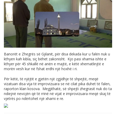
Banorët e Zhegrës së Gjilanit, për disa dekada kur u falën nuk u
kthyen kah kibla, siç bëhet zakonisht. Kjo pasi xhamia ishte e
kthyer për 45 shkallë në anën e majtë, e këtë xhematlinjtë e
morën vesh kur në fshat erdhi një hoxhë i ri.
Për këtë, të njëjtit e gjetën një zgjidhje të shpejtë, meqë
vizatuan disa vija të improvizuara se në cilat pika duhet të falen,
raporton klan kosova. Megjithatë, së shpejti zhegrasit nuk do ta
ndiejnë nevojën që të rrinë në vijat e improvizuara meqë skaj të
vjetrës po ndërtohet një xhami e re.