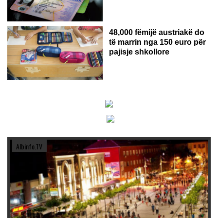
48,000 fëmijë austriakë do
të marrin nga 150 euro për
pajisje shkollore
Albinfo.TV