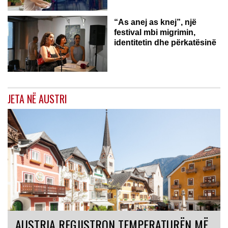
“As anej as knej”, një
festival mbi migrimin,
identitetin dhe përkatësinë
JETA NË AUSTRI
AUSTRIA REGJISTRON TEMPERATURËN MË