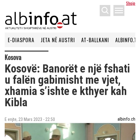
Shqip
menu
E-DIASPORA
JETA NË AUSTRI
AT-BALLKANI
ALBINFO.TV
Kosova
Kosovë: Banorët e një fshati
u falën gabimisht me vjet,
xhamia s’ishte e kthyer kah
Kibla
albinfo.ch
E enjte, 23 Mars 2023 - 22:50