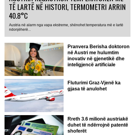
TË LARTË NË HISTORI, TERMOMETRI ARRIN
40.8°C
Austria në alarm nga vapa ekstreme, shënohet temperatura më e lartë
AUSTRI
ndonjëherë...
Pranvera Berisha doktoron
në Austri me hulumtim
inovativ në gjenetikë dhe
inteligjencë artificiale
Fluturimi Graz-Vjenë ka
gjasa të anulohet
Rreth 3.6 milionë austriakë
duhet të ndërrojnë patentë
shoferët