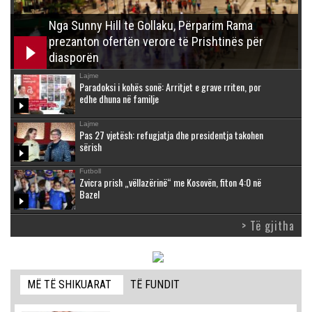
Nga Sunny Hill te Gollaku, Përparim Rama
prezanton ofertën verore të Prishtinës për
diasporën
Lajme
Paradoksi i kohës sonë: Arritjet e grave rriten, por
edhe dhuna në familje
Lajme
Pas 27 vjetësh: refugjatja dhe presidentja takohen
sërish
Futboll
Zvicra prish „vëllazërinë“ me Kosovën, fiton 4:0 në
Bazel
> Të gjitha
MË TË SHIKUARAT
TË FUNDIT