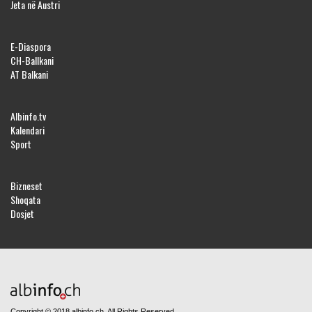
Jeta në Austri
E-Diaspora
CH-Ballkani
AT Balkani
Albinfo.tv
Kalendari
Sport
Bizneset
Shoqata
Dosjet
Copyright © 2018 albinfo.ch. All Rights Reserved.