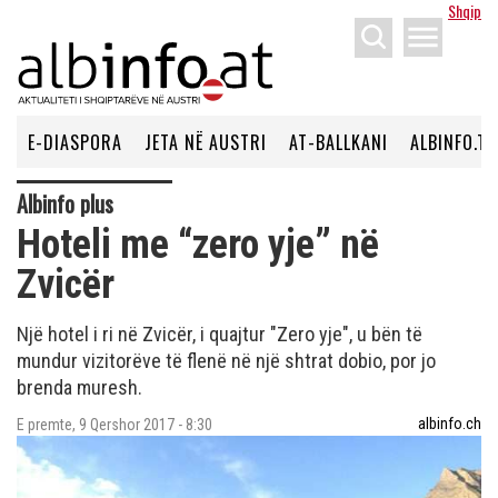
Shqip
menu
E-DIASPORA
JETA NË AUSTRI
AT-BALLKANI
ALBINFO.TV
Albinfo plus
Hoteli me “zero yje” në
Zvicër
Një hotel i ri në Zvicër, i quajtur "Zero yje", u bën të
mundur vizitorëve të flenë në një shtrat dobio, por jo
brenda muresh.
albinfo.ch
E premte, 9 Qershor 2017 - 8:30