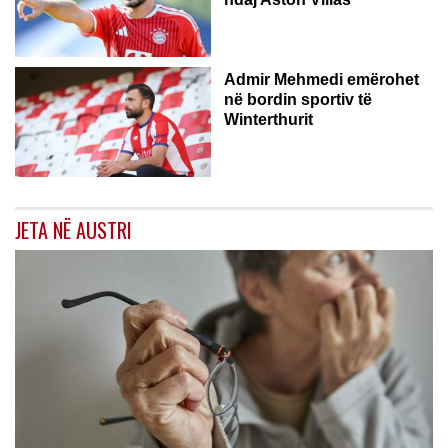
ZVICËR
Admir Mehmedi emërohet
në bordin sportiv të
Winterthurit
JETA NË AUSTRI