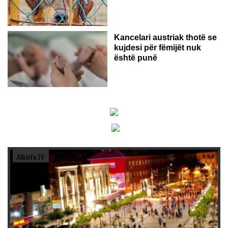
Kancelari austriak thotë se
kujdesi për fëmijët nuk
është punë
Albinfo.TV