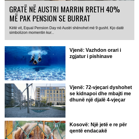
GRATË NË AUSTRI MARRIN RRETH 40%
MË PAK PENSION SE BURRAT
Këtë vit, Equal Pension Day në Austri shënohet më 9 gusht. Kjo datë
simbolizon momentin kur...
Vjenë: Vazhdon orari i
zgjatur i pishinave
Vjenë: 72-vjeçari dyshohet
se kidnapoi dhe mbajti me
dhunë një djalë 4-vjeçar
Kosovë: Një jetë e re për
qentë endacakë