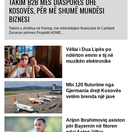
TAKIM B2B MES DIASPORËS DHE
KOSOVËS, PËR MË SHUMË MUNDËSI
BIZNESI
Takimi u zhvillua në Ferizaj, me mbështetjen financiare të Caritasit
Zviceran përmes Projektit HOME...
Vëllai i Dua Lipës po
ndërton emrin e tij në
muzikën elektronike
GJERMANI
Mbi 120 fluturime nga
Gjermania drejt Kosovës
vetëm brenda një jave
Arijon Ibrahimoviq asiston
për Bayernin në fitoren
ndaj Aston Villas