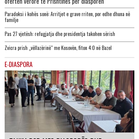
ofertën verore të Prishtinës për diasporën
Paradoksi i kohës sonë: Arritjet e grave rriten, por edhe dhuna në
familje
Pas 27 vjetësh: refugjatja dhe presidentja takohen sërish
Zvicra prish „vëllazërinë“ me Kosovën, fiton 4:0 në Bazel
E-DIASPORA