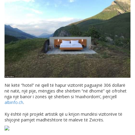
Në këtë “hotel” në qiell të hapur vizitorët paguajnë 306 dollarë
në natë, një pije, mëngjes dhe shërbim “në dhomë” që ofrohet
nga një banor i zonës që shërben si ‘maxhordom’, përcjell
albinfo.ch
.
Ky është një projekt artistik që u krijon mundësi vizitorëve të
shijojnë pamjet madhështore të maleve të Zvicrës.