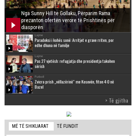
Nga Sunny Hill te Gollaku, Përparim Rama
prezanton ofertën verore të Prishtinës për
diasporën
Lajme
Paradoksi i kohës sonë: Arritjet e grave rriten, por
edhe dhuna në familje
Lajme
Pas 27 vjetësh: refugjatja dhe presidentja takohen
sërish
Futboll
Zvicra prish „vëllazërinë“ me Kosovën, fiton 4:0 në
Bazel
> Të gjitha
MË TË SHIKUARAT
TË FUNDIT