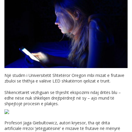
Një studim i Universitetit Shtetëror Oregon mbi mizat e frutave
zbuloi se thithja e valëve LED shkatërron qelizat e trurit.
Shkencëtarët vëzhguan se thjesht ekspozimi ndaj dritës blu –
edhe nëse nuk shkëlqen drejtpërdrejt në sy – ajo mund të
shpejtojë procesin e plakjes.
Profesori Jaga Giebultowicz, autori kryesor, tha që drita
artificiale rrëzoi ‘jetëgjatësinë’ e mizave të frutave në mënyrë