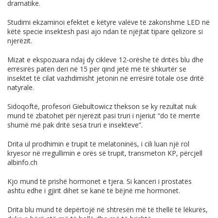
dramatike.
Studimi ekzaminoi efektet e këtyre valëve të zakonshme LED në
këtë specie insektesh pasi ajo ndan të njëjtat tipare qelizore si
njerëzit.
Mizat e ekspozuara ndaj dy cikleve 12-orëshe të dritës blu dhe
errësirës patën deri në 15 për qind jetë më të shkurtër se
insektet të cilat vazhdimisht jetonin në errësirë totale ose dritë
natyrale.
Sidoqoftë, profesori Giebultowicz thekson se ky rezultat nuk
mund të zbatohet për njerëzit pasi truri i njeriut “do të merrte
shumë më pak dritë sesa truri e insekteve”.
Drita ul prodhimin e trupit të melatoninës, i cili luan një rol
kryesor në rregullimin e orës së trupit, transmeton KP, përcjell
albinfo.ch
Kjo mund të prishë hormonet e tjera. Si kanceri i prostatës
ashtu edhe i gjirit dihet se kanë të bëjnë me hormonet.
Drita blu mund të depërtojë në shtresën më të thellë të lëkurës,