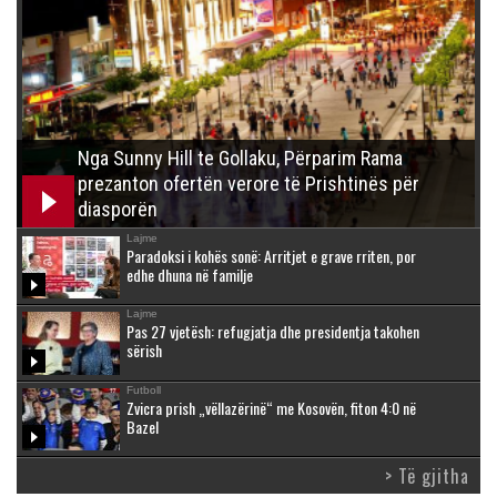
Nga Sunny Hill te Gollaku, Përparim Rama
prezanton ofertën verore të Prishtinës për
diasporën
Lajme
Paradoksi i kohës sonë: Arritjet e grave rriten, por
edhe dhuna në familje
Lajme
Pas 27 vjetësh: refugjatja dhe presidentja takohen
sërish
Futboll
Zvicra prish „vëllazërinë“ me Kosovën, fiton 4:0 në
Bazel
> Të gjitha