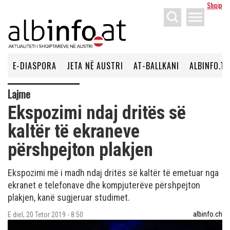
Shqip
menu
E-DIASPORA
JETA NË AUSTRI
AT-BALLKANI
ALBINFO.TV
Lajme
Ekspozimi ndaj dritës së
kaltër të ekraneve
përshpejton plakjen
Ekspozimi më i madh ndaj dritës së kaltër të emetuar nga
ekranet e telefonave dhe kompjuterëve përshpejton
plakjen, kanë sugjeruar studimet.
albinfo.ch
E diel, 20 Tetor 2019 - 8:50