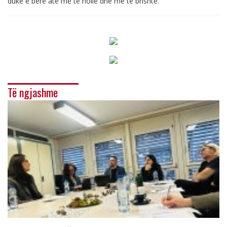
duke e bërë atë më të hollë dhe më të brishtë.
Të ngjashme