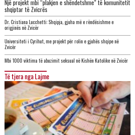
Një projekt mbi “plakjen e shëndetshme” të komunitetit
shqiptar të Zvicrës
Dr. Cristiana Lucchetti: Shqipja, gjuha më e rëndësishme e
origjinës në Zvicër
Universiteti i Cyrihut, me projekt për rolin e gjuhës shqipe në
Zvicër
Mbi 1000 viktima të abuzimit seksual në Kishën Katolike në Zvicër
Të tjera nga Lajme