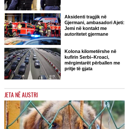
GJERMANI
Aksidenti tragjik në
Gjermani, ambasadori Ajeti:
Jemi në kontakt me
autoritetet gjermane
Kolona kilometërshe në
kufirin Serbi–Kroaci,
mërgimtarët përballen me
pritje të gjata
JETA NË AUSTRI