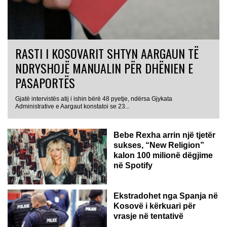
RASTI I KOSOVARIT SHTYN AARGAUN TË
NDRYSHOJË MANUALIN PËR DHËNIEN E
PASAPORTËS
Gjatë intervistës atij i ishin bërë 48 pyetje, ndërsa Gjykata
Administrative e Aargaut konstatoi se 23...
Bebe Rexha arrin një tjetër
sukses, “New Religion”
kalon 100 milionë dëgjime
në Spotify
Ekstradohet nga Spanja në
Kosovë i kërkuari për
vrasje në tentativë