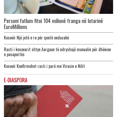
Personi fatlum fitoi 104 milionë franga në lotarinë
EuroMillions
Kosovë: Një jetë e re për qentë endacakë
Rasti i kosovarit shtyn Aargaun të ndryshojë manualin për dhënien
e pasaportës
Kosovë: Konfirmohet rasti i parë me Virusin e Nilit
E-DIASPORA