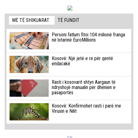
MË TË SHIKUARAT
TË FUNDIT
Personi fatlum fitoi 104 milionë franga
në lotarinë EuroMillions
Kosovë: Një jetë e re për qentë
endacakë
Rasti i kosovarit shtyn Aargaun të
ndryshojë manualin për dhënien e
pasaportës
Kosovë: Konfirmohet rasti i parë me
Virusin e Nilit