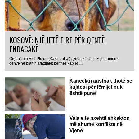
KOSOVË: NJË JETË E RE PËR QENTË
ENDACAKË
Organizata Vier Pfoten (Katër putrat) synon të stabilizojë numrin e
qenve në planin afatgjatë: përmes kapjes,...
Kancelari austriak thotë se
kujdesi për fëmijët nuk
është punë
Vala e të nxehtit shkakton
më shumë konflikte në
Vjenë