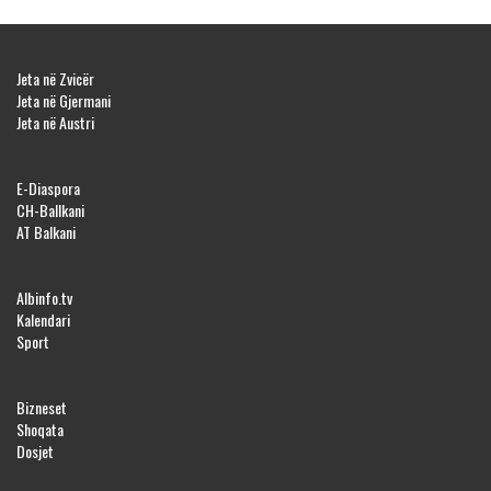
Jeta në Zvicër
Jeta në Gjermani
Jeta në Austri
E-Diaspora
CH-Ballkani
AT Balkani
Albinfo.tv
Kalendari
Sport
Bizneset
Shoqata
Dosjet