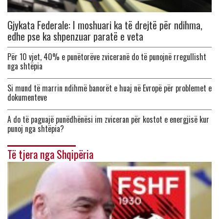
Gjykata Federale: I moshuari ka të drejtë për ndihma,
edhe pse ka shpenzuar paratë e veta
Për 10 vjet, 40% e punëtorëve zviceranë do të punojnë rregullisht
nga shtëpia
Si mund të marrin ndihmë banorët e huaj në Evropë për problemet e
dokumenteve
A do të paguajë punëdhënësi im zviceran për kostot e energjisë kur
punoj nga shtëpia?
Të tjera nga Shqipëria