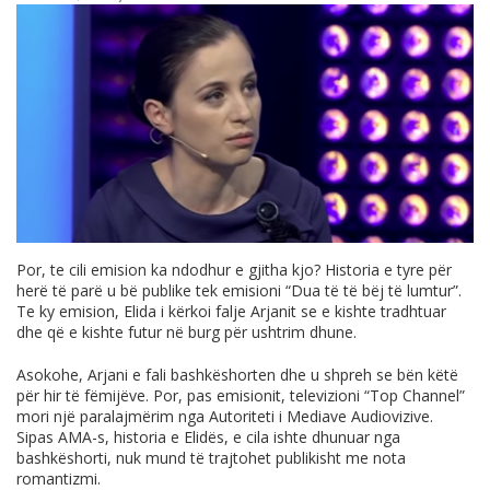
Por, te cili emision ka ndodhur e gjitha kjo? Historia e tyre për
herë të parë u bë publike tek emisioni “Dua të të bëj të lumtur”.
Te ky emision, Elida i kërkoi falje Arjanit se e kishte tradhtuar
dhe që e kishte futur në burg për ushtrim dhune.
Asokohe, Arjani e fali bashkëshorten dhe u shpreh se bën këtë
për hir të fëmijëve. Por, pas emisionit, televizioni “Top Channel”
mori një paralajmërim nga Autoriteti i Mediave Audiovizive.
Sipas AMA-s, historia e Elidës, e cila ishte dhunuar nga
bashkëshorti, nuk mund të trajtohet publikisht me nota
romantizmi.