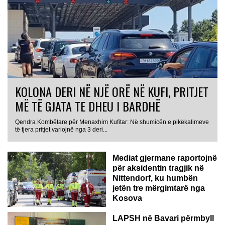
KOLONA DERI NË NJË ORË NË KUFI, PRITJET
MË TË GJATA TE DHEU I BARDHË
Qendra Kombëtare për Menaxhim Kufitar: Në shumicën e pikëkalimeve
GJERMANI
të tjera pritjet variojnë nga 3 deri...
Mediat gjermane raportojnë
për aksidentin tragjik në
Nittendorf, ku humbën
jetën tre mërgimtarë nga
Kosova
LAPSH në Bavari përmbyll