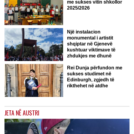
me sukses vitin shkollor
2025/2026
Një instalacion
monumental i artistit
shqiptar në Gjenevë
kushtuar viktimave të
zhdukjes me dhunë
Rei Dunja përfundon me
sukses studimet në
Edinburgh, zgjedh të
rikthehet në atdhe
JETA NË AUSTRI