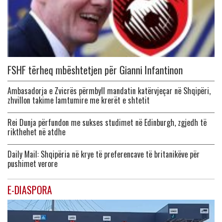
FSHF tërheq mbështetjen për Gianni Infantinon
Ambasadorja e Zvicrës përmbyll mandatin katërvjeçar në Shqipëri,
zhvillon takime lamtumire me krerët e shtetit
Rei Dunja përfundon me sukses studimet në Edinburgh, zgjedh të
rikthehet në atdhe
Daily Mail: Shqipëria në krye të preferencave të britanikëve për
pushimet verore
E-DIASPORA