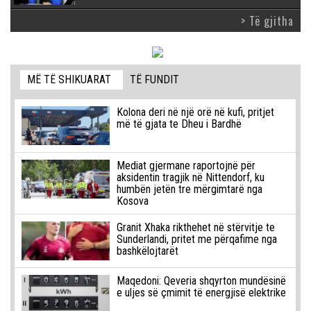
> Të gjitha
MË TË SHIKUARAT
TË FUNDIT
Kolona deri në një orë në kufi, pritjet
më të gjata te Dheu i Bardhë
Mediat gjermane raportojnë për
aksidentin tragjik në Nittendorf, ku
humbën jetën tre mërgimtarë nga
Kosova
Granit Xhaka rikthehet në stërvitje te
Sunderlandi, pritet me përqafime nga
bashkëlojtarët
Maqedoni: Qeveria shqyrton mundësinë
e uljes së çmimit të energjisë elektrike