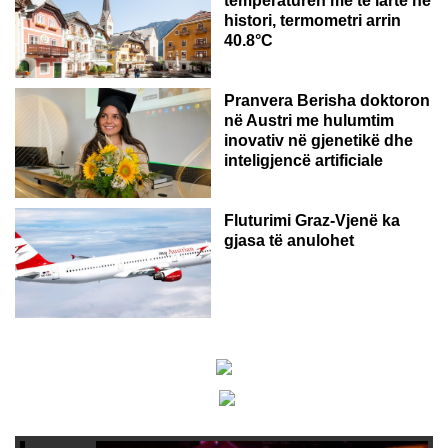
temperaturën më të lartë në
histori, termometri arrin
40.8°C
AUSTRI
Pranvera Berisha doktoron
në Austri me hulumtim
inovativ në gjenetikë dhe
inteligjencë artificiale
Fluturimi Graz-Vjenë ka
gjasa të anulohet