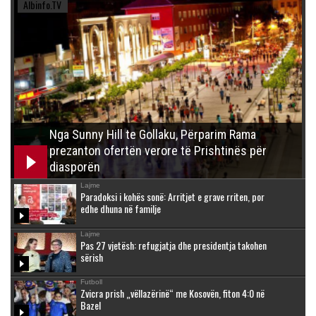
Albinfo.TV
Nga Sunny Hill te Gollaku, Përparim Rama
prezanton ofertën verore të Prishtinës për
diasporën
Lajme
Paradoksi i kohës sonë: Arritjet e grave rriten, por
edhe dhuna në familje
Lajme
Pas 27 vjetësh: refugjatja dhe presidentja takohen
sërish
Futboll
Zvicra prish „vëllazërinë“ me Kosovën, fiton 4:0 në
Bazel