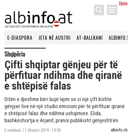
Shqip
menu
E-DIASPORA
JETA NË AUSTRI
AT-BALLKANI
ALBINFO.TV
Shqipëria
Çifti shqiptar gënjeu për të
përfituar ndihma dhe qiranë
e shtëpisë falas
Ditën e djeshme bëri bujë lajmi se si një çift kishte
gënjyer live në një studio emisioni për të përfituar qiranë
e shtëpisë falas dhe ndihma ushqimore. Elida,
bashkëshortja e Arjanit, pranoi publikisht gënjeshtrën.
albinfo.ch
E mërkurë, 11 Dhjetor 2019 - 19:05