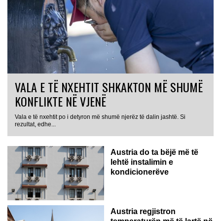
VALA E TË NXEHTIT SHKAKTON MË SHUMË
KONFLIKTE NË VJENË
Vala e të nxehtit po i detyron më shumë njerëz të dalin jashtë. Si
rezultat, edhe...
Austria do ta bëjë më të
lehtë instalimin e
kondicionerëve
Austria regjistron