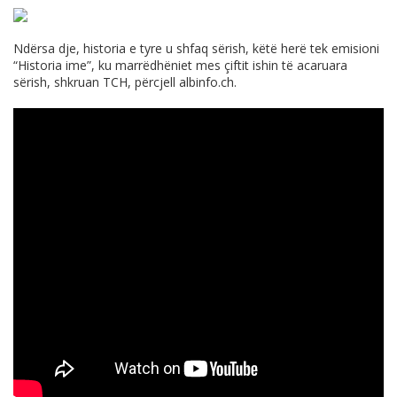
Ndërsa dje, historia e tyre u shfaq sërish, këtë herë tek emisioni
“Historia ime”, ku marrëdhëniet mes çiftit ishin të acaruara
sërish, shkruan TCH, përcjell
albinfo.ch
.