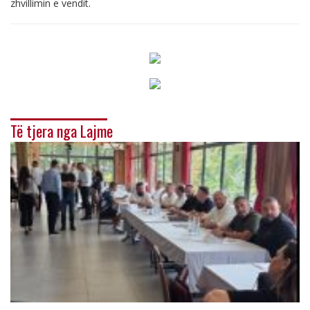
zhvillimin e vendit.
Të tjera nga Lajme