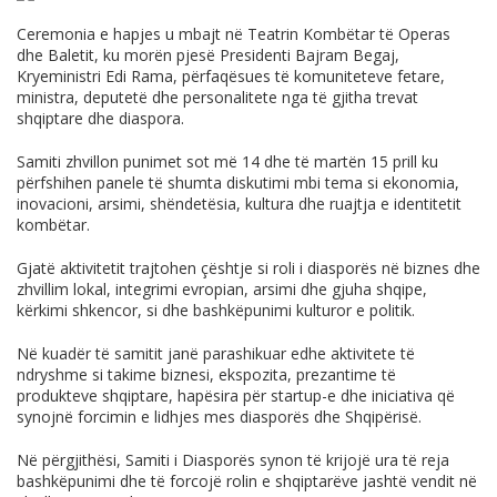
Ceremonia e hapjes u mbajt në Teatrin Kombëtar të Operas
dhe Baletit, ku morën pjesë Presidenti Bajram Begaj,
Kryeministri Edi Rama, përfaqësues të komuniteteve fetare,
ministra, deputetë dhe personalitete nga të gjitha trevat
shqiptare dhe diaspora.
Samiti zhvillon punimet sot më 14 dhe të martën 15 prill ku
përfshihen panele të shumta diskutimi mbi tema si ekonomia,
inovacioni, arsimi, shëndetësia, kultura dhe ruajtja e identitetit
kombëtar.
Gjatë aktivitetit trajtohen çështje si roli i diasporës në biznes dhe
zhvillim lokal, integrimi evropian, arsimi dhe gjuha shqipe,
kërkimi shkencor, si dhe bashkëpunimi kulturor e politik.
Në kuadër të samitit janë parashikuar edhe aktivitete të
ndryshme si takime biznesi, ekspozita, prezantime të
produkteve shqiptare, hapësira për startup-e dhe iniciativa që
synojnë forcimin e lidhjes mes diasporës dhe Shqipërisë.
Në përgjithësi, Samiti i Diasporës synon të krijojë ura të reja
bashkëpunimi dhe të forcojë rolin e shqiptarëve jashtë vendit në