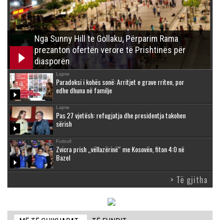
Nga Sunny Hill te Gollaku, Përparim Rama
prezanton ofertën verore të Prishtinës për
diasporën
Lajme
Paradoksi i kohës sonë: Arritjet e grave rriten, por
edhe dhuna në familje
Lajme
Pas 27 vjetësh: refugjatja dhe presidentja takohen
sërish
Futboll
Zvicra prish „vëllazërinë“ me Kosovën, fiton 4:0 në
Bazel
> Të gjitha