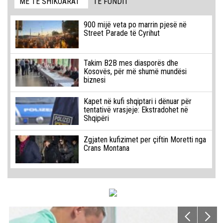
MË TË SHIKUARAT
TË FUNDIT
900 mijë veta po marrin pjesë në
Street Parade të Cyrihut
Takim B2B mes diasporës dhe
Kosovës, për më shumë mundësi
biznesi
Kapet në kufi shqiptari i dënuar për
tentativë vrasjeje: Ekstradohet në
Shqipëri
Zgjaten kufizimet per çiftin Moretti nga
Crans Montana