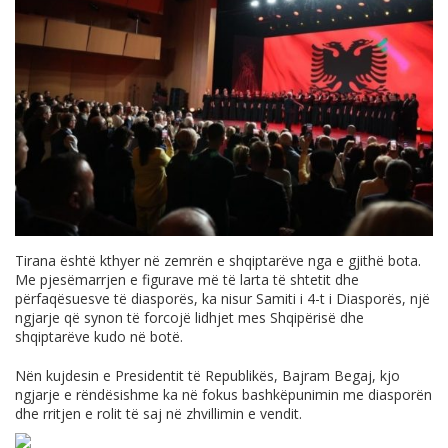
Tirana është kthyer në zemrën e shqiptarëve nga e gjithë bota.
Me pjesëmarrjen e figurave më të larta të shtetit dhe
përfaqësuesve të diasporës, ka nisur Samiti i 4-t i Diasporës, një
ngjarje që synon të forcojë lidhjet mes Shqipërisë dhe
shqiptarëve kudo në botë.
Nën kujdesin e Presidentit të Republikës, Bajram Begaj, kjo
ngjarje e rëndësishme ka në fokus bashkëpunimin me diasporën
dhe rritjen e rolit të saj në zhvillimin e vendit.