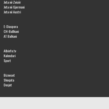
Jeta në Zvicër
Jeta në Gjermani
Jeta në Austri
E-Diaspora
CH-Ballkani
AT Balkani
Albinfo.tv
Kalendari
Sport
Bizneset
Shoqata
Dosjet