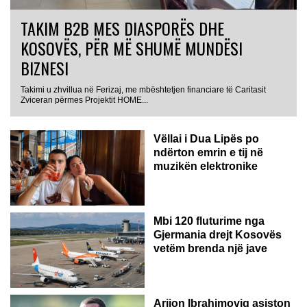
TAKIM B2B MES DIASPORËS DHE
KOSOVËS, PËR MË SHUMË MUNDËSI
BIZNESI
Takimi u zhvillua në Ferizaj, me mbështetjen financiare të Caritasit
Zviceran përmes Projektit HOME...
Vëllai i Dua Lipës po
ndërton emrin e tij në
muzikën elektronike
GJERMANI
Mbi 120 fluturime nga
Gjermania drejt Kosovës
vetëm brenda një jave
Arijon Ibrahimoviq asiston