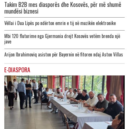
Takim B2B mes diasporës dhe Kosovës, për më shumë
mundësi biznesi
Vëllai i Dua Lipës po ndërton emrin e tij në muzikën elektronike
Mbi 120 fluturime nga Gjermania drejt Kosovës vetëm brenda një
jave
Arijon Ibrahimoviq asiston për Bayernin në fitoren ndaj Aston Villas
E-DIASPORA