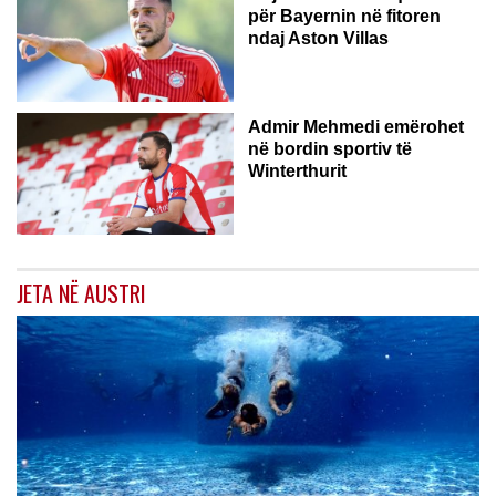
për Bayernin në fitoren
ndaj Aston Villas
ZVICËR
Admir Mehmedi emërohet
në bordin sportiv të
Winterthurit
JETA NË AUSTRI