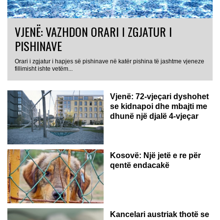
VJENË: VAZHDON ORARI I ZGJATUR I
PISHINAVE
Orari i zgjatur i hapjes së pishinave në katër pishina të jashtme vjeneze
fillimisht ishte vetëm...
Vjenë: 72-vjeçari dyshohet
se kidnapoi dhe mbajti me
dhunë një djalë 4-vjeçar
Kosovë: Një jetë e re për
qentë endacakë
Kancelari austriak thotë se