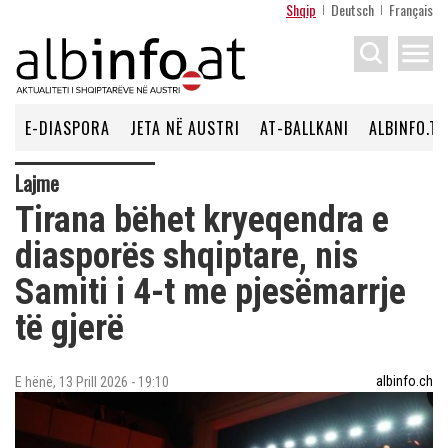
Shqip
Deutsch
Français
menu
E-DIASPORA
JETA NË AUSTRI
AT-BALLKANI
ALBINFO.TV
Lajme
Tirana bëhet kryeqendra e
diasporës shqiptare, nis
Samiti i 4-t me pjesëmarrje
të gjerë
albinfo.ch
E hënë, 13 Prill 2026 - 19:10