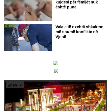
kujdesi për fëmijët nuk
është punë
Vala e të nxehtit shkakton
më shumë konflikte në
Vjenë
Albinfo.TV