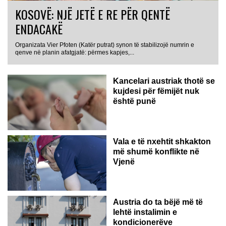
KOSOVË: NJË JETË E RE PËR QENTË
ENDACAKË
Organizata Vier Pfoten (Katër putrat) synon të stabilizojë numrin e
qenve në planin afatgjatë: përmes kapjes,...
Kancelari austriak thotë se
kujdesi për fëmijët nuk
është punë
Vala e të nxehtit shkakton
më shumë konflikte në
Vjenë
Austria do ta bëjë më të
lehtë instalimin e
kondicionerëve