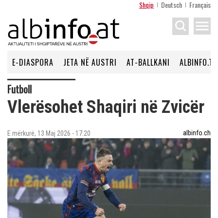
Shqip
Deutsch
Français
menu
E-DIASPORA
JETA NË AUSTRI
AT-BALLKANI
ALBINFO.TV
Futboll
Vlerësohet Shaqiri në Zvicër
albinfo.ch
E mërkurë, 13 Maj 2026 - 17:20