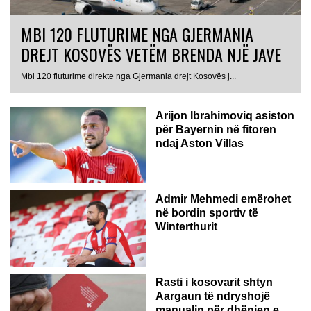
MBI 120 FLUTURIME NGA GJERMANIA
DREJT KOSOVËS VETËM BRENDA NJË JAVE
Mbi 120 fluturime direkte nga Gjermania drejt Kosovës j...
Arijon Ibrahimoviq asiston
për Bayernin në fitoren
ndaj Aston Villas
ZVICËR
Admir Mehmedi emërohet
në bordin sportiv të
Winterthurit
Rasti i kosovarit shtyn
Aargaun të ndryshojë
manualin për dhënien e