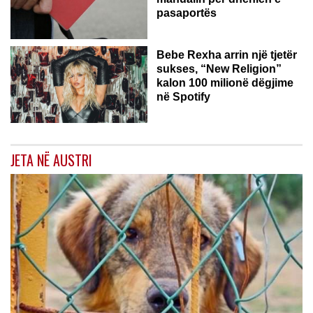
pasaportës
Bebe Rexha arrin një tjetër
sukses, “New Religion”
kalon 100 milionë dëgjime
në Spotify
JETA NË AUSTRI