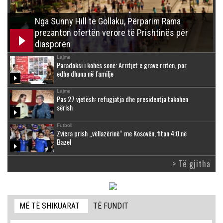
Nga Sunny Hill te Gollaku, Përparim Rama
prezanton ofertën verore të Prishtinës për
diasporën
Lajme
Paradoksi i kohës sonë: Arritjet e grave rriten, por
edhe dhuna në familje
Lajme
Pas 27 vjetësh: refugjatja dhe presidentja takohen
sërish
Futboll
Zvicra prish „vëllazërinë“ me Kosovën, fiton 4:0 në
Bazel
> Të gjitha
MË TË SHIKUARAT
TË FUNDIT