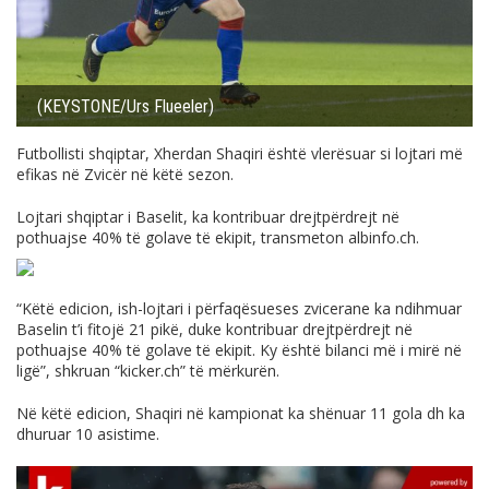
(KEYSTONE/Urs Flueeler)
Futbollisti shqiptar, Xherdan Shaqiri është vlerësuar si lojtari më
efikas në Zvicër në këtë sezon.
Lojtari shqiptar i Baselit, ka kontribuar drejtpërdrejt në
pothuajse 40% të golave të ekipit, transmeton
albinfo.ch
.
“Këtë edicion, ish-lojtari i përfaqësueses zvicerane ka ndihmuar
Baselin t’i fitojë 21 pikë, duke kontribuar drejtpërdrejt në
pothuajse 40% të golave të ekipit. Ky është bilanci më i mirë në
ligë”, shkruan “
kicker.ch
” të mërkurën.
Në këtë edicion, Shaqiri në kampionat ka shënuar 11 gola dh ka
dhuruar 10 asistime.