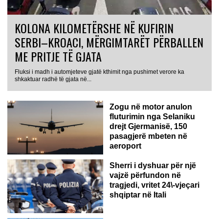
KOLONA KILOMETËRSHE NË KUFIRIN
SERBI–KROACI, MËRGIMTARËT PËRBALLEN
ME PRITJE TË GJATA
Fluksi i madh i automjeteve gjatë kthimit nga pushimet verore ka
shkaktuar radhë të gjata në...
Zogu në motor anulon
fluturimin nga Selaniku
drejt Gjermanisë, 150
pasagjerë mbeten në
ITALI
aeroport
Sherri i dyshuar për një
vajzë përfundon në
tragjedi, vritet 24\-vjeçari
shqiptar në Itali