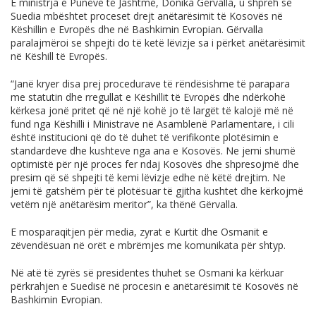
E ministrja e Punëve të Jashtme, Donika Gërvalla, u shpreh se
Suedia mbështet proceset drejt anëtarësimit të Kosovës në
Këshillin e Evropës dhe në Bashkimin Evropian. Gërvalla
paralajmëroi se shpejti do të ketë lëvizje sa i përket anëtarësimit
në Këshill të Evropës.
“Janë kryer disa prej procedurave të rëndësishme të parapara
me statutin dhe rregullat e Këshillit të Evropës dhe ndërkohë
kërkesa jonë pritet që në një kohë jo të largët të kalojë më në
fund nga Këshilli i Ministrave në Asamblenë Parlamentare, i cili
është institucioni që do të duhet të verifikonte plotësimin e
standardeve dhe kushteve nga ana e Kosovës. Ne jemi shumë
optimistë për një proces fer ndaj Kosovës dhe shpresojmë dhe
presim që së shpejti të kemi lëvizje edhe në këtë drejtim. Ne
jemi të gatshëm për të plotësuar të gjitha kushtet dhe kërkojmë
vetëm një anëtarësim meritor”, ka thënë Gërvalla.
E mosparaqitjen për media, zyrat e Kurtit dhe Osmanit e
zëvendësuan në orët e mbrëmjes me komunikata për shtyp.
Në atë të zyrës së presidentes thuhet se Osmani ka kërkuar
përkrahjen e Suedisë në procesin e anëtarësimit të Kosovës në
Bashkimin Evropian.