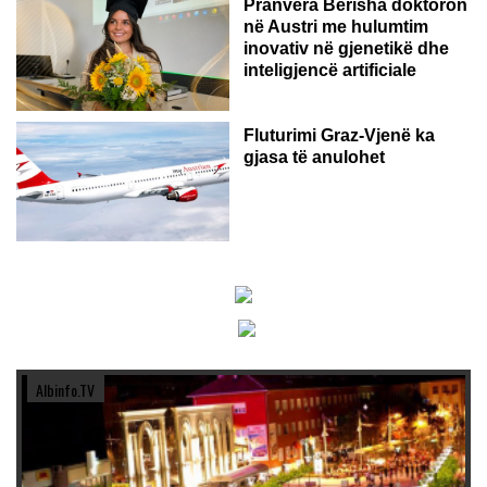
Pranvera Berisha doktoron
në Austri me hulumtim
inovativ në gjenetikë dhe
inteligjencë artificiale
Fluturimi Graz-Vjenë ka
gjasa të anulohet
Albinfo.TV