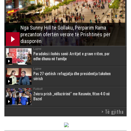
Nga Sunny Hill te Gollaku, Përparim Rama
prezanton ofertën verore të Prishtinës për
diasporën
Lajme
Paradoksi i kohës sonë: Arritjet e grave rriten, por
edhe dhuna në familje
Lajme
Pas 27 vjetësh: refugjatja dhe presidentja takohen
sërish
Futboll
Zvicra prish „vëllazërinë“ me Kosovën, fiton 4:0 në
Bazel
> Të gjitha