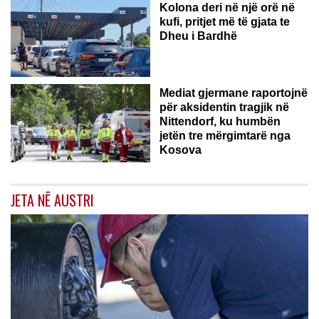
Kolona deri në një orë në
kufi, pritjet më të gjata te
Dheu i Bardhë
GJERMANI
Mediat gjermane raportojnë
për aksidentin tragjik në
Nittendorf, ku humbën
jetën tre mërgimtarë nga
Kosova
JETA NË AUSTRI