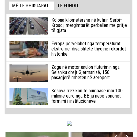
MË TË SHIKUARAT
TË FUNDIT
Kolona kilometërshe në kufirin Serbi–
Kroaci, mërgimtarët përballen me pritje
të gjata
Evropa përvëlohet nga temperaturat
ekstreme, disa shtete thyejnë rekordet
historike
Zogu në motor anulon fluturimin nga
Selaniku drejt Gjermanisë, 150
pasagjerë mbeten në aeroport
Kosova rrezikon të humbasë mbi 100
milionë euro nga BE-ja nëse vonohet
formimi i institucioneve