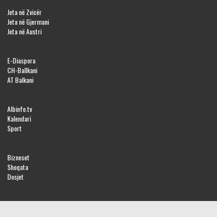
Jeta në Zvicër
Jeta në Gjermani
Jeta në Austri
E-Diaspora
CH-Ballkani
AT Balkani
Albinfo.tv
Kalendari
Sport
Bizneset
Shoqata
Dosjet