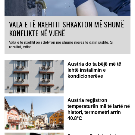
VALA E TË NXEHTIT SHKAKTON MË SHUMË
KONFLIKTE NË VJENË
Vala e të nxehtit po i detyron më shumë njerëz të dalin jashtë. Si
rezultat, edhe...
Austria do ta bëjë më të
lehtë instalimin e
kondicionerëve
Austria regjistron
temperaturën më të lartë në
histori, termometri arrin
40.8°C
AUSTRI