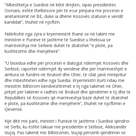
“Mbështetja e Suedisë në këtë drejtim, sipas presidentes
Osmani, është thelbësore për të ecur përpara me procesin e
anëtarësimit në BE, duke ia dhënë Kosovës statusin e vendit
kandidat”, thuhet në njoftim.
Ndërkohë nga zyra e kryeministrit thanë se në takim me
ministrin e Punëve të Jashtme të Suedisë u theksua se
marrëveshja me Serbinë duhet të zbatohet “e plotë, pa
kushtëzime dhe menjëherë”.
“U bisedua edhe për procesin e dialogut ndërmjet Kosovës dhe
Serbisë, raportet ndërmjet dy vendeve dhe për marrëveshjet e
arritura së fundmi në Bruksel dhe Ohër, të cilat janë mirëpritur
dhe mbështeten edhe nga Suedia. Kryeministri Kurti ndau me
ministrin Billstrom këndvështrimet e tij nga takimet në Ohër,
pritjet për takimin e radhës në Bruksel dhe qëndrimin e tij dhe të
Republikës së Kosovës që marrëveshja bazë duhet të zbatohet
e plotë, pa kushtëzime dhe menjëherë”, thuhet në njoftimin e
Qeverisë.
Një ditë më parë, ministri i Punëve të Jashtme i Suedisë qëndroi
në Serbi, ku është takuar me presidentin e Serbisë, Aleksandër
Vuçiq. Pas takimit me Billstromin, Vuçiqi përsëriti qëndrimin se