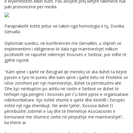
e kryeministrin Albin Kurti. Pas asnjërit prej këtyre takimeve nuk
pati prononcime për media.
Paraprakisht është pritur në takim nga homologia e tij, Donika
Gërvalla.
Diplomati suedez, në konferencën me Gërvallën, u shpreh se
implementimi i obligimeve të dala nga marrëveshjet ndikon
pozitivisht në raportet ndërmjet Kosovës e Serbisë, por edhe të
gjithë rajonit.
“Kam qenë i qartë në Beograd që mendoj se ata duhet ta bëjnë
pjesën e tyre të punës dhe kam qenë i qartë këtu në Prishtinë se
nëse zotoheni për një marrëveshje, duhet ta përmbushni atë.
Dhe kjo nënkupton po ashtu në rastin e Serbisë se duhet të
tërhiqet nga pengimi i Kosovës për t`u bërë pjesë e organizatave
ndërkombëtare. Kjo është shumë e qartë dhe Këshilli i Evropës
është një nga shembujt. Në anën tjetër, Kosova duhet t’i
përmbushë zotimet e saj dhe të themelojë Asociacionin e
komunave me shumicë serbe në përputhje me marrëveshjet”,
ka thënë ai.