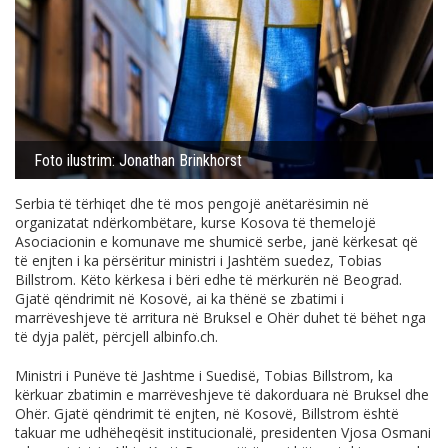
Foto ilustrim: Jonathan Brinkhorst
Serbia të tërhiqet dhe të mos pengojë anëtarësimin në
organizatat ndërkombëtare, kurse Kosova të themelojë
Asociacionin e komunave me shumicë serbe, janë kërkesat që
të enjten i ka përsëritur ministri i Jashtëm suedez, Tobias
Billstrom. Këto kërkesa i bëri edhe të mërkurën në Beograd.
Gjatë qëndrimit në Kosovë, ai ka thënë se zbatimi i
marrëveshjeve të arritura në Bruksel e Ohër duhet të bëhet nga
të dyja palët, përcjell
albinfo.ch
.
Ministri i Punëve të Jashtme i Suedisë, Tobias Billstrom, ka
kërkuar zbatimin e marrëveshjeve të dakorduara në Bruksel dhe
Ohër. Gjatë qëndrimit të enjten, në Kosovë, Billstrom është
takuar me udhëheqësit institucionalë, presidenten Vjosa Osmani