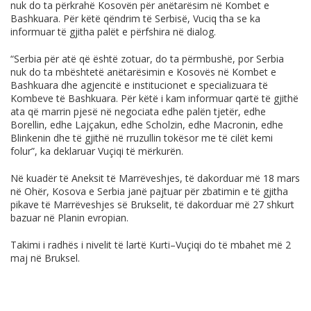
nuk do ta përkrahë Kosovën për anëtarësim në Kombet e
Bashkuara. Për këtë qëndrim të Serbisë, Vuciq tha se ka
informuar të gjitha palët e përfshira në dialog.
“Serbia për atë që është zotuar, do ta përmbushë, por Serbia
nuk do ta mbështetë anëtarësimin e Kosovës në Kombet e
Bashkuara dhe agjencitë e institucionet e specializuara të
Kombeve të Bashkuara. Për këtë i kam informuar qartë të gjithë
ata që marrin pjesë në negociata edhe palën tjetër, edhe
Borellin, edhe Lajçakun, edhe Scholzin, edhe Macronin, edhe
Blinkenin dhe të gjithë në rruzullin tokësor me të cilët kemi
folur”, ka deklaruar Vuçiqi të mërkurën.
Në kuadër të Aneksit të Marrëveshjes, të dakorduar më 18 mars
në Ohër, Kosova e Serbia janë pajtuar për zbatimin e të gjitha
pikave të Marrëveshjes së Brukselit, të dakorduar më 27 shkurt
bazuar në Planin evropian.
Takimi i radhës i nivelit të lartë Kurti–Vuçiqi do të mbahet më 2
maj në Bruksel.