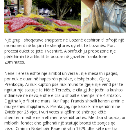
Një grup i shoqatave shqiptare në Lozanë dëshiron t’i ofrojë një
monument në kujtim të shenjtores qytetit të Lozanës. Por,
procesi duket të jetë i vështirë.
Albinfo.ch
ju propozonë një
përkthimin të artikullit të botuar në gazetën frankofone
20minutes.
Nënë Tereza është një simbol universal, një mesazh i paqes,
por nuk e duan në hapësirën publike, dëshpërohet Gjergj
Prenkoçaj. Ai nuk kupton pse nuk mund të gjejë një vend për të
ngritur një statujë të Nënë Terezës, e cila gjithë jetën ia kushtoi
indianëve në nevojë dhe e cila u shpall e shenjtë më 4 shtator.
E gjitha kjo filloi në mars. Kur Papa Francis shpalli kanonizimin e
murgeshës shqiptare, z. Prenkoçaj, një katolik me qëndrim në
Zvicër për 25 vjet, i vuri vetes si qëllim të shënojë këtë
shenjtërim edhe në rrethinën e vendit pritës. Me disa shoqata, ai
mblodhi fondet dhe gdhendi një statujë bronzi të zonjës që
gëzoi Çmimin Nobel për Paqe në vitin 1979, dhe këtë për t’ia