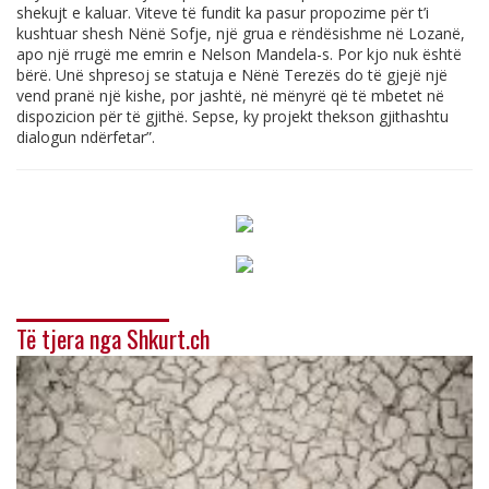
shekujt e kaluar. Viteve të fundit ka pasur propozime për t’i
kushtuar shesh Nënë Sofje, një grua e rëndësishme në Lozanë,
apo një rrugë me emrin e Nelson Mandela-s. Por kjo nuk është
bërë. Unë shpresoj se statuja e Nënë Terezës do të gjejë një
vend pranë një kishe, por jashtë, në mënyrë që të mbetet në
dispozicion për të gjithë. Sepse, ky projekt thekson gjithashtu
dialogun ndërfetar”.
Të tjera nga Shkurt.ch