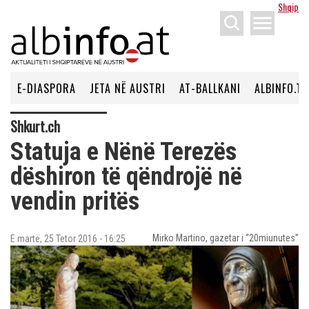
Shqip
menu
E-DIASPORA
JETA NË AUSTRI
AT-BALLKANI
ALBINFO.TV
Shkurt.ch
Statuja e Nënë Terezës
dëshiron të qëndrojë në
vendin pritës
Mirko Martino, gazetar i “20miunutes”
E martë, 25 Tetor 2016 - 16:25