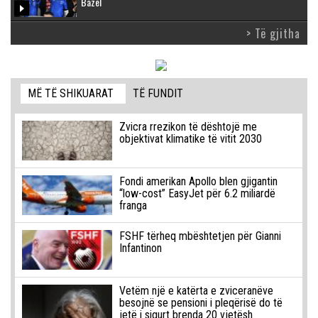
Bazel
> Të gjitha
MË TË SHIKUARAT
TË FUNDIT
Zvicra rrezikon të dështojë me
objektivat klimatike të vitit 2030
Fondi amerikan Apollo blen gjigantin
“low-cost” EasyJet për 6.2 miliardë
franga
FSHF tërheq mbështetjen për Gianni
Infantinon
Vetëm një e katërta e zviceranëve
besojnë se pensioni i pleqërisë do të
jetë i sigurt brenda 20 vjetësh