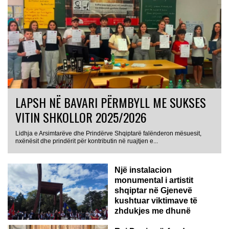
LAPSH NË BAVARI PËRMBYLL ME SUKSES
VITIN SHKOLLOR 2025/2026
Lidhja e Arsimtarëve dhe Prindërve Shqiptarë falënderon mësuesit,
nxënësit dhe prindërit për kontributin në ruajtjen e...
Një instalacion
monumental i artistit
shqiptar në Gjenevë
kushtuar viktimave të
zhdukjes me dhunë