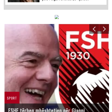
SPORT
FSHF tërheq mbështetjen për Gianni