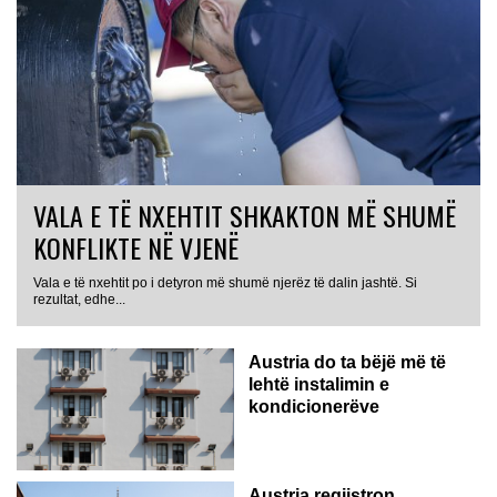
VALA E TË NXEHTIT SHKAKTON MË SHUMË
KONFLIKTE NË VJENË
Vala e të nxehtit po i detyron më shumë njerëz të dalin jashtë. Si
rezultat, edhe...
Austria do ta bëjë më të
lehtë instalimin e
kondicionerëve
Austria regjistron