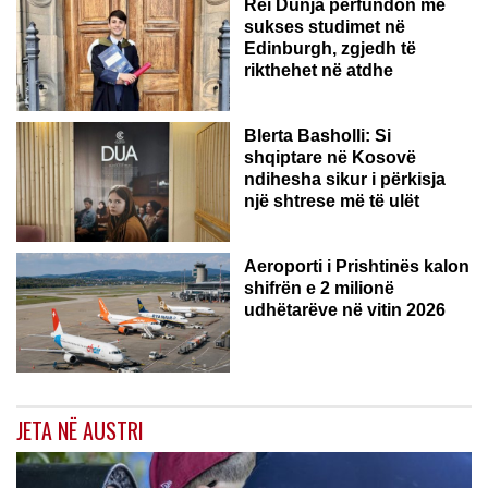
Rei Dunja përfundon me
sukses studimet në
Edinburgh, zgjedh të
rikthehet në atdhe
Blerta Basholli: Si
shqiptare në Kosovë
ndihesha sikur i përkisja
një shtrese më të ulët
Aeroporti i Prishtinës kalon
shifrën e 2 milionë
udhëtarëve në vitin 2026
JETA NË AUSTRI