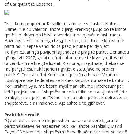
ofruar qytetit të Lozanës.
“Ne i kemi propozuar Këshillit të famullisë së kishës Notre-
Dame, rue du Valentin, thotë Gjergj Prenkoçaj. Ajo do të kishte
qenë e përkryer po të ishte vendosur në pjesën e jashtme të
Bazilikës: vend i parë nga të gjithë. Por, na u tha se kjo ishte e
pamundur, sepse vendi do të pësojë punë për dy vjet”.
Të frymëzuar nga pavijoni tajlandez në prag të parkut Denantou
që nga viti 2007, grupi u ofroi autoriteteve të kryeqytetit Vaud-it
ta vendosin në breg të liqenit. Komuna, megjithatë, theksoi se
“në përgjithësi, nuk lejohen ngritjet e statujave në pronën
publike”. Dhe, ajo ftoi Komisionin për t’iu adresuar Vikariatit
Episkopale ose Federatës së Kishës katolike romake të kantonit.
Por Ibrahim Syla, me besim mysliman, shumë i interesuar për
këtë projekt, thotë i shqetësuar se ka frikë se statuja do të jetë
e mbyllur në një kishë. “Nënë Tereza nuk u përket katolikëve, as
shqiptarëve, e as indianeve. Ajo është e të gjithëve”.
Praktikë e rrallë
“Qyteti është shumë i kujdesshëm para se të vërë figura të
personaliteteve në hapësirën publike”, thotë bashkiaku David
Payot. “Ne kemi një shqetësim të madh për neutralitet se sa në