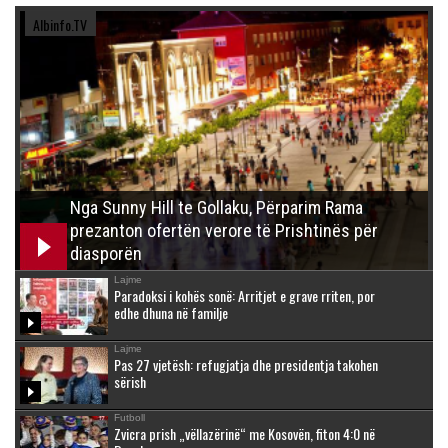
Albinfo.TV
Nga Sunny Hill te Gollaku, Përparim Rama
prezanton ofertën verore të Prishtinës për
diasporën
Lajme
Paradoksi i kohës sonë: Arritjet e grave rriten, por
edhe dhuna në familje
Lajme
Pas 27 vjetësh: refugjatja dhe presidentja takohen
sërish
Futboll
Zvicra prish „vëllazërinë“ me Kosovën, fiton 4:0 në