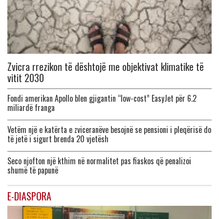
Zvicra rrezikon të dështojë me objektivat klimatike të
vitit 2030
Fondi amerikan Apollo blen gjigantin “low-cost” EasyJet për 6.2
miliardë franga
Vetëm një e katërta e zviceranëve besojnë se pensioni i pleqërisë do
të jetë i sigurt brenda 20 vjetësh
Seco njofton një kthim në normalitet pas fiaskos që penalizoi
shumë të papunë
E-DIASPORA