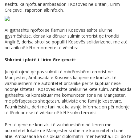
Kështu ka njoftuar ambasadori i Kosovës në Britani, Lirim
Greiçevci, raporton
albinfo.ch
.
Ai gjithashtu njoftoi se flamuri i Kosovës është ulur në
gjysmështizë, derisa ka dënuar sulmin terrorist që tronditi
Anglinë, derisa shtoi se populli i Kosovës solidarizohet me atë
britanik në këto momente të vështira.
Shkrimi i plotë i Lirim Greiçevcit:
Ju njoftojmë që pas sulmit të mbrëmshëm terrorist në
Mançester, Ambasada e Kosovës ka qenë në kontakt të
vazhdueshëm me autoritetet britanike për të kuptuar nëse
ndonjë shtetas i Kosovës është prekur në këtë sulm. Ambasada
gjithashtu ka kontaktuar me komunitetin tonë në Mançester,
me përfaqësues shoqatash, aktivistë dhe familje kosovare.
Fatmirësisht, deri më tani nuk ka asnjë informacion për ndonjë
të lënduar ose të vdekur në këtë sulm terrorist.
Për të qenë në kontakt të vazhdueshëm në terren me
autoritetet lokale në Mançester si dhe me komunitetin tonë
atje, Ambasada ka dislokuar diplomatin Imer Berisha, i cili do të