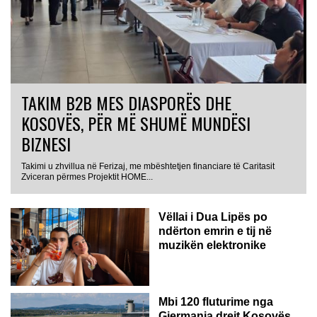
TAKIM B2B MES DIASPORËS DHE
KOSOVËS, PËR MË SHUMË MUNDËSI
BIZNESI
Takimi u zhvillua në Ferizaj, me mbështetjen financiare të Caritasit
Zviceran përmes Projektit HOME...
Vëllai i Dua Lipës po
ndërton emrin e tij në
muzikën elektronike
GJERMANI
Mbi 120 fluturime nga
Gjermania drejt Kosovës