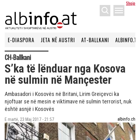
Shqip
menu
E-DIASPORA
JETA NË AUSTRI
AT-BALLKANI
ALBINFO.TV
CH-Ballkani
S’ka të lënduar nga Kosova
në sulmin në Mançester
Ambasadori i Kosovës në Britani, Lirim Greiçevci ka
njoftuar se në mesin e viktimave në sulmin terrorist, nuk
është asnjë i Kosovës
albinfo.ch
E martë, 23 Maj 2017 - 21:57