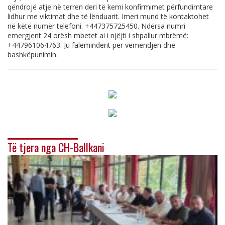
qëndrojë atje në terren deri të kemi konfirmimet përfundimtare
lidhur me viktimat dhe të lënduarit. Imeri mund të kontaktohet
në këtë numër telefoni: +447375725450. Ndërsa numri
emergjent 24 orësh mbetet ai i njëjti i shpallur mbrëmë:
+447961064763. Ju faleminderit për vëmendjen dhe
bashkëpunimin.
Të tjera nga CH-Ballkani