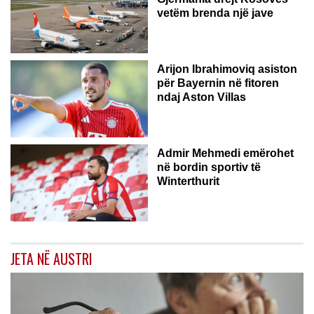
vetëm brenda një jave
Arijon Ibrahimoviq asiston
për Bayernin në fitoren
ndaj Aston Villas
ZVICËR
Admir Mehmedi emërohet
në bordin sportiv të
Winterthurit
JETA NË AUSTRI