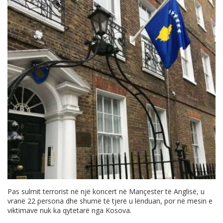
Pas sulmit terrorist në një koncert në Mançester të Anglisë, u
vranë 22 persona dhe shumë të tjerë u lënduan, por në mesin e
viktimave nuk ka qytetarë nga Kosova.