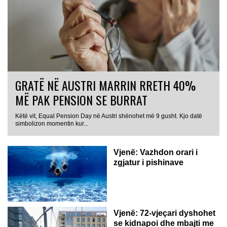
GRATË NË AUSTRI MARRIN RRETH 40%
MË PAK PENSION SE BURRAT
Këtë vit, Equal Pension Day në Austri shënohet më 9 gusht. Kjo datë
simbolizon momentin kur...
Vjenë: Vazhdon orari i
zgjatur i pishinave
Vjenë: 72-vjeçari dyshohet
se kidnapoi dhe mbajti me