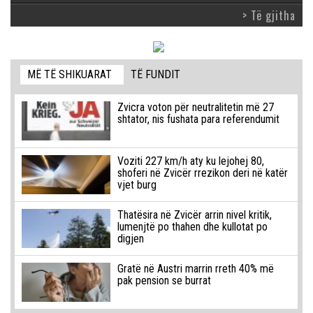
> Të gjitha
MË TË SHIKUARAT
TË FUNDIT
Zvicra voton për neutralitetin më 27
shtator, nis fushata para referendumit
Voziti 227 km/h aty ku lejohej 80,
shoferi në Zvicër rrezikon deri në katër
vjet burg
Thatësira në Zvicër arrin nivel kritik,
lumenjtë po thahen dhe kullotat po
digjen
Gratë në Austri marrin rreth 40% më
pak pension se burrat