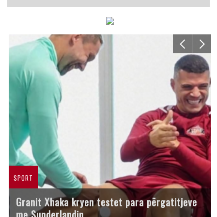
SPORT
Granit Xhaka kryen testet para përgatitjeve
me Sunderlandin