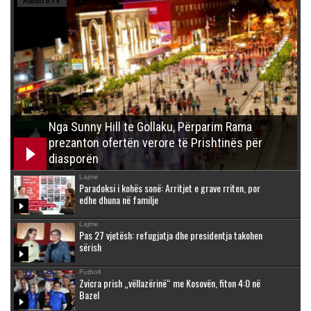
Nga Sunny Hill te Gollaku, Përparim Rama
prezanton ofertën verore të Prishtinës për
diasporën
Lajme
Paradoksi i kohës sonë: Arritjet e grave rriten, por
edhe dhuna në familje
Lajme
Pas 27 vjetësh: refugjatja dhe presidentja takohen
sërish
Futboll
Zvicra prish „vëllazërinë“ me Kosovën, fiton 4:0 në
Bazel