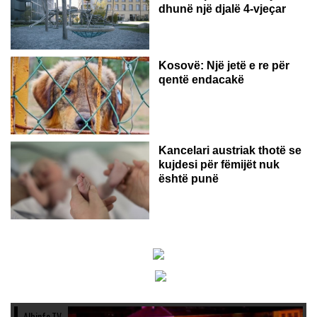
dhunë një djalë 4-vjeçar
Kosovë: Një jetë e re për
qentë endacakë
Kancelari austriak thotë se
kujdesi për fëmijët nuk
është punë
Albinfo.TV