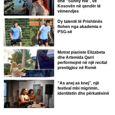
dhe “Sunny Hill”, vë
Kosovën në qendër të
vëmendjes
Dy talentë të Prishtinës
ftohen nga akademia e
PSG-së
ROMË
Motrat pianiste Elizabeta
dhe Artemida Qarri
performojnë në një recital
prestigjioz në Romë
“As anej as knej”, një
festival mbi migrimin,
identitetin dhe përkatësinë