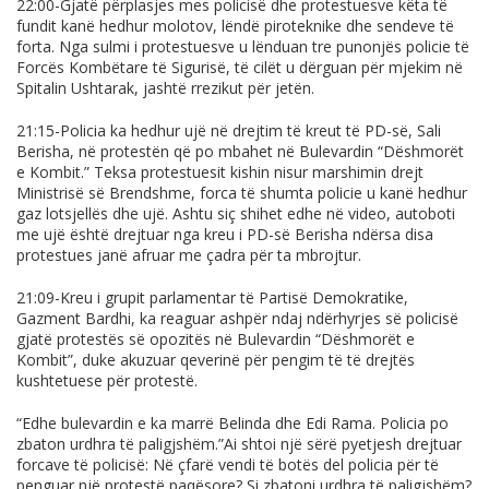
22:00-Gjatë përplasjes mes policisë dhe protestuesve këta të
fundit kanë hedhur molotov, lëndë piroteknike dhe sendeve të
forta. Nga sulmi i protestuesve u lënduan tre punonjës policie të
Forcës Kombëtare të Sigurisë, të cilët u dërguan për mjekim në
Spitalin Ushtarak, jashtë rrezikut për jetën.
21:15-Policia ka hedhur ujë në drejtim të kreut të PD-së, Sali
Berisha, në protestën që po mbahet në Bulevardin “Dëshmorët
e Kombit.” Teksa protestuesit kishin nisur marshimin drejt
Ministrisë së Brendshme, forca të shumta policie u kanë hedhur
gaz lotsjellës dhe ujë. Ashtu siç shihet edhe në video, autoboti
me ujë është drejtuar nga kreu i PD-së Berisha ndërsa disa
protestues janë afruar me çadra për ta mbrojtur.
21:09-Kreu i grupit parlamentar të Partisë Demokratike,
Gazment Bardhi, ka reaguar ashpër ndaj ndërhyrjes së policisë
gjatë protestës së opozitës në Bulevardin “Dëshmorët e
Kombit”, duke akuzuar qeverinë për pengim të të drejtës
kushtetuese për protestë.
“Edhe bulevardin e ka marrë Belinda dhe Edi Rama. Policia po
zbaton urdhra të paligjshëm.”Ai shtoi një sërë pyetjesh drejtuar
forcave të policisë: Në çfarë vendi të botës del policia për të
penguar një protestë paqësore? Si zbatoni urdhra të paligjshëm?