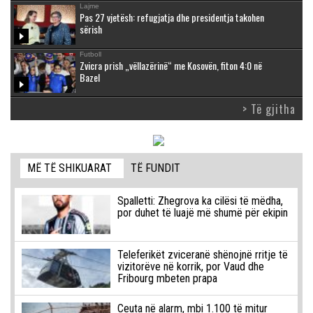
Lajme
Pas 27 vjetësh: refugjatja dhe presidentja takohen
sërish
Futboll
Zvicra prish „vëllazërinë“ me Kosovën, fiton 4:0 në
Bazel
> Të gjitha
MË TË SHIKUARAT
TË FUNDIT
Spalletti: Zhegrova ka cilësi të mëdha,
por duhet të luajë më shumë për ekipin
Teleferikët zviceranë shënojnë rritje të
vizitorëve në korrik, por Vaud dhe
Fribourg mbeten prapa
Ceuta në alarm, mbi 1.100 të mitur