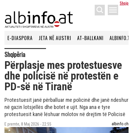
Shqip
menu
E-DIASPORA
JETA NË AUSTRI
AT-BALLKANI
ALBINFO.TV
Shqipëria
Përplasje mes protestuesve
dhe policisë në protestën e
PD-së në Tiranë
Protestuesit janë përballuar me policinë dhe janë ndeshur
në gazin lotsjellës dhe botet e ujit. Nga ana e tyre
protestuesit kanë lëshuar molotov në drejtim të Policisë
albinfo.ch
E premte, 8 Maj 2026 - 22:55