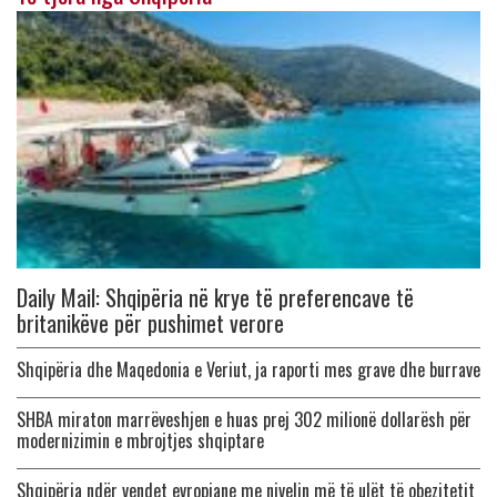
Daily Mail: Shqipëria në krye të preferencave të
britanikëve për pushimet verore
Shqipëria dhe Maqedonia e Veriut, ja raporti mes grave dhe burrave
SHBA miraton marrëveshjen e huas prej 302 milionë dollarësh për
modernizimin e mbrojtjes shqiptare
Shqipëria ndër vendet evropiane me nivelin më të ulët të obezitetit