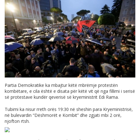
Partia Demokratike ka mbajtur këtë mbrëmje protestën
kombëtare, e cila është e disata për këtë vit që nga fillimi i serisë
së protestave kundër qeverisë së kryeministrit Edi Rama.
Tubimi ka nisur rreth orës 19:30 në sheshin para Kryeministrisë,
në bulevardin “Dëshmorët e Kombit” dhe zgjati mbi 2 orë,
njofton rtsh.