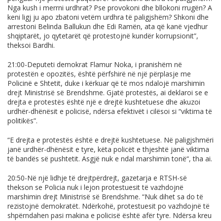
Nga kush i merrni urdhrat? Pse provokoni dhe bllokoni rrugën? A
keni ligj ju apo zbatoni vetëm urdhra të paligjshëm? Shkoni dhe
arrestoni Belinda Ballukun dhe Edi Ramën, ata që kanë vjedhur
shqiptarët, jo qytetarët që protestojnë kundër korrupsionit”,
theksoi Bardhi.
21:00-Deputeti demokrat Flamur Noka, i pranishëm në
protestën e opozitës, është përfshirë në një përplasje me
Policinë e Shtetit, duke i kërkuar që të mos ndalojë marshimin
drejt Ministrisë së Brendshme. Gjatë protestës, ai deklaroi se e
drejta e protestës është një e drejtë kushtetuese dhe akuzoi
urdhër-dhënësit e policisë, ndërsa efektivët i cilësoi si “viktima të
politikës”.
“E drejta e protestës është e drejtë kushtetuese. Në paligjshmëri
janë urdhër-dhënësit e tyre, këta policët e thjeshtë janë viktima
të bandës së pushtetit. Asgjë nuk e ndal marshimin tonë“, tha ai.
20:50-Në një lidhje të drejtpërdrejt, gazetarja e RTSH-së
thekson se Policia nuk i lejon protestuesit të vazhdojnë
marshimin drejt Ministrisë së Brendshme. “Nuk dihet sa do të
rezistojnë demokratët. Ndërkohë, protestuesit po vazhdojnë të
shpërndahen pasi makina e policisë është afër tyre. Ndërsa kreu