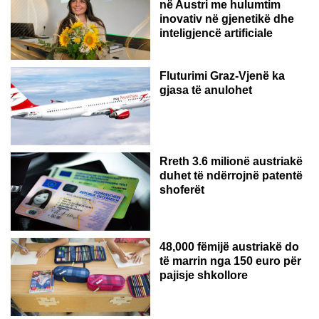
në Austri me hulumtim
inovativ në gjenetikë dhe
inteligjencë artificiale
Fluturimi Graz-Vjenë ka
gjasa të anulohet
Rreth 3.6 milionë austriakë
duhet të ndërrojnë patentë
shoferët
48,000 fëmijë austriakë do
të marrin nga 150 euro për
pajisje shkollore