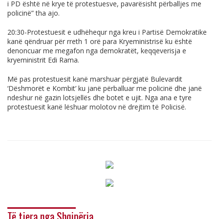
i PD është në krye të protestuesve, pavarësisht përballjes me
policinë” tha ajo.
20:30-Protestuesit e udhëhequr nga kreu i Partisë Demokratike
kanë qëndruar për rreth 1 orë para Kryeministrisë ku është
denoncuar me megafon nga demokratët, keqqeverisja e
kryeministrit Edi Rama.
Më pas protestuesit kanë marshuar përgjatë Bulevardit
‘Dëshmorët e Kombit’ ku janë përballuar me policinë dhe janë
ndeshur në gazin lotsjellës dhe botet e ujit. Nga ana e tyre
protestuesit kanë lëshuar molotov në drejtim të Policisë.
Të tjera nga Shqipëria