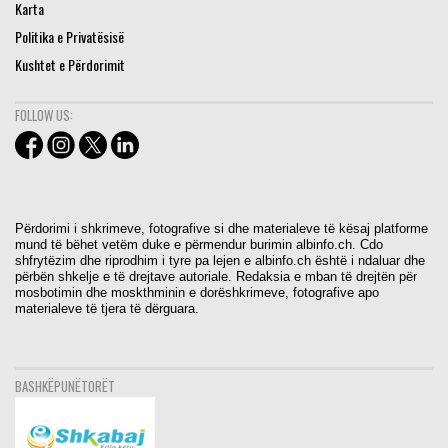
Karta
Politika e Privatësisë
Kushtet e Përdorimit
FOLLOW US:
Përdorimi i shkrimeve, fotografive si dhe materialeve të kësaj platforme
mund të bëhet vetëm duke e përmendur burimin albinfo.ch. Cdo
shfrytëzim dhe riprodhim i tyre pa lejen e albinfo.ch është i ndaluar dhe
përbën shkelje e të drejtave autoriale. Redaksia e mban të drejtën për
mosbotimin dhe moskthminin e dorëshkrimeve, fotografive apo
materialeve të tjera të dërguara.
BASHKËPUNËTORËT