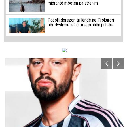
migrantë mbeten pa strehim
Pacolli dorëzon tri lëndë në Prokurori
për dyshime lidhur me pronën publike