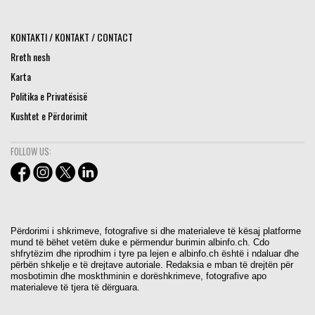
KONTAKTI / KONTAKT / CONTACT
Rreth nesh
Karta
Politika e Privatësisë
Kushtet e Përdorimit
FOLLOW US:
Përdorimi i shkrimeve, fotografive si dhe materialeve të kësaj platforme
mund të bëhet vetëm duke e përmendur burimin albinfo.ch. Cdo
shfrytëzim dhe riprodhim i tyre pa lejen e albinfo.ch është i ndaluar dhe
përbën shkelje e të drejtave autoriale. Redaksia e mban të drejtën për
mosbotimin dhe moskthminin e dorëshkrimeve, fotografive apo
materialeve të tjera të dërguara.