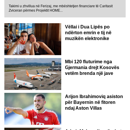
Takimi u zhvillua në Ferizaj, me mbështetjen financiare të Caritasit
Zviceran përmes Projektit HOME...
Vëllai i Dua Lipës po
ndërton emrin e tij në
muzikën elektronike
GJERMANI
Mbi 120 fluturime nga
Gjermania drejt Kosovës
vetëm brenda një jave
Arijon Ibrahimoviq asiston
për Bayernin në fitoren
ndaj Aston Villas
ZVICËR