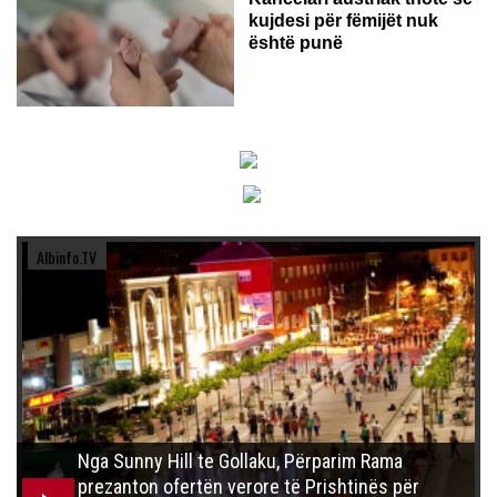
kujdesi për fëmijët nuk
është punë
Albinfo.TV
Nga Sunny Hill te Gollaku, Përparim Rama
prezanton ofertën verore të Prishtinës për