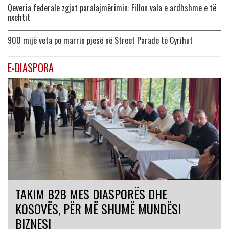
Qeveria federale zgjat paralajmërimin: Fillon vala e ardhshme e të
nxehtit
900 mijë veta po marrin pjesë në Street Parade të Cyrihut
E-DIASPORA
TAKIM B2B MES DIASPORËS DHE
KOSOVËS, PËR MË SHUMË MUNDËSI
BIZNESI