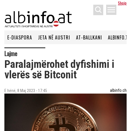
Shqip
menu
E-DIASPORA
JETA NË AUSTRI
AT-BALLKANI
ALBINFO.TV
Lajme
Paralajmërohet dyfishimi i
vlerës së Bitconit
albinfo.ch
E hënë, 8 Maj 2023 - 17:45