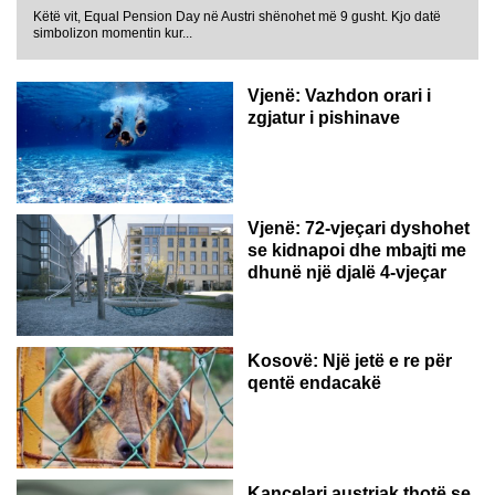
Këtë vit, Equal Pension Day në Austri shënohet më 9 gusht. Kjo datë
simbolizon momentin kur...
Vjenë: Vazhdon orari i
zgjatur i pishinave
Vjenë: 72-vjeçari dyshohet
se kidnapoi dhe mbajti me
dhunë një djalë 4-vjeçar
Kosovë: Një jetë e re për
qentë endacakë
Kancelari austriak thotë se