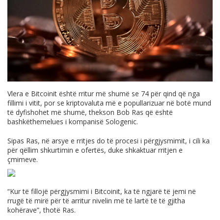
Vlera e Bitcoinit është rritur më shumë se 74 për qind që nga
fillimi i vitit, por se kriptovaluta më e popullarizuar në botë mund
të dyfishohet më shumë, thekson Bob Ras që është
bashkëthemelues i kompanisë Sologenic.
Sipas Ras, në arsye e rritjes do të procesi i përgjysmimit, i cili ka
për qëllim shkurtimin e ofertës, duke shkaktuar rritjen e
çmimeve.
“Kur të fillojë përgjysmimi i Bitcoinit, ka të ngjarë të jemi në
rrugë të mirë për të arritur nivelin më të lartë të të gjitha
kohërave”, thotë Ras.