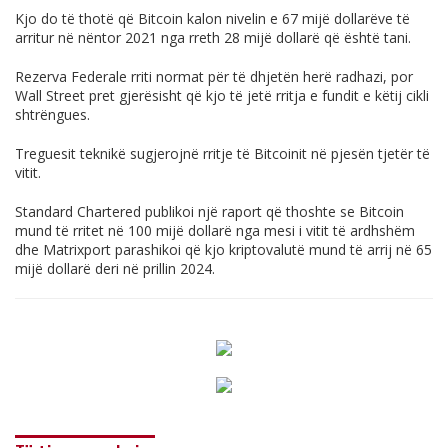
Kjo do të thotë që Bitcoin kalon nivelin e 67 mijë dollarëve të
arritur në nëntor 2021 nga rreth 28 mijë dollarë që është tani.
Rezerva Federale rriti normat për të dhjetën herë radhazi, por
Wall Street pret gjerësisht që kjo të jetë rritja e fundit e këtij cikli
shtrëngues.
Treguesit teknikë sugjerojnë rritje të Bitcoinit në pjesën tjetër të
vitit.
Standard Chartered publikoi një raport që thoshte se Bitcoin
mund të rritet në 100 mijë dollarë nga mesi i vitit të ardhshëm
dhe Matrixport parashikoi që kjo kriptovalutë mund të arrij në 65
mijë dollarë deri në prillin 2024.