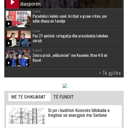
diasporën
Lajme
Paradoksi i kohës sonë: Arritjet e grave rriten, por
edhe dhuna në familje
Lajme
Pas 27 vjetësh: refugjatja dhe presidentja takohen
sërish
Futboll
Zvicra prish „vëllazërinë“ me Kosovën, fiton 4:0 në
Bazel
> Të gjitha
MË TË SHIKUARAT
TË FUNDIT
Si po i kushton Kosovës bllokada e
tregtisë së energjisë me Serbinë