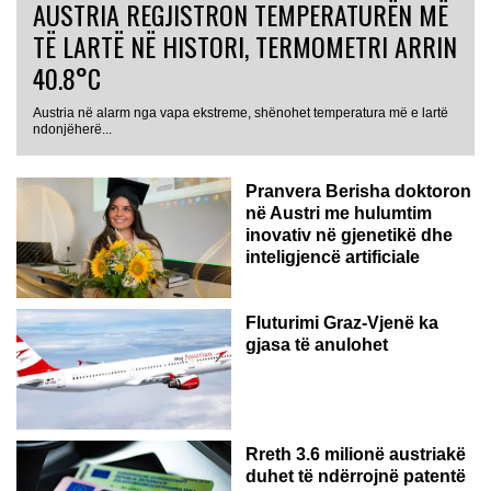
AUSTRIA REGJISTRON TEMPERATURËN MË
TË LARTË NË HISTORI, TERMOMETRI ARRIN
40.8°C
Austria në alarm nga vapa ekstreme, shënohet temperatura më e lartë
AUSTRI
ndonjëherë...
Pranvera Berisha doktoron
në Austri me hulumtim
inovativ në gjenetikë dhe
inteligjencë artificiale
Fluturimi Graz-Vjenë ka
gjasa të anulohet
Rreth 3.6 milionë austriakë
duhet të ndërrojnë patentë