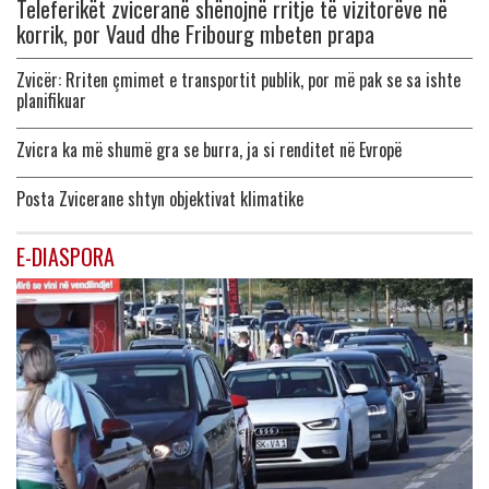
Teleferikët zviceranë shënojnë rritje të vizitorëve në
korrik, por Vaud dhe Fribourg mbeten prapa
Zvicër: Rriten çmimet e transportit publik, por më pak se sa ishte
planifikuar
Zvicra ka më shumë gra se burra, ja si renditet në Evropë
Posta Zvicerane shtyn objektivat klimatike
E-DIASPORA