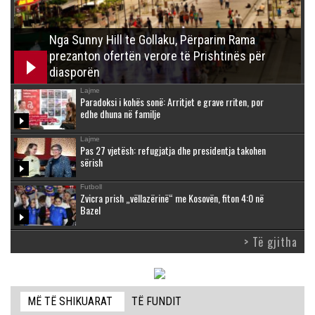
Nga Sunny Hill te Gollaku, Përparim Rama
prezanton ofertën verore të Prishtinës për
diasporën
Lajme
Paradoksi i kohës sonë: Arritjet e grave rriten, por
edhe dhuna në familje
Lajme
Pas 27 vjetësh: refugjatja dhe presidentja takohen
sërish
Futboll
Zvicra prish „vëllazërinë“ me Kosovën, fiton 4:0 në
Bazel
> Të gjitha
MË TË SHIKUARAT
TË FUNDIT