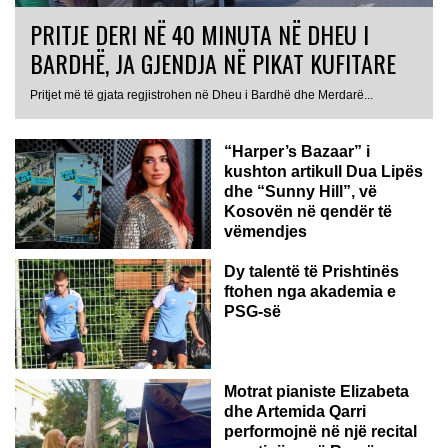
PRITJE DERI NË 40 MINUTA NË DHEU I
BARDHË, JA GJENDJA NË PIKAT KUFITARE
Pritjet më të gjata regjistrohen në Dheu i Bardhë dhe Merdarë...
“Harper’s Bazaar” i
kushton artikull Dua Lipës
dhe “Sunny Hill”, vë
Kosovën në qendër të
vëmendjes
Dy talentë të Prishtinës
ftohen nga akademia e
PSG-së
ROMË
Motrat pianiste Elizabeta
dhe Artemida Qarri
performojnë në një recital