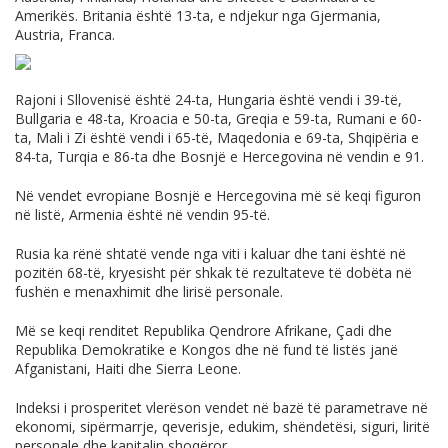
Amerikës. Britania është 13-ta, e ndjekur nga Gjermania,
Austria, Franca.
Rajoni i Sllovenisë është 24-ta, Hungaria është vendi i 39-të,
Bullgaria e 48-ta, Kroacia e 50-ta, Greqia e 59-ta, Rumani e 60-
ta, Mali i Zi është vendi i 65-të, Maqedonia e 69-ta, Shqipëria e
84-ta, Turqia e 86-ta dhe Bosnjë e Hercegovina në vendin e 91.
Në vendet evropiane Bosnjë e Hercegovina më së keqi figuron
në listë, Armenia është në vendin 95-të.
Rusia ka rënë shtatë vende nga viti i kaluar dhe tani është në
pozitën 68-të, kryesisht për shkak të rezultateve të dobëta në
fushën e menaxhimit dhe lirisë personale.
Më se keqi renditet Republika Qendrore Afrikane, Çadi dhe
Republika Demokratike e Kongos dhe në fund të listës janë
Afganistani, Haiti dhe Sierra Leone.
Indeksi i prosperitet vlerëson vendet në bazë të parametrave në
ekonomi, sipërmarrje, qeverisje, edukim, shëndetësi, siguri, liritë
personale dhe kapitalin shoqëror.