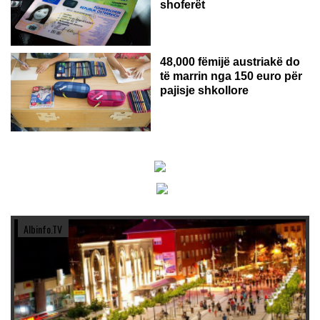
shoferët
48,000 fëmijë austriakë do
të marrin nga 150 euro për
pajisje shkollore
Albinfo.TV