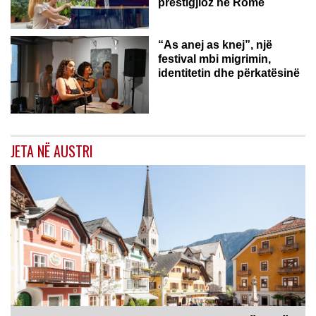
prestigjioz në Romë
“As anej as knej”, një
festival mbi migrimin,
identitetin dhe përkatësinë
JETA NË AUSTRI