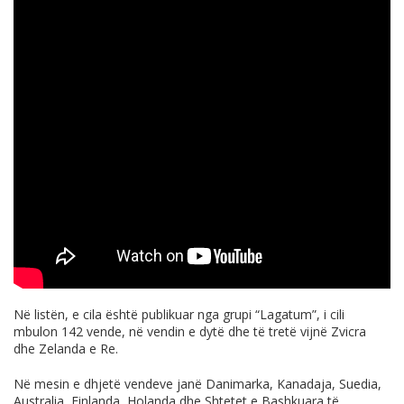
Në listën, e cila është publikuar nga grupi “Lagatum”, i cili
mbulon 142 vende, në vendin e dytë dhe të tretë vijnë Zvicra
dhe Zelanda e Re.
Në mesin e dhjetë vendeve janë Danimarka, Kanadaja, Suedia,
Australia, Finlanda, Holanda dhe Shtetet e Bashkuara të