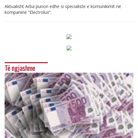
Aktualisht
Arba punon edhe
si
specialiste
e
komunikimit
në
kompaninë
“Electrolux”.
Të ngjashme