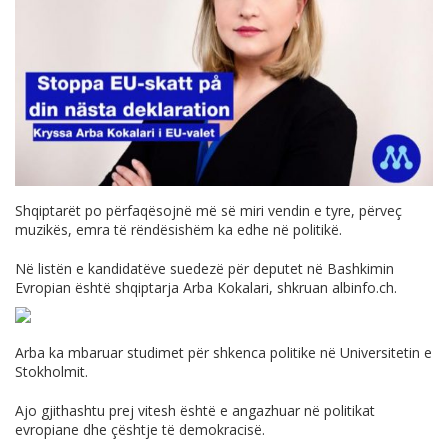
Shqiptar
ë
t po p
ë
rfaq
ë
sojnë m
ë
s
ë
miri
vendin
e tyre
, p
ë
rveç
muzik
ë
s,
emra
t
ë
r
ë
nd
ë
sish
ë
m ka
edhe
n
ë
politik
ë
.
Në
listën
e
kandidatëve
suedezë
për
deputet
në
Bashkimin
Evropian
është
shqiptarja
Arba
Kokalari
,
shkruan
albinfo.ch
.
Arba ka
mbaruar
studimet
për
shkenca
politike
në
Universitetin
e
Stokholmit
.
Ajo
gjithashtu
prej
vitesh
është
e
angazhuar
në
politikat
evropiane
dhe
çështje
të
demokracisë
.