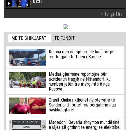
Bazel
> Të gjitha
MË TË SHIKUARAT
TË FUNDIT
Kolona deri në një orë në kufi, pritjet
më të gjata te Dheu i Bardhë
Mediat gjermane raportojnë për
aksidentin tragjik në Nittendorf, ku
humbën jetën tre mërgimtarë nga
Kosova
Granit Xhaka rikthehet në stërvitje te
Sunderlandi, pritet me përqafime nga
bashkëlojtarët
Maqedoni: Qeveria shqyrton mundësinë
e uljes së çmimit të energjisë elektrike