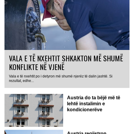
VALA E TË NXEHTIT SHKAKTON MË SHUMË
KONFLIKTE NË VJENË
Vala e të nxehtit po i detyron më shumë njerëz të dalin jashtë. Si
rezultat, edhe...
Austria do ta bëjë më të
lehtë instalimin e
kondicionerëve
Austria regjistron