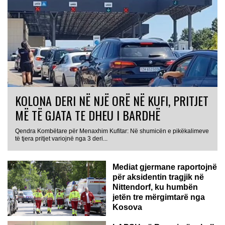
KOLONA DERI NË NJË ORË NË KUFI, PRITJET
MË TË GJATA TE DHEU I BARDHË
Qendra Kombëtare për Menaxhim Kufitar: Në shumicën e pikëkalimeve
GJERMANI
të tjera pritjet variojnë nga 3 deri...
Mediat gjermane raportojnë
për aksidentin tragjik në
Nittendorf, ku humbën
jetën tre mërgimtarë nga
Kosova