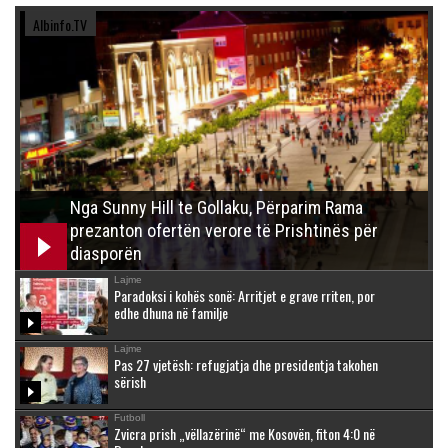
Albinfo.TV
Nga Sunny Hill te Gollaku, Përparim Rama
prezanton ofertën verore të Prishtinës për
diasporën
Lajme
Paradoksi i kohës sonë: Arritjet e grave rriten, por
edhe dhuna në familje
Lajme
Pas 27 vjetësh: refugjatja dhe presidentja takohen
sërish
Futboll
Zvicra prish „vëllazërinë“ me Kosovën, fiton 4:0 në