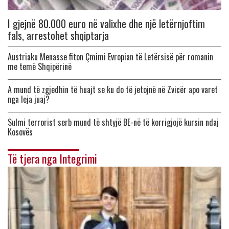
I gjejnë 80.000 euro në valixhe dhe një letërnjoftim
fals, arrestohet shqiptarja
Austriaku Menasse fiton Çmimi Evropian të Letërsisë për romanin
me temë Shqipërinë
A mund të zgjedhin të huajt se ku do të jetojnë në Zvicër apo varet
nga leja juaj?
Sulmi terrorist serb mund të shtyjë BE-në të korrigjojë kursin ndaj
Kosovës
Të tjera nga Integrimi