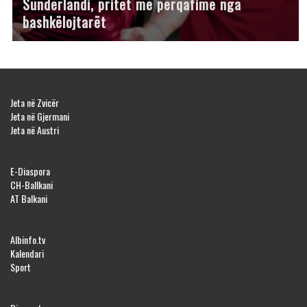
Sunderlandi, pritet me përqafime nga
bashkëlojtarët
Jeta në Zvicër
Jeta në Gjermani
Jeta në Austri
E-Diaspora
CH-Ballkani
AT Balkani
Albinfo.tv
Kalendari
Sport