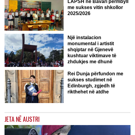
LAPSH në Bavari përmbyll
me sukses vitin shkollor
2025/2026
Një instalacion
monumental i artistit
shqiptar në Gjenevë
kushtuar viktimave të
zhdukjes me dhunë
Rei Dunja përfundon me
sukses studimet në
Edinburgh, zgjedh të
rikthehet në atdhe
JETA NË AUSTRI