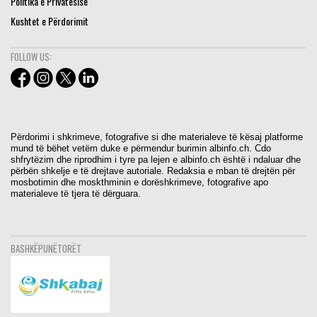
Politika e Privatësisë
Kushtet e Përdorimit
FOLLOW US:
Përdorimi i shkrimeve, fotografive si dhe materialeve të kësaj platforme
mund të bëhet vetëm duke e përmendur burimin albinfo.ch. Cdo
shfrytëzim dhe riprodhim i tyre pa lejen e albinfo.ch është i ndaluar dhe
përbën shkelje e të drejtave autoriale. Redaksia e mban të drejtën për
mosbotimin dhe moskthminin e dorëshkrimeve, fotografive apo
materialeve të tjera të dërguara.
BASHKËPUNËTORËT