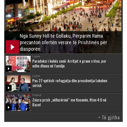
Nga Sunny Hill te Gollaku, Përparim Rama
prezanton ofertën verore të Prishtinës për
diasporën
Lajme
Paradoksi i kohës sonë: Arritjet e grave rriten, por
edhe dhuna në familje
Lajme
Pas 27 vjetësh: refugjatja dhe presidentja takohen
sërish
Futboll
Zvicra prish „vëllazërinë“ me Kosovën, fiton 4:0 në
Bazel
> Të gjitha