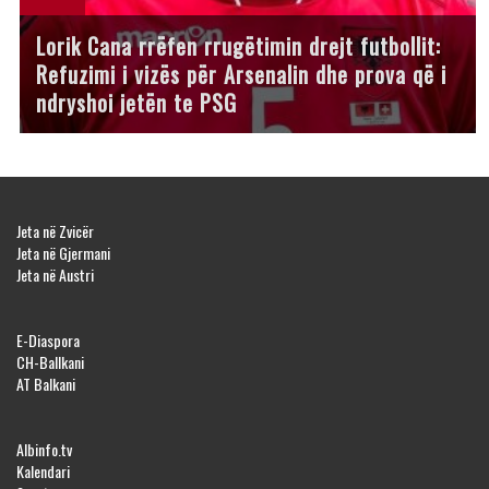
Lorik Cana rrëfen rrugëtimin drejt futbollit:
Refuzimi i vizës për Arsenalin dhe prova që i
ndryshoi jetën te PSG
Jeta në Zvicër
Jeta në Gjermani
Jeta në Austri
E-Diaspora
CH-Ballkani
AT Balkani
Albinfo.tv
Kalendari