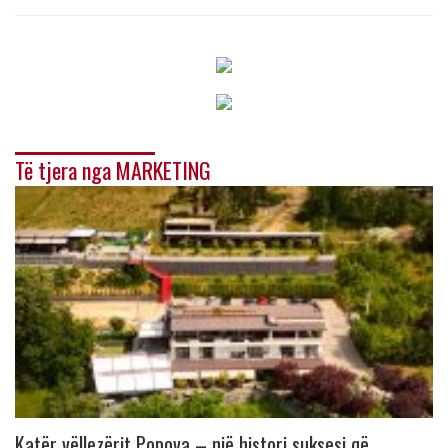
Të tjera nga MARKETING
Katër vëllezërit Popova – një histori suksesi që