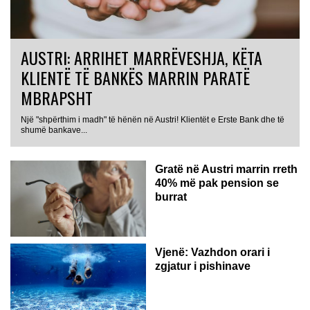
AUSTRI: ARRIHET MARRËVESHJA, KËTA
KLIENTË TË BANKËS MARRIN PARATË
MBRAPSHT
Një "shpërthim i madh" të hënën në Austri! Klientët e Erste Bank dhe të
shumë bankave...
Gratë në Austri marrin rreth
40% më pak pension se
burrat
Vjenë: Vazhdon orari i
zgjatur i pishinave