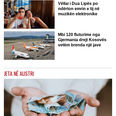
Vëllai i Dua Lipës po
ndërton emrin e tij në
muzikën elektronike
GJERMANI
Mbi 120 fluturime nga
Gjermania drejt Kosovës
vetëm brenda një jave
JETA NË AUSTRI