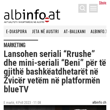
Shqip
menu
E-DIASPORA
JETA NË AUSTRI
AT-BALLKANI
ALBINFO.TV
MARKETING
Lansohen seriali “Rrushe”
dhe mini-seriali “Beni” për të
gjithë bashkëatdhetarët në
Zvicër vetëm në platformën
blueTV
albinfo.ch
E martë, 4 Prill 2023 - 11:08