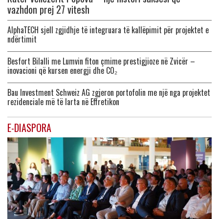
vazhdon prej 27 vitesh
AlphaTECH sjell zgjidhje të integruara të kallëpimit për projektet e
ndërtimit
Besfort Bilalli me Lumvin fiton çmime prestigjioze në Zvicër –
inovacioni që kursen energji dhe CO₂
Bau Investment Schweiz AG zgjeron portofolin me një nga projektet
rezidenciale më të larta në Effretikon
E-DIASPORA