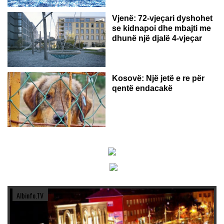
Vjenë: 72-vjeçari dyshohet
se kidnapoi dhe mbajti me
dhunë një djalë 4-vjeçar
Kosovë: Një jetë e re për
qentë endacakë
Albinfo.TV