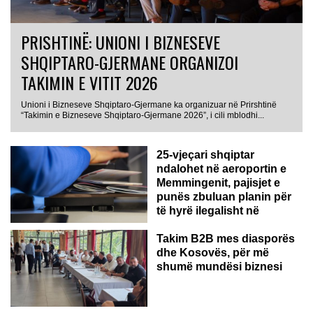
PRISHTINË: UNIONI I BIZNESEVE
SHQIPTARO-GJERMANE ORGANIZOI
TAKIMIN E VITIT 2026
Unioni i Bizneseve Shqiptaro-Gjermane ka organizuar në Prirshtinë
“Takimin e Bizneseve Shqiptaro-Gjermane 2026”, i cili mblodhi...
25-vjeçari shqiptar
ndalohet në aeroportin e
Memmingenit, pajisjet e
punës zbuluan planin për
të hyrë ilegalisht në
Gjermani
Takim B2B mes diasporës
dhe Kosovës, për më
shumë mundësi biznesi