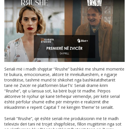
Seriali më i madh shqiptar “Rrushe” bashkë me shumë momente
të bukura, emocionuese, aktorë të mrekullueshëm, e ngjarje
tronditëse, tashmë mund të shikohet nga bashkëatdhetarët
tanë në Zvicër në platformën blueTV. Seriali dramë-krim
“Rrushe”, që u lansua sot, ka bërë bujë të madhe. Përpos
aktorëve të njohur që kanë tërhequr vëmendje, për këtë serial
është përfolur shumë edhe për mënyrën e realizimit dhe
inkuadrimin e reperit Capital T në këngën ‘theme’ të serialit.
Seriali “Rrushe”, që është seriali me produksionin më të madh
televiziv deri tani në trojet shqipfolëse, fillon rrugëtimin nga sot