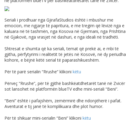
në platformën blueTV për bashkëatdhetarët tanë në Zvicër.
Seriali i prodhuar nga GjirafaStudios është i mbushur me
emocion, me ngjarje të papritura, e me tregim që lëvizë nga e
kaluara në të tashmën, nga Kosova në Gjermani, nga Prishtina
në Gjakovë, nga vrasjet në dashuri, e nga ideali në tradhëti.
Shtresat e shumta që ka seriali, temat që prekë ai, e mbi të
gjitha, përfytyrimi i realitetit të jetës në Kosovë, në dy periudha
kohore, e bëjnë këtë serial të paparashikueshëm.
Për të parë serialin “Rrushe” klikoni
këtu
Përveç “Rrushe”, për të gjithë bashkëatdhetarët tanë në Zvicër
sot lansohet në platformën blueTV edhe mini-seriali “Beni”.
“Beni” është i pafajshëm, zemërmirë dhe ndonjëherë i pafat.
Aventurat e tij janë të komplikuara dhe plot humor.
Për të shikuar mini-serialin “Beni” klikoni
këtu