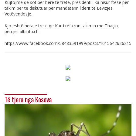
Kujtojmë që sot për herë të tretë, presidenti i ka nisur ftesë për
takim për të diskutuar për mandatarin liderit të Lëvizjes
Vetëvendosje.
Kjo është hera e tretë që Kurti refuzon takimin me Thaçin,
përcjell
albinfo.ch
.
https://www.facebook.com/58483591999/posts/10156426262152
Të tjera nga Kosova