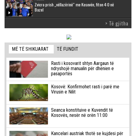
Zvicra prish „vëllazërinë“ me Kosovën, fiton 4:0 në
Bazel
> Të gjitha
MË TË SHIKUARAT
TË FUNDIT
Rasti i kosovarit shtyn Aargaun të
ndryshojë manualin për dhënien e
pasaportës
Kosovë: Konfirmohet rasti i parë me
Virusin e Nilit
Seanca konstituive e Kuvendit të
Kosovës, nesër në orën 11:00
Kancelari austriak thotë se kujdesi për