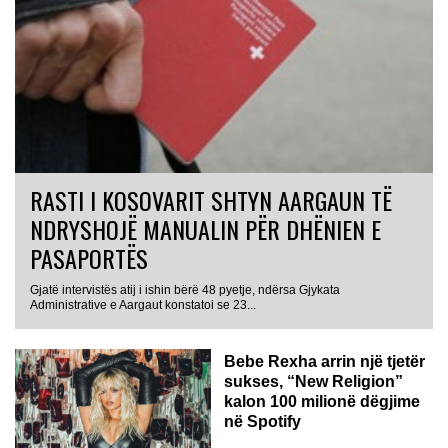
RASTI I KOSOVARIT SHTYN AARGAUN TË
NDRYSHOJË MANUALIN PËR DHËNIEN E
PASAPORTËS
Gjatë intervistës atij i ishin bërë 48 pyetje, ndërsa Gjykata
Administrative e Aargaut konstatoi se 23...
Bebe Rexha arrin një tjetër
sukses, “New Religion”
kalon 100 milionë dëgjime
në Spotify