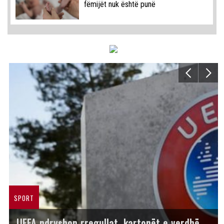
fëmijët nuk është punë
SPORT
UEFA ndryshon rregullat, kartonët e verdhë