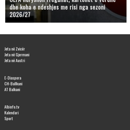
dhe koha e ndeshjes me risi nga sezoni
2026/27
Jeta në Zvicër
Jeta në Gjermani
Jeta në Austri
E-Diaspora
CH-Ballkani
AT Balkani
Albinfo.tv
Kalendari
Sport