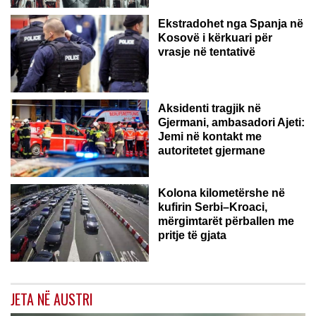
Ekstradohet nga Spanja në
Kosovë i kërkuari për
vrasje në tentativë
GJERMANI
Aksidenti tragjik në
Gjermani, ambasadori Ajeti:
Jemi në kontakt me
autoritetet gjermane
Kolona kilometërshe në
kufirin Serbi–Kroaci,
mërgimtarët përballen me
pritje të gjata
JETA NË AUSTRI