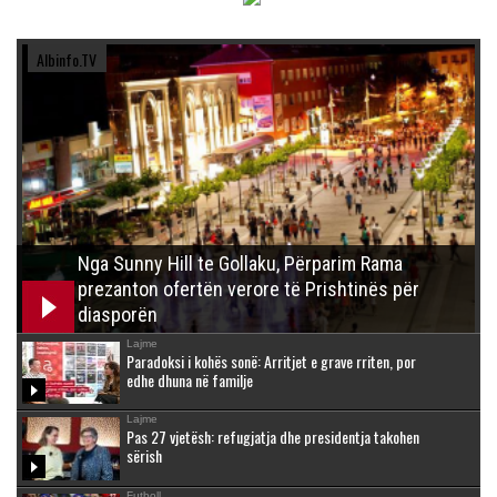
Albinfo.TV
Nga Sunny Hill te Gollaku, Përparim Rama
prezanton ofertën verore të Prishtinës për
diasporën
Lajme
Paradoksi i kohës sonë: Arritjet e grave rriten, por
edhe dhuna në familje
Lajme
Pas 27 vjetësh: refugjatja dhe presidentja takohen
sërish
Futboll