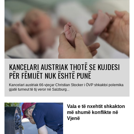
KANCELARI AUSTRIAK THOTË SE KUJDESI
PËR FËMIJËT NUK ËSHTË PUNË
Kancelari austriak 66-vjeçar Christian Stocker i ÖVP shkaktoi polemika
gjatë turneut të tij veror në Salzburg...
Vala e të nxehtit shkakton
më shumë konflikte në
Vjenë