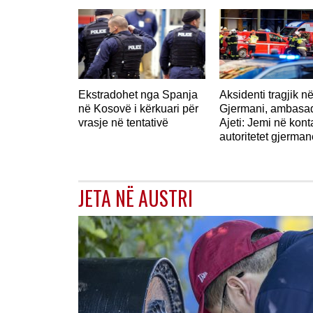
Ekstradohet nga Spanja
Aksidenti tragjik n
në Kosovë i kërkuari për
Gjermani, ambasad
vrasje në tentativë
Ajeti: Jemi në kon
autoritetet gjerman
JETA NË AUSTRI