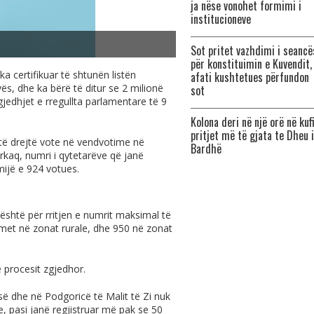
ja nëse vonohet formimi i
institucioneve
Sot pritet vazhdimi i seancë
për konstituimin e Kuvendit,
 certifikuar të shtunën listën
afati kushtetues përfundon
s, dhe ka bërë të ditur se 2 milionë
sot
jedhjet e rregullta parlamentare të 9
Kolona deri në një orë në kufi
pritjet më të gjata te Dheu i
të drejtë vote në vendvotime në
Bardhë
rkaq, numri i qytetarëve që janë
mijë e 924 votues.
shtë për rritjen e numrit maksimal të
met në zonat rurale, dhe 950 në zonat
 procesit zgjedhor.
së dhe në Podgoricë të Malit të Zi nuk
, pasi janë regjistruar më pak se 50