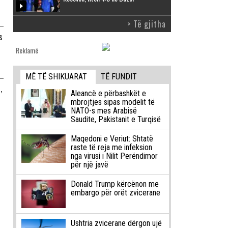
> Të gjitha
s
Reklamë
MË TË SHIKUARAT
TË FUNDIT
,
Aleancë e përbashkët e
mbrojtjes sipas modelit të
NATO-s mes Arabisë
Saudite, Pakistanit e Turqisë
Maqedoni e Veriut: Shtatë
raste të reja me infeksion
nga virusi i Nilit Perëndimor
për një javë
Donald Trump kërcënon me
embargo për orët zvicerane
Ushtria zvicerane dërgon ujë