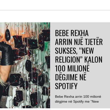
BEBE REXHA
ARRIN NJË TJETËR
SUKSES, “NEW
RELIGION” KALON
100 MILIONË
DËGJIME NË
SPOTIFY
Bebe Rexha arrin 100 milionë
dëgjime në Spotify me “New
Religion” ...