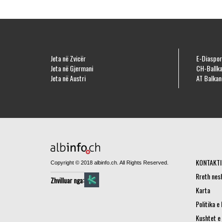
Jeta në Zvicër
E-Diaspor
Jeta në Gjermani
CH-Ballka
Jeta në Austri
AT Balkan
KONTAKTI
Copyright © 2018 albinfo.ch. All Rights Reserved.
Rreth nes
Zhvilluar nga:
Karta
Politika e
Kushtet e