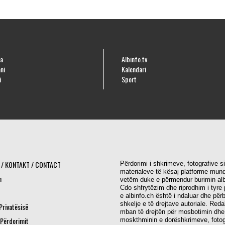
a
Albinfo.tv
ni
Kalendari
i
Sport
 / KONTAKT / CONTACT
Përdorimi i shkrimeve, fotografive s
materialeve të kësaj platforme mund
h
vetëm duke e përmendur burimin alb
Cdo shfrytëzim dhe riprodhim i tyre 
e albinfo.ch është i ndaluar dhe për
shkelje e të drejtave autoriale. Red
 Privatësisë
mban të drejtën për mosbotimin dhe
 Përdorimit
moskthminin e dorëshkrimeve, fotog