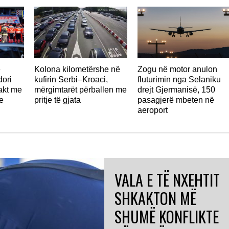
ë
Kolona kilometërshe në
Zogu në motor anulon
ori
kufirin Serbi–Kroaci,
fluturimin nga Selaniku
takt me
mërgimtarët përballen me
drejt Gjermanisë, 150
e
pritje të gjata
pasagjerë mbeten në
aeroport
VALA E TË NXEHTIT
SHKAKTON MË
SHUMË KONFLIKTE