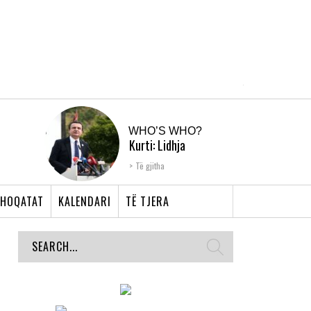
WHO’S WHO?
Kurti: Lidhja
Shqiptare e Prizrenit,
Të gjitha
nyja që bashkoi �...
HOQATAT
KALENDARI
TË TJERA