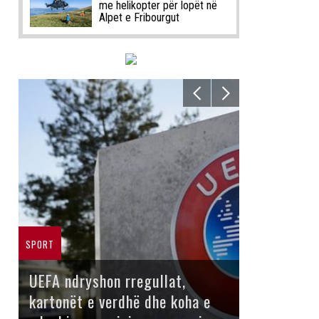
me helikopter për lopët në
Alpet e Fribourgut
SPORT
UEFA ndryshon rregullat,
kartonët e verdhë dhe koha e