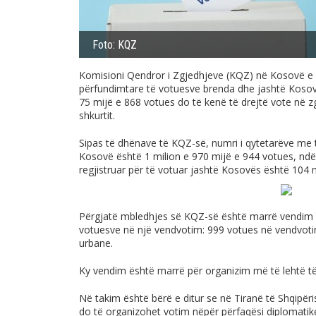
Foto: KQZ
Komisioni Qendror i Zgjedhjeve (KQZ) në Kosovë e ka
përfundimtare të votuesve brenda dhe jashtë Kosovë
75 mijë e 868 votues do të kenë të drejtë vote në zg
shkurtit.
Sipas të dhënave të KQZ-së, numri i qytetarëve me 
Kosovë është 1 milion e 970 mijë e 944 votues, ndë
regjistruar për të votuar jashtë Kosovës është 104 
Përgjatë mbledhjes së KQZ-së është marrë vendim ë
votuesve në një vendvotim: 999 votues në vendvoti
urbane.
Ky vendim është marrë për organizim më të lehtë të
Në takim është bërë e ditur se në Tiranë të Shqipëri
do të organizohet votim nëpër përfaqësi diplomatike