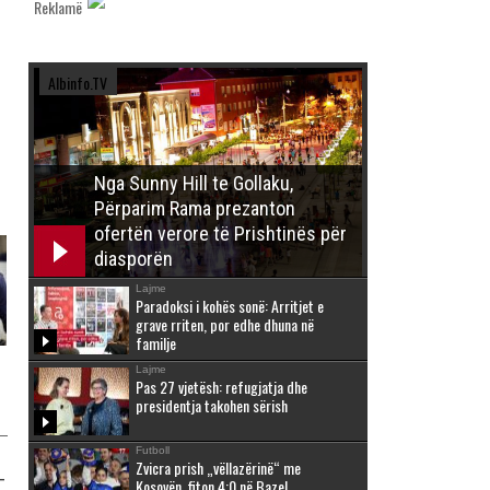
Reklamë
Albinfo.TV
Nga Sunny Hill te Gollaku,
Përparim Rama prezanton
ofertën verore të Prishtinës për
diasporën
Lajme
Paradoksi i kohës sonë: Arritjet e
grave rriten, por edhe dhuna në
familje
Lajme
Pas 27 vjetësh: refugjatja dhe
presidentja takohen sërish
Futboll
Zvicra prish „vëllazërinë“ me
-
Kosovën, fiton 4:0 në Bazel