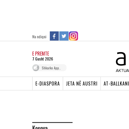
Na ndiqni:
E PREMTE
7 Gusht 2026
Shkarko App..
E-DIASPORA
JETA NË AUSTRI
AT-BALLKAN
Kosova