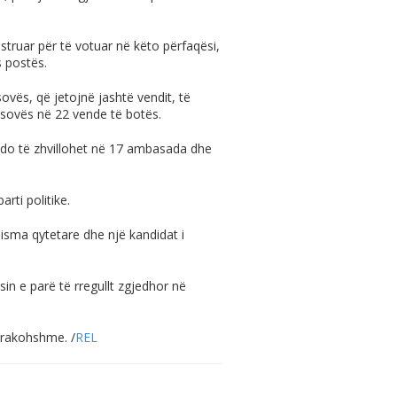
struar për të votuar në këto përfaqësi,
s postës.
vës, që jetojnë jashtë vendit, të
sovës në 22 vende të botës.
t do të zhvillohet në 17 ambasada dhe
rti politike.
 nisma qytetare dhe një kandidat i
in e parë të rregullt zgjedhor në
arakohshme. /
REL