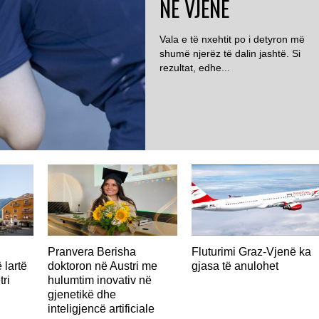
NË VJENË
Vala e të nxehtit po i detyron më
shumë njerëz të dalin jashtë. Si
rezultat, edhe...
AUSTRI
Pranvera Berisha
Fluturimi Graz-Vjenë ka
 lartë
doktoron në Austri me
gjasa të anulohet
tri
hulumtim inovativ në
gjenetikë dhe
inteligjencë artificiale