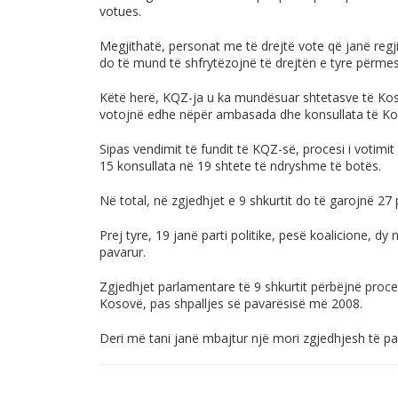
votues.
Megjithatë, personat me të drejtë vote që janë regji
do të mund të shfrytëzojnë të drejtën e tyre përme
Këtë herë, KQZ-ja u ka mundësuar shtetasve të Koso
votojnë edhe nëpër ambasada dhe konsullata të Ko
Sipas vendimit të fundit të KQZ-së, procesi i votimi
15 konsullata në 19 shtete të ndryshme të botës.
Në total, në zgjedhjet e 9 shkurtit do të garojnë 27 pa
Prej tyre, 19 janë parti politike, pesë koalicione, dy
pavarur.
Zgjedhjet parlamentare të 9 shkurtit përbëjnë proces
Kosovë, pas shpalljes së pavarësisë më 2008.
Deri më tani janë mbajtur një mori zgjedhjesh të p