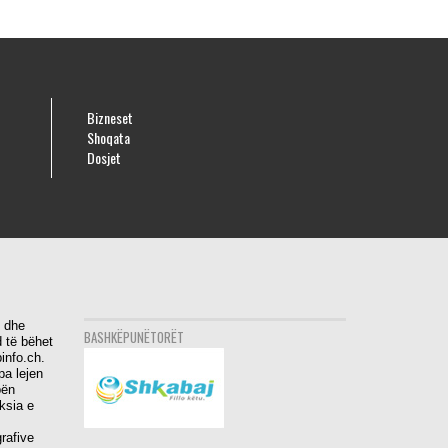
Bizneset
Shoqata
Dosjet
i dhe
BASHKËPUNËTORËT
 të bëhet
info.ch.
pa lejen
bën
aksia e
rafive