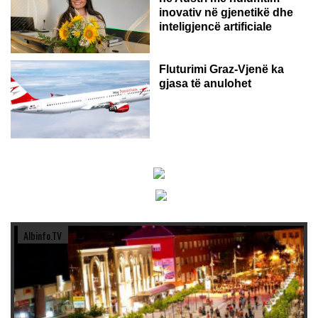
inovativ në gjenetikë dhe
inteligjencë artificiale
Fluturimi Graz-Vjenë ka
gjasa të anulohet
Albinfo.TV