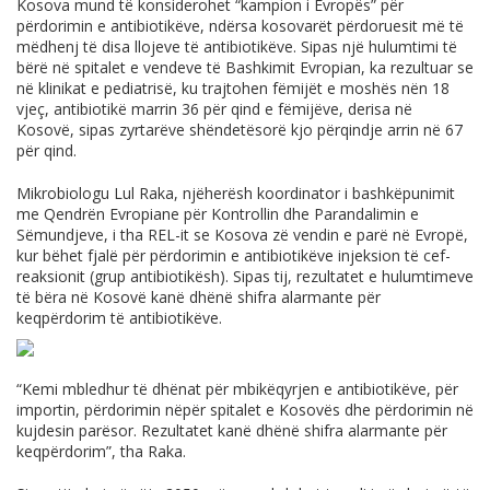
Kosova mund të konsiderohet “kampion i Evropës” për
përdorimin e antibiotikëve, ndërsa kosovarët përdoruesit më të
mëdhenj të disa llojeve të antibiotikëve. Sipas një hulumtimi të
bërë në spitalet e vendeve të Bashkimit Evropian, ka rezultuar se
në klinikat e pediatrisë, ku trajtohen fëmijët e moshës nën 18
vjeç, antibiotikë marrin 36 për qind e fëmijëve, derisa në
Kosovë, sipas zyrtarëve shëndetësorë kjo përqindje arrin në 67
për qind.
Mikrobiologu Lul Raka, njëherësh koordinator i bashkëpunimit
me Qendrën Evropiane për Kontrollin dhe Parandalimin e
Sëmundjeve, i tha REL-it se Kosova zë vendin e parë në Evropë,
kur bëhet fjalë për përdorimin e antibiotikëve injeksion të cef-
reaksionit (grup antibiotikësh). Sipas tij, rezultatet e hulumtimeve
të bëra në Kosovë kanë dhënë shifra alarmante për
keqpërdorim të antibiotikëve.
“Kemi mbledhur të dhënat për mbikëqyrjen e antibiotikëve, për
importin, përdorimin nëpër spitalet e Kosovës dhe përdorimin në
kujdesin parësor. Rezultatet kanë dhënë shifra alarmante për
keqpërdorim”, tha Raka.