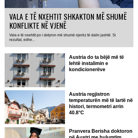
VALA E TË NXEHTIT SHKAKTON MË SHUMË
KONFLIKTE NË VJENË
Vala e të nxehtit po i detyron më shumë njerëz të dalin jashtë. Si
rezultat, edhe...
Austria do ta bëjë më të
lehtë instalimin e
kondicionerëve
Austria regjistron
temperaturën më të lartë në
histori, termometri arrin
40.8°C
AUSTRI
Pranvera Berisha doktoron
në Austri me hulumtim