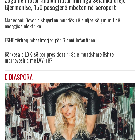
Zogu në motor anulon fluturimin nga Selaniku drejt
Gjermanisë, 150 pasagjerë mbeten në aeroport
Maqedoni: Qeveria shqyrton mundësinë e uljes së çmimit të
energjisë elektrike
FSHF tërheq mbështetjen për Gianni Infantinon
Kërkesa e LDK-së për presidentin: Sa e mundshme është
marrëveshja me LVV-në?
E-DIASPORA