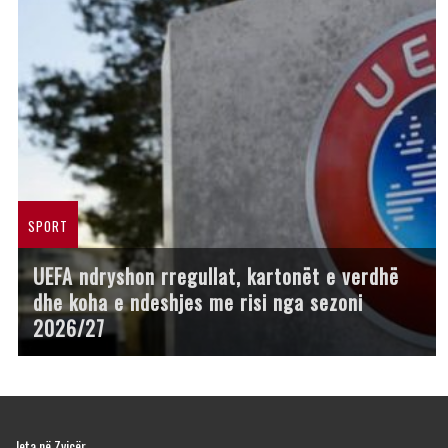
SPORT
UEFA ndryshon rregullat, kartonët e verdhë
dhe koha e ndeshjes me risi nga sezoni
2026/27
Jeta në Zvicër