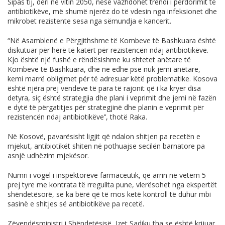
Sipas tij, deri në vitin 2050, nëse vazhdohet trendi i përdorimit të
antibiotikëve, më shumë njerëz do të vdesin nga infeksionet dhe
mikrobet rezistente sesa nga sëmundja e kancerit.
“Në Asamblenë e Përgjithshme të Kombeve të Bashkuara është
diskutuar për herë të katërt për rezistencën ndaj antibiotikëve.
Kjo është një fushë e rëndësishme ku shtetet anëtare të
Kombeve të Bashkuara, dhe ne edhe pse nuk jemi anëtare,
kemi marrë obligimet për të adresuar këtë problematike. Kosova
është njëra prej vendeve të para të rajonit që i ka kryer disa
detyra, siç është strategjia dhe plani i veprimit dhe jemi në fazën
e dytë të përgatitjes për strategjinë dhe planin e veprimit për
rezistencën ndaj antibiotikëve’’, thotë Raka.
Në Kosovë, pavarësisht ligjit që ndalon shitjen pa recetën e
mjekut, antibiotikët shiten në pothuajse secilën barnatore pa
asnjë udhëzim mjekësor.
Numri i vogël i inspektorëve farmaceutik, që arrin në vetëm 5
prej tyre me kontrata të rregullta pune, vlerësohet nga ekspertët
shëndetësorë, se ka bërë që të mos ketë kontroll të duhur mbi
sasinë e shitjes së antibiotikëve pa recetë.
Zëvendësministri i Shëndetësisë, Izet Sadiku tha se është krijuar