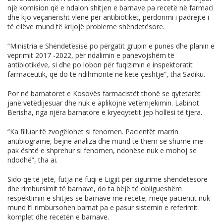
një komision që e ndalon shitjen e barnave pa recetë në farmaci
dhe kjo veçanërisht vlenë për antibiotikët, përdorimi i padrejtë i
të cilëve mund të krijojë probleme shëndetësore.
“Ministria e Shëndetësisë po përgatit grupin e punës dhe planin e
veprimit 2017 -2022, për ndalimin e panevojshëm të
antibiotikëve, si dhe po lobon për fuqizimin e inspektoratit
farmaceutik, që do të ndihmonte në këtë çështje”, tha Sadiku.
Por në barnatoret e Kosovës farmacistët thonë se qytetarët
janë vetëdijesuar dhe nuk e aplikojnë vetëmjekimin. Labinot
Berisha, nga njëra barnatore e kryeqytetit jep hollësi të tjera.
“Ka filluar të zvogëlohet si fenomen. Pacientët marrin
antibiograme, bëjnë analiza dhe mund të them se shumë më
pak është e shprehur si fenomen, ndonëse nuk e mohoj se
ndodhë”, tha ai.
Sido që të jetë, futja në fuqi e Ligjit për sigurime shëndetësore
dhe rimbursimit të barnave, do ta bëjë të obligueshëm
respektimin e shitjes së barnave me recetë, meqë pacientit nuk
mund t’i rimbursohen barnat pa e pasur sistemin e referimit
komplet dhe recetën e barnave.