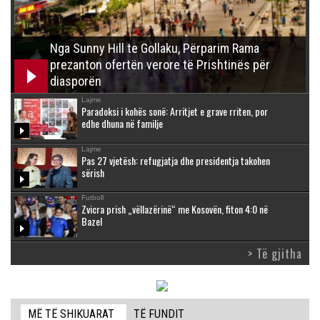
Nga Sunny Hill te Gollaku, Përparim Rama
prezanton ofertën verore të Prishtinës për
diasporën
Lajme
Paradoksi i kohës sonë: Arritjet e grave rriten, por
edhe dhuna në familje
Lajme
Pas 27 vjetësh: refugjatja dhe presidentja takohen
sërish
Futboll
Zvicra prish „vëllazërinë“ me Kosovën, fiton 4:0 në
Bazel
> Të gjitha
MË TË SHIKUARAT
TË FUNDIT