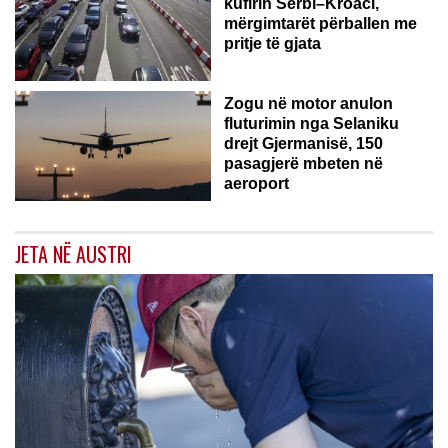
kufirin Serbi–Kroaci,
mërgimtarët përballen me
pritje të gjata
Zogu në motor anulon
fluturimin nga Selaniku
drejt Gjermanisë, 150
pasagjerë mbeten në
aeroport
JETA NË AUSTRI