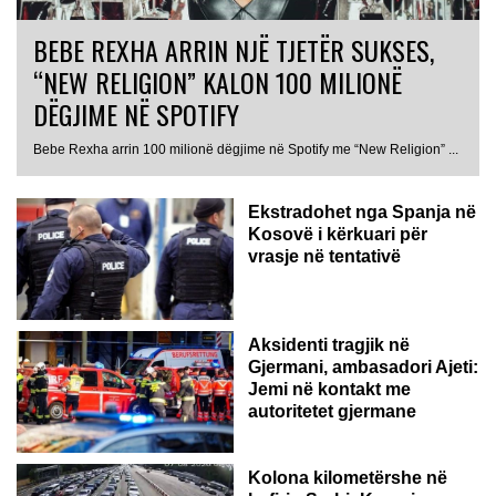
BEBE REXHA ARRIN NJË TJETËR SUKSES,
“NEW RELIGION” KALON 100 MILIONË
DËGJIME NË SPOTIFY
Bebe Rexha arrin 100 milionë dëgjime në Spotify me “New Religion” ...
Ekstradohet nga Spanja në
Kosovë i kërkuari për
vrasje në tentativë
GJERMANI
Aksidenti tragjik në
Gjermani, ambasadori Ajeti:
Jemi në kontakt me
autoritetet gjermane
Kolona kilometërshe në