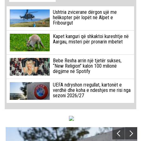
Ushtria zvicerane dërgon ujë me
helikopter për lopët në Alpet e
Fribourgut
Kapet kanguri që shkaktoi kureshtje në
Aargau, misteri për pronarin mbetet
Bebe Rexha arrin një tjetër sukses,
“New Religion” kalon 100 milionë
dëgjime në Spotify
UEFA ndryshon rregullat, kartonët e
verdhë dhe koha e ndeshjes me risi nga
sezoni 2026/27