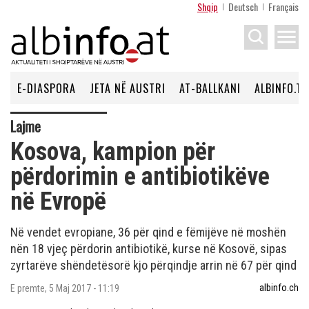
Shqip
Deutsch
Français
menu
E-DIASPORA
JETA NË AUSTRI
AT-BALLKANI
ALBINFO.TV
Lajme
Kosova, kampion për
përdorimin e antibiotikëve
në Evropë
Në vendet evropiane, 36 për qind e fëmijëve në moshën
nën 18 vjeç përdorin antibiotikë, kurse në Kosovë, sipas
zyrtarëve shëndetësorë kjo përqindje arrin në 67 për qind
albinfo.ch
E premte, 5 Maj 2017 - 11:19