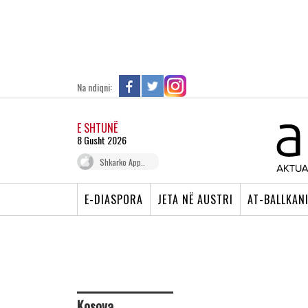
Na ndiqni:
E SHTUNË
8 Gusht 2026
Shkarko App..
E-DIASPORA
JETA NË AUSTRI
AT-BALLKAN
Kosova