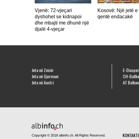
Vjenë: 72-vjeçari
Kosovë: Një jetë e 
dyshohet se kidnapoi
qentë endacakë
dhe mbajti me dhunë një
djalë 4-vjeçar
Jeta në Zvicër
E-Diaspor
Jeta në Gjermani
CH-Ballka
Jeta në Austri
AT Balkan
KONTAKTI
Copyright © 2018 albinfo.ch. All Rights Reserved.