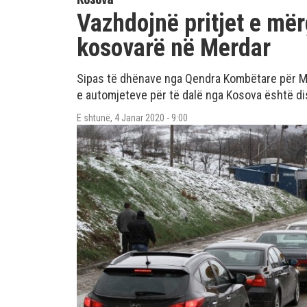
Vazhdojnë pritjet e më
kosovarë në Merdar
Sipas të dhënave nga Qendra Kombëtare për Me
e automjeteve për të dalë nga Kosova është dis
E shtunë, 4 Janar 2020 - 9:00