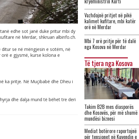
kryeministrin Kurti
Vazhdojnë pritjet në pikë
kalimet kufitare, mbi katër
orë në Merdar
tanë edhe sot janë duke pritur mbi dy
kufitare në Merdar, shkruan
albinfo.ch
.
Mbi 7 orë pritje për të dalë
nga Kosova në Merdar
 ditur se në mëngjesin e sotëm, në
dy orë e gjysmë, kurse kolona e
Të tjera nga Kosova
inë ka pritje. Në Muçibabë dhe Dheu i
, hyrja dhe dalja mund të bëhet tre deri
Takim B2B mes diasporës
dhe Kosovës, për më shumë
mundësi biznesi
Mediat botërore raportojnë
për tensionet në Kuvendin e