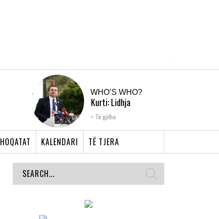
WHO’S WHO?
Kurti: Lidhja
Shqiptare e Prizrenit,
Të gjitha
nyja që bashkoi �...
HOQATAT
KALENDARI
TË TJERA