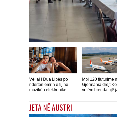
GJERMANI
Vëllai i Dua Lipës po
Mbi 120 fluturime 
ndërton emrin e tij në
Gjermania drejt K
muzikën elektronike
vetëm brenda një 
JETA NË AUSTRI