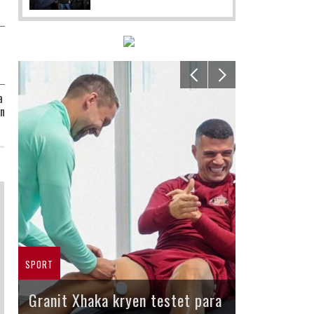
a
in
SPORT
Granit Xhaka kryen testet para