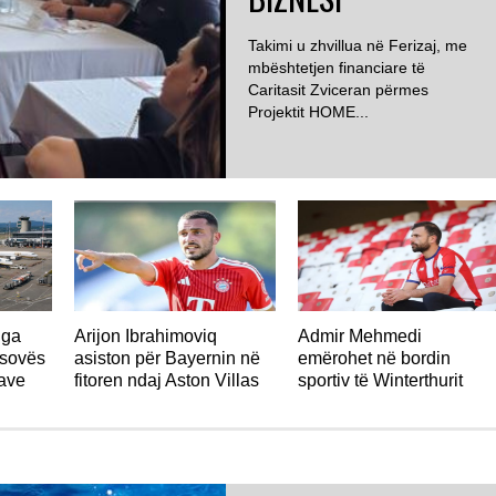
Takimi u zhvillua në Ferizaj, me
mbështetjen financiare të
Caritasit Zviceran përmes
Projektit HOME...
ZVICËR
nga
Arijon Ibrahimoviq
Admir Mehmedi
osovës
asiston për Bayernin në
emërohet në bordin
jave
fitoren ndaj Aston Villas
sportiv të Winterthurit