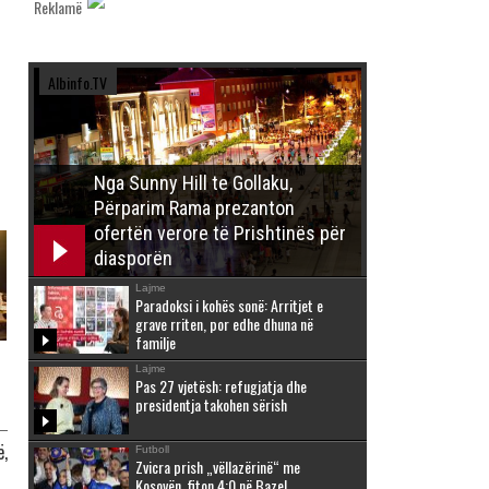
Reklamë
Albinfo.TV
Nga Sunny Hill te Gollaku,
Përparim Rama prezanton
ofertën verore të Prishtinës për
diasporën
Lajme
Paradoksi i kohës sonë: Arritjet e
grave rriten, por edhe dhuna në
familje
Lajme
Pas 27 vjetësh: refugjatja dhe
presidentja takohen sërish
ë,
Futboll
Zvicra prish „vëllazërinë“ me
Kosovën, fiton 4:0 në Bazel