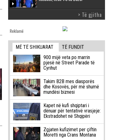
> Të gjitha
Reklamë
MË TË SHIKUARAT
TË FUNDIT
900 mijë veta po marrin
pjesë në Street Parade të
Cyrihut
Takim B2B mes diasporës
dhe Kosovës, për më shumë
mundësi biznesi
Kapet në kufi shqiptari i
dënuar për tentativë vrasjeje:
Ekstradohet në Shqipëri
Zgjaten kufizimet per çiftin
Moretti nga Crans Montana