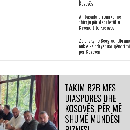
Kosovës
Ambasada britanike me
thirrje për deputetët e
Kuvendit të Kosovës
Zelensky në Beograd: Ukrain
nuk e ka ndryshuar qëndrim
për Kosovën
TAKIM B2B MES
DIASPORËS DHE
KOSOVËS, PËR MË
SHUMË MUNDËSI
BIZNESI