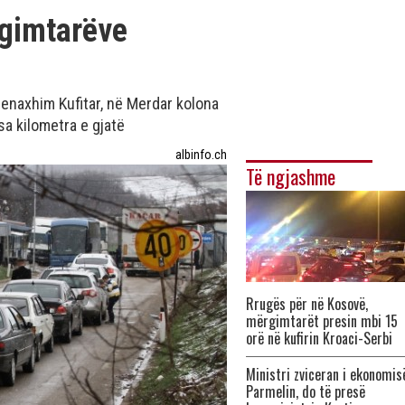
rgimtarëve
naxhim Kufitar, në Merdar kolona
a kilometra e gjatë
albinfo.ch
Të ngjashme
Rrugës për në Kosovë,
mërgimtarët presin mbi 15
orë në kufirin Kroaci-Serbi
Ministri zviceran i ekonomis
Parmelin, do të presë