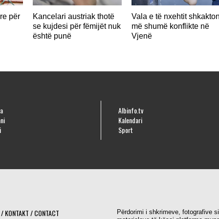
re për
Kancelari austriak thotë
Vala e të nxehtit shkakto
se kujdesi për fëmijët nuk
më shumë konflikte në
është punë
Vjenë
a
Albinfo.tv
ni
Kalendari
i
Sport
 / KONTAKT / CONTACT
Përdorimi i shkrimeve, fotografive s