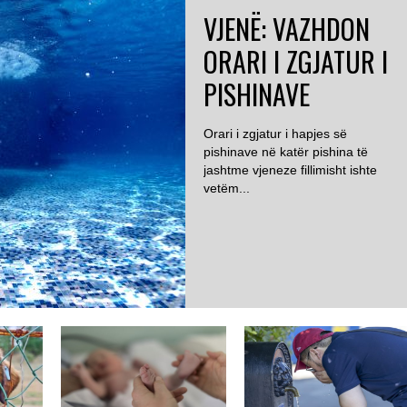
VJENË: VAZHDON
ORARI I ZGJATUR I
PISHINAVE
Orari i zgjatur i hapjes së
pishinave në katër pishina të
jashtme vjeneze fillimisht ishte
vetëm...