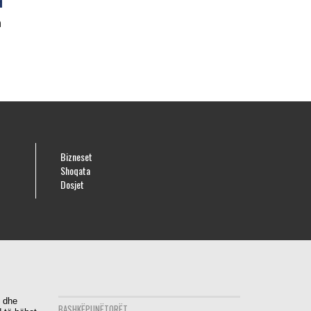
n
Bizneset
Shoqata
Dosjet
i dhe
BASHKËPUNËTORËT