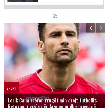
SPORT
Lorik Cana rrëfen rrugëtimin drejt futbollit:
Refuzimi i vizës për Arsenalin dhe prova që i