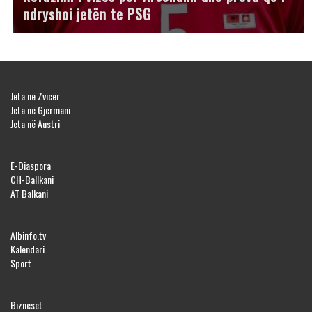
ndryshoi jetën te PSG
Jeta në Zvicër
Jeta në Gjermani
Jeta në Austri
E-Diaspora
CH-Ballkani
AT Balkani
Albinfo.tv
Kalendari
Sport
Bizneset