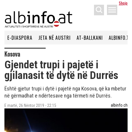
Shqip
menu
E-DIASPORA
JETA NË AUSTRI
AT-BALLKANI
ALBINFO.TV
Kosova
Gjendet trupi i pajetë i
gjilanasit të dytë në Durrës
Është gjetur trupi i dytë i pajetë nga Kosova, që ka mbetur
në gërmadhat e ndërtesave nga tërmeti në Durrës.
albinfo.ch
E martë, 26 Nëntor 2019 - 22:15