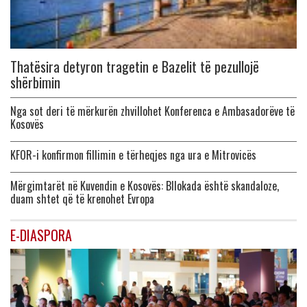
Thatësira detyron tragetin e Bazelit të pezullojë
shërbimin
Nga sot deri të mërkurën zhvillohet Konferenca e Ambasadorëve të
Kosovës
KFOR-i konfirmon fillimin e tërheqjes nga ura e Mitrovicës
Mërgimtarët në Kuvendin e Kosovës: Bllokada është skandaloze,
duam shtet që të krenohet Evropa
E-DIASPORA