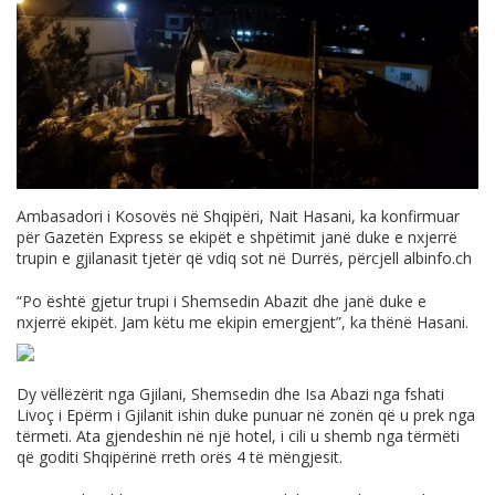
Ambasadori i Kosovës në Shqipëri, Nait Hasani, ka konfirmuar
për Gazetën Express se ekipët e shpëtimit janë duke e nxjerrë
trupin e gjilanasit tjetër që vdiq sot në Durrës, përcjell
albinfo.ch
“Po është gjetur trupi i Shemsedin Abazit dhe janë duke e
nxjerrë ekipët. Jam këtu me ekipin emergjent”, ka thënë Hasani.
Dy vëllëzërit nga Gjilani, Shemsedin dhe Isa Abazi nga fshati
Livoç i Epërm i Gjilanit ishin duke punuar në zonën që u prek nga
tërmeti. Ata gjendeshin në një hotel, i cili u shemb nga tërmëti
që goditi Shqipërinë rreth orës 4 të mëngjesit.