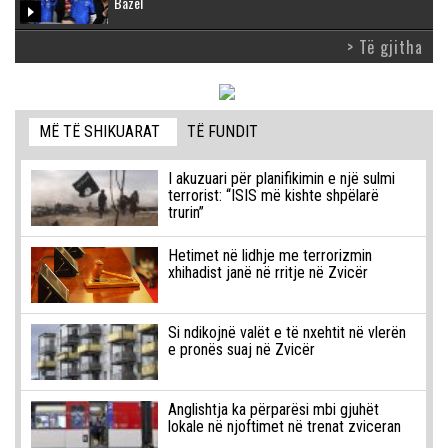
Bazel
> Të gjitha
MË TË SHIKUARAT
TË FUNDIT
I akuzuari për planifikimin e një sulmi
terrorist: “ISIS më kishte shpëlarë
trurin”
Hetimet në lidhje me terrorizmin
xhihadist janë në rritje në Zvicër
Si ndikojnë valët e të nxehtit në vlerën
e pronës suaj në Zvicër
Anglishtja ka përparësi mbi gjuhët
lokale në njoftimet në trenat zviceran