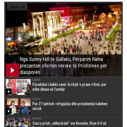
Albinfo.TV
Nga Sunny Hill te Gollaku, Përparim Rama
prezanton ofertën verore të Prishtinës për
diasporën
Lajme
Paradoksi i kohës sonë: Arritjet e grave rriten, por
edhe dhuna në familje
Lajme
Pas 27 vjetësh: refugjatja dhe presidentja takohen
sërish
Futboll
Zvicra prish „vëllazërinë“ me Kosovën, fiton 4:0 në