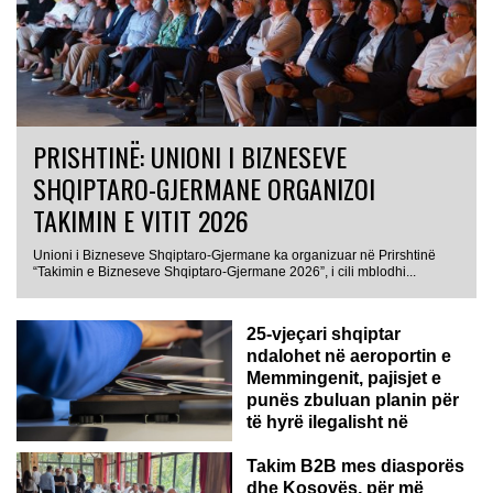
PRISHTINË: UNIONI I BIZNESEVE
SHQIPTARO-GJERMANE ORGANIZOI
TAKIMIN E VITIT 2026
Unioni i Bizneseve Shqiptaro-Gjermane ka organizuar në Prirshtinë
“Takimin e Bizneseve Shqiptaro-Gjermane 2026”, i cili mblodhi...
25-vjeçari shqiptar
ndalohet në aeroportin e
Memmingenit, pajisjet e
punës zbuluan planin për
të hyrë ilegalisht në
Gjermani
Takim B2B mes diasporës
dhe Kosovës, për më