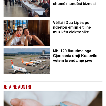
shumë mundësi biznesi
Vëllai i Dua Lipës po
ndërton emrin e tij në
muzikën elektronike
GJERMANI
Mbi 120 fluturime nga
Gjermania drejt Kosovës
vetëm brenda një jave
JETA NË AUSTRI