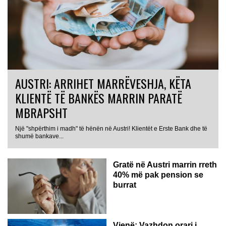
AUSTRI: ARRIHET MARRËVESHJA, KËTA
KLIENTË TË BANKËS MARRIN PARATË
MBRAPSHT
Një "shpërthim i madh" të hënën në Austri! Klientët e Erste Bank dhe të
shumë bankave...
Gratë në Austri marrin rreth
40% më pak pension se
burrat
Vjenë: Vazhdon orari i