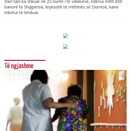
Deri tani ka shkuar në 22 numri i të vdekurve, ndërsa rreth 650
banorë të Shqipërisë, kryesisht të rrethinës së Durrësit, kanë
mbetur të lënduar.
Të ngjashme