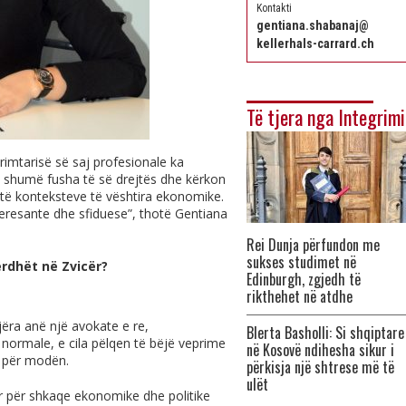
Kontakti
gentiana.shabanaj@
kellerhals-carrard.ch
Të tjera nga Integrimi
imtarisë së saj profesionale ka
 shumë fusha të së drejtës dhe kërkon
m të konteksteve të vështira ekonomike.
eresante dhe sfiduese”, thotë Gentiana
Rei Dunja përfundon me
sukses studimet në
erdhët në Zvicër?
Edinburgh, zgjedh të
rikthehet në atdhe
ëra anë një avokate e re,
Blerta Basholli: Si shqiptare
 normale, e cila pëlqen të bëjë veprime
në Kosovë ndihesha sikur i
 për modën.
përkisja një shtrese më të
ulët
ër për shkaqe ekonomike dhe politike