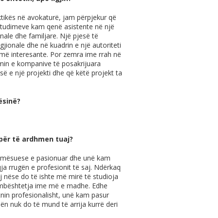
tikës në avokaturë, jam përpjekur që
studimeve kam qenë asistente në një
enale dhe familjare. Një pjesë të
gjionale dhe në kuadrin e një autoriteti
umë interesante. Por zemra ime rrah në
ëmin e kompanive të posakrijuara
ë e një projekti dhe që këtë projekt ta
ësinë?
 për të ardhmen tuaj?
ë mësuese e pasionuar dhe unë kam
qja rrugën e profesionit të saj. Ndërkaq
 nëse do të ishte më mirë të studioja
ë mbështetja ime më e madhe. Edhe
in profesionalisht, unë kam pasur
lën nuk do të mund të arrija kurrë deri