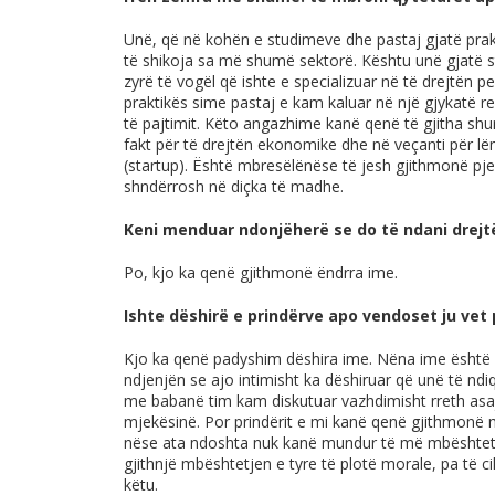
Unë, që në kohën e studimeve dhe pastaj gjatë prak
të shikoja sa më shumë sektorë. Kështu unë gjatë 
zyrë të vogël që ishte e specializuar në të drejtën p
praktikës sime pastaj e kam kaluar në një gjykatë re
të pajtimit. Këto angazhime kanë qenë të gjitha sh
fakt për të drejtën ekonomike dhe në veçanti për l
(startup). Është mbresëlënëse të jesh gjithmonë pjes
shndërrosh në diçka të madhe.
Keni menduar ndonjëherë se do të ndani drejt
Po, kjo ka qenë gjithmonë ëndrra ime.
Ishte dëshirë e prindërve apo vendoset ju vet
Kjo ka qenë padyshim dëshira ime. Nëna ime ësht
ndjenjën se ajo intimisht ka dëshiruar që unë të ndi
me babanë tim kam diskutuar vazhdimisht rreth asaj
mjekësinë. Por prindërit e mi kanë qenë gjithmon
nëse ata ndoshta nuk kanë mundur të më mbështetn
gjithnjë mbështetjen e tyre të plotë morale, pa të ci
këtu.