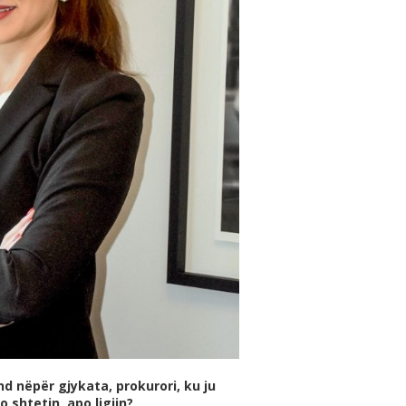
nd nëpër gjykata, prokurori, ku ju
shtetin, apo ligjin?