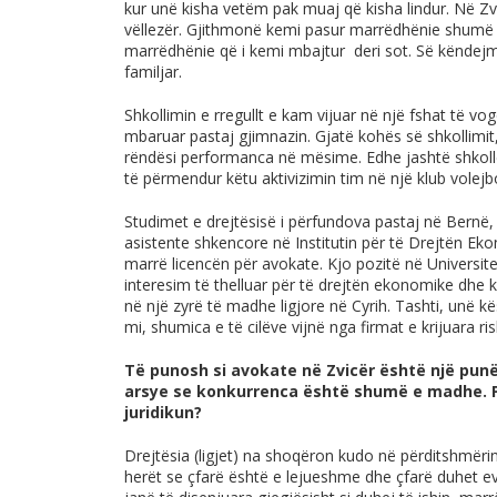
kur unë kisha vetëm pak muaj që kisha lindur. Në Zv
vëllezër. Gjithmonë kemi pasur marrëdhënie shumë t
marrëdhënie që i kemi mbajtur deri sot. Së këndejm
familjar.
Shkollimin e rregullt e kam vijuar në një fshat të vo
mbaruar pastaj gjimnazin. Gjatë kohës së shkollimit,
rëndësi performanca në mësime. Edhe jashtë shkol
të përmendur këtu aktivizimin tim në një klub volejbol
Studimet e drejtësisë i përfundova pastaj në Bernë
asistente shkencore në Institutin për të Drejtën E
marrë licencën për avokate. Kjo pozitë në Universite
interesim të thelluar për të drejtën ekonomike dhe 
në një zyrë të madhe ligjore në Cyrih. Tashti, unë kës
mi, shumica e të cilëve vijnë nga firmat e krijuara ris
Të punosh si avokate në Zvicër është një punë
arsye se konkurrenca është shumë e madhe. P
juridikun?
Drejtësia (ligjet) na shoqëron kudo në përditshmër
herët se çfarë është e lejueshme dhe çfarë duhet e