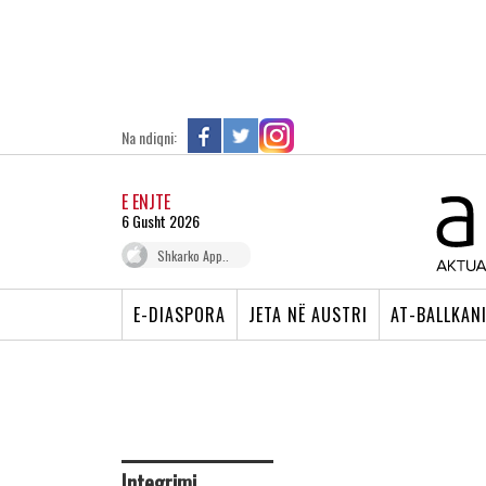
Na ndiqni:
E ENJTE
6 Gusht 2026
Shkarko App..
E-DIASPORA
JETA NË AUSTRI
AT-BALLKAN
Integrimi