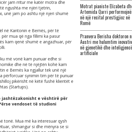
icër jam rritur me katër motra dhe
Motrat pianiste Elizabeta dh
ë ngushta me njëri tjetrin,
Artemida Qarri performojnë
i, unë jam po ashtu një njeri shumë
në një recital prestigjioz në
Romë
gël në Kantonin e Bernës, për të
Pranvera Berisha doktoron n
 për mua që nga fillimi ka pasur
Austri me hulumtim inovativ
lës kam qenë shumë e angazhuar, për
në gjenetikë dhe inteligjenc
li.
artificiale
, ku më vonë kam punuar edhe si
konomike dhe në të njëjtën kohë kam
tin e Bernës ka ngjallur tek unë një
ka përforcuar synimin tim për të punuar
hilloj pikërisht në këtë fushë klientët e
htas (Startups).
 jashtëzakonisht e vështirë për
ërse vendoset të studioni
inë tonë. Mua më ka interesuar qysh
vituar, shmangur si dhe mënyra se si