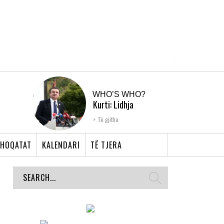
WHO’S WHO?
Kurti: Lidhja
Shqiptare e Prizrenit,
Të gjitha
nyja që bashkoi �...
HOQATAT
KALENDARI
TË TJERA