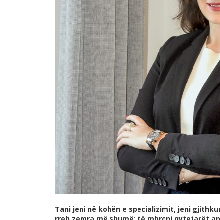
Tani jeni në kohën e specializimit, jeni gjithku
rreh zemra më shumë: të mbroni qytetarët apo 