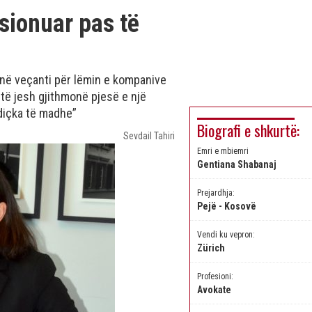
sionuar pas të
 në veçanti për lëmin e kompanive
të jesh gjithmonë pjesë e një
 diçka të madhe”
Biografi e shkurtë:
Sevdail Tahiri
Emri e mbiemri
Gentiana Shabanaj
Prejardhja:
Pejë - Kosovë
Vendi ku vepron:
Zürich
Profesioni:
Avokate