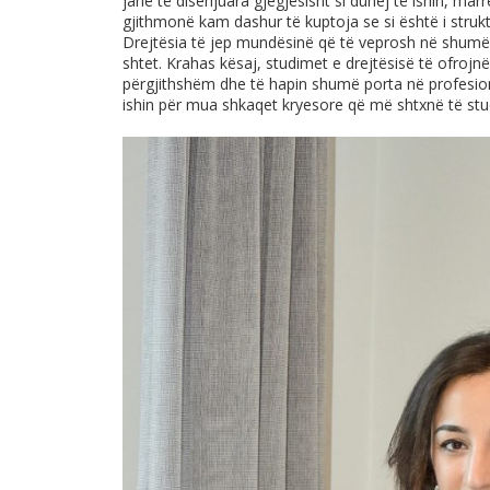
janë të disenjuara gjegjësisht si duhej të ishin, mar
gjithmonë kam dashur të kuptoja se si është i strukt
Drejtësia të jep mundësinë që të veprosh në shumë
shtet. Krahas kësaj, studimet e drejtësisë të ofrojn
përgjithshëm dhe të hapin shumë porta në profesion
ishin për mua shkaqet kryesore që më shtxnë të stud