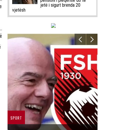
pensioni i pleqërisë do të
jetë i sigurt brenda 20
e
vjetësh
ë
ë
SPORT