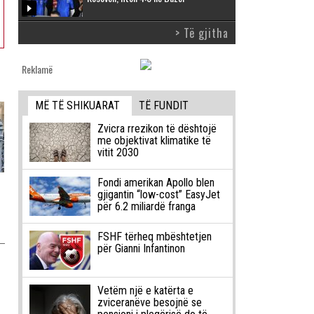
> Të gjitha
Reklamë
MË TË SHIKUARAT
TË FUNDIT
Zvicra rrezikon të dështojë
me objektivat klimatike të
vitit 2030
Fondi amerikan Apollo blen
gjigantin “low-cost” EasyJet
për 6.2 miliardë franga
FSHF tërheq mbështetjen
për Gianni Infantinon
Vetëm një e katërta e
zviceranëve besojnë se