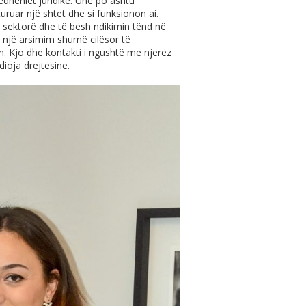
rëdhëniet juridike. Unë po ashtu
uruar një shtet dhe si funksionon ai.
 sektorë dhe të bësh ndikimin tënd në
ë një arsimim shumë cilësor të
. Kjo dhe kontakti i ngushtë me njerëz
ioja drejtësinë.