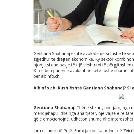
Gentiana Shabanaj është avokate që si fushë të vepr
zgjedhur të drejtën ekonomike. Ky sektor kombinon
njohje si dhe pasje të një vështrimi të përgjithshë
Kjo e bën punën e avokatit në këtë fushë shumë int
për
albinfo.ch
.
Albinfo.ch
:
Kush është Gentiana Shabanaj?
Si 
Gentiana Shabanaj:
Thënë shkurt, unë jam, nga nj
mendjehapur dhe nga ana tjetër, një vajzë e re fare
që e emocionojnë, udhëton shumë dhe interesohet
Jam e lindur në Pejë. Familja ime ka ardhur në Zvic