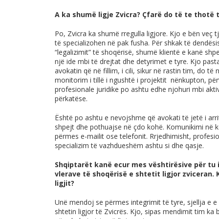
A ka shumë ligje Zvicra? Çfarë do të te thotë t
Po, Zvicra ka shumë rregulla ligjore. Kjo e bën ve
të specializohen në pak fusha. Për shkak të dendësis
“legalizimit” të shoqërisë, shumë klientë e kanë sh
një ide mbi të drejtat dhe detyrimet e tyre. Kjo past
avokatin që në fillim, i cili, sikur në rastin tim, do të
monitorim i tillë i ngushtë i projektit nënkupton, pë
profesionale juridike po ashtu edhe njohuri mbi aktiv
përkatëse.
Është po ashtu e nevojshme që avokati të jetë i arr
shpejt dhe pothuajse në çdo kohë. Komunikimi në k
përmes e-mailit ose telefonit. Rrjedhimisht, profesio
specializim të vazhdueshëm ashtu si dhe qasje.
Shqiptarët kanë ecur mes vështirësive për tu 
vlerave të shoqërisë e shtetit ligjor zviceran.
ligjit?
Unë mendoj se përmes integrimit të tyre, sjellja e 
shtetin ligjor të Zvicrës. Kjo, sipas mendimit tim ka