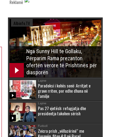
Reklamë
Albinfo.TV
Nga Sunny Hill te Gollaku,
Përparim Rama prezanton
ofertën verore të Prishtinës për
diasporën
Lajme
Paradoksi i kohës sonë: Arritjet e
grave rriten, por edhe dhuna në
familje
Lajme
Pas 27 vjetësh: refugjatja dhe
presidentja takohen sërish
Futboll
Zvicra prish „vëllazërinë“ me
Kosovën, fiton 4:0 në Bazel