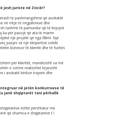
ë jesh juriste në Zvicër?
ç tjerash të pashmangshme që avokatët
ë në rritje të rregulloreve dhe
pesh tashmë të pamundur që të krijojnë
aj ka për pasojë që ata të marrin
 ndjekë një projekt që nga fillimi. Një
rveç pasjes së një ekspertize solide
itetin biznesor të klientit dhe të fushës
itshëm për klientët, mundësisht sa më
ohën e sotme realizohet kryesisht
ni i avokatit kërkon trajnim dhe
integruar në jetën konkurruese të
Ku janë shqiptarët tani përballë
e shqiptarëve është përshtatur me
 bërë që shumica e shqiptarëve t`i