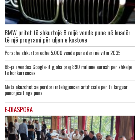
BMW pritet të shkurtojë 8 mijë vende pune në kuadër
të një programi për uljen e kostove
Porsche shkurton edhe 5.000 vende pune deri në vitin 2035
BE-ja i vendos Google-it gjoba prej 890 milionë eurosh për shkelje
të konkurrencës
Meta akuzohet se përdori inteligjencën artificiale për t’i larguar
punonjësit nga puna
E-DIASPORA