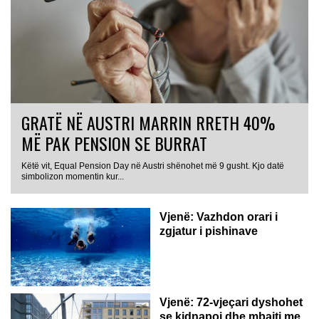
GRATË NË AUSTRI MARRIN RRETH 40%
MË PAK PENSION SE BURRAT
Këtë vit, Equal Pension Day në Austri shënohet më 9 gusht. Kjo datë
simbolizon momentin kur...
Vjenë: Vazhdon orari i
zgjatur i pishinave
Vjenë: 72-vjeçari dyshohet
se kidnapoi dhe mbajti me