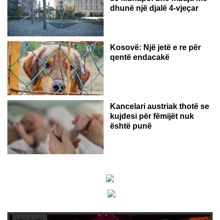
dhunë një djalë 4-vjeçar
Kosovë: Një jetë e re për
qentë endacakë
Kancelari austriak thotë se
kujdesi për fëmijët nuk
është punë