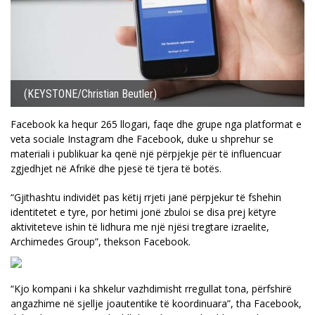
(KEYSTONE/Christian Beutler)
Facebook ka hequr 265 llogari, faqe dhe grupe nga platformat e
veta sociale Instagram dhe Facebook, duke u shprehur se
materiali i publikuar ka qenë një përpjekje për të influencuar
zgjedhjet në Afrikë dhe pjesë të tjera të botës.
“Gjithashtu individët pas këtij rrjeti janë përpjekur të fshehin
identitetet e tyre, por hetimi jonë zbuloi se disa prej këtyre
aktiviteteve ishin të lidhura me një njësi tregtare izraelite,
Archimedes Group”, thekson Facebook.
“Kjo kompani i ka shkelur vazhdimisht rregullat tona, përfshirë
angazhime në sjellje joautentike të koordinuara”, tha Facebook,