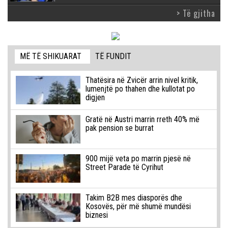
> Të gjitha
MË TË SHIKUARAT
TË FUNDIT
Thatësira në Zvicër arrin nivel kritik,
lumenjtë po thahen dhe kullotat po
digjen
Gratë në Austri marrin rreth 40% më
pak pension se burrat
900 mijë veta po marrin pjesë në
Street Parade të Cyrihut
Takim B2B mes diasporës dhe
Kosovës, për më shumë mundësi
biznesi