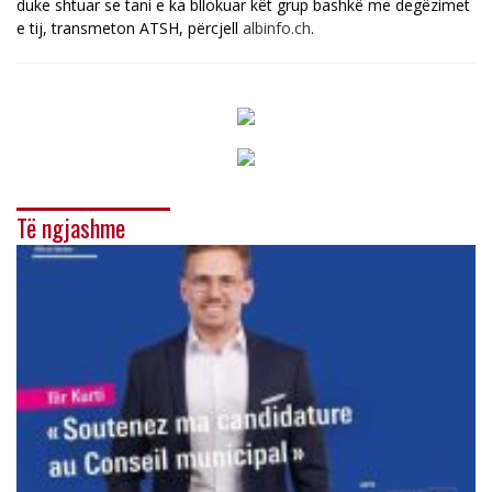
duke shtuar se tani e ka bllokuar kët grup bashkë me degëzimet
e tij, transmeton ATSH, përcjell
albinfo.ch
.
Të ngjashme