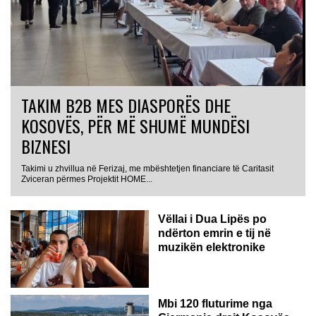
TAKIM B2B MES DIASPORËS DHE
KOSOVËS, PËR MË SHUMË MUNDËSI
BIZNESI
Takimi u zhvillua në Ferizaj, me mbështetjen financiare të Caritasit
Zviceran përmes Projektit HOME...
Vëllai i Dua Lipës po
ndërton emrin e tij në
muzikën elektronike
GJERMANI
Mbi 120 fluturime nga