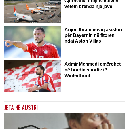
Gjermania drejt Kosovës
vetëm brenda një jave
Arijon Ibrahimoviq asiston
për Bayernin në fitoren
ndaj Aston Villas
ZVICËR
Admir Mehmedi emërohet
në bordin sportiv të
Winterthurit
JETA NË AUSTRI