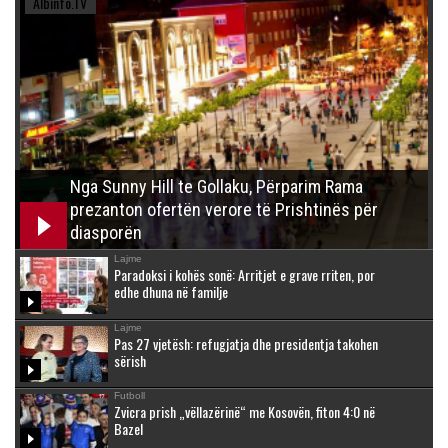
Albinfo.TV
Nga Sunny Hill te Gollaku, Përparim Rama
prezanton ofertën verore të Prishtinës për
diasporën
Lajme
Paradoksi i kohës sonë: Arritjet e grave rriten, por
edhe dhuna në familje
Lajme
Pas 27 vjetësh: refugjatja dhe presidentja takohen
sërish
Futboll
Zvicra prish „vëllazërinë“ me Kosovën, fiton 4:0 në
Bazel