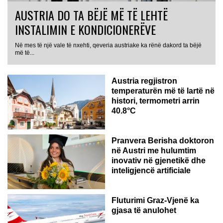
AUSTRIA DO TA BËJË MË TË LEHTË
INSTALIMIN E KONDICIONERËVE
Në mes të një vale të nxehti, qeveria austriake ka rënë dakord ta bëjë
më të...
Austria regjistron
temperaturën më të lartë në
histori, termometri arrin
40.8°C
AUSTRI
Pranvera Berisha doktoron
në Austri me hulumtim
inovativ në gjenetikë dhe
inteligjencë artificiale
Fluturimi Graz-Vjenë ka
gjasa të anulohet