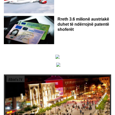
Rreth 3.6 milionë austriakë
duhet të ndërrojnë patentë
shoferët
Albinfo.TV