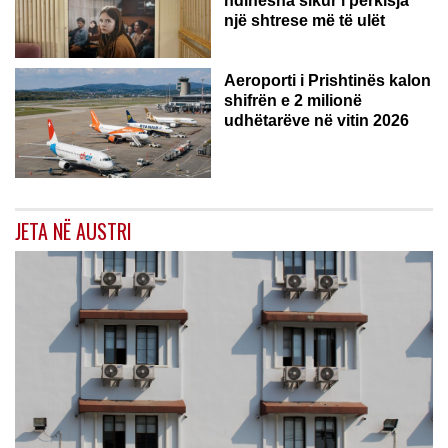
ndihesha sikur i përkisja
një shtrese më të ulët
Aeroporti i Prishtinës kalon
shifrën e 2 milionë
udhëtarëve në vitin 2026
JETA NË AUSTRI