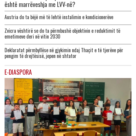
është marrëveshja me LVV-në?
Austria do ta bëjë më të lehtë instalimin e kondicionerëve
Zvicra vështirë se do ta përmbushë objektivin e reduktimit të
emetimeve deri në vitin 2030
Deklaratat përmbyllëse në gjykimin ndaj Thaçit e të tjerëve për
pengim të drejtësisë, jepen në shtator
E-DIASPORA