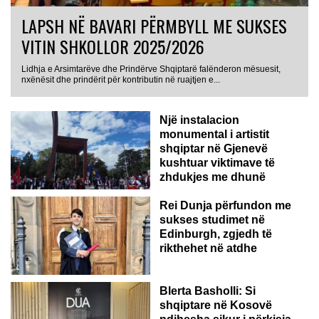
LAPSH NË BAVARI PËRMBYLL ME SUKSES
VITIN SHKOLLOR 2025/2026
Lidhja e Arsimtarëve dhe Prindërve Shqiptarë falënderon mësuesit,
nxënësit dhe prindërit për kontributin në ruajtjen e...
Një instalacion
monumental i artistit
shqiptar në Gjenevë
kushtuar viktimave të
zhdukjes me dhunë
Rei Dunja përfundon me
sukses studimet në
Edinburgh, zgjedh të
rikthehet në atdhe
Blerta Basholli: Si
shqiptare në Kosovë