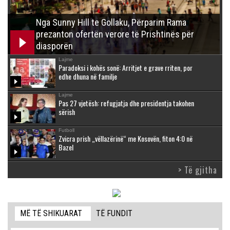
Nga Sunny Hill te Gollaku, Përparim Rama
prezanton ofertën verore të Prishtinës për
diasporën
Lajme
Paradoksi i kohës sonë: Arritjet e grave rriten, por
edhe dhuna në familje
Lajme
Pas 27 vjetësh: refugjatja dhe presidentja takohen
sërish
Futboll
Zvicra prish „vëllazërinë“ me Kosovën, fiton 4:0 në
Bazel
> Të gjitha
MË TË SHIKUARAT
TË FUNDIT