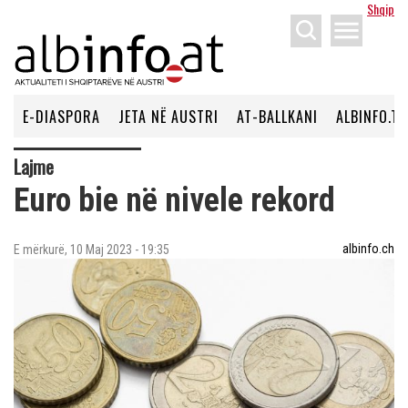
Shqip
menu
E-DIASPORA
JETA NË AUSTRI
AT-BALLKANI
ALBINFO.TV
Lajme
Euro bie në nivele rekord
albinfo.ch
E mërkurë, 10 Maj 2023 - 19:35