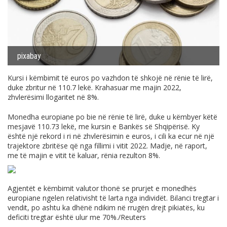
pixabay
Kursi i këmbimit të euros po vazhdon të shkojë në rënie të lirë,
duke zbritur në 110.7 lekë. Krahasuar me majin 2022,
zhvlerësimi llogaritet në 8%.
Monedha europiane po bie në rënie të lirë, duke u këmbyer këtë
mesjavë 110.73 lekë, me kursin e Bankës së Shqipërisë. Ky
është një rekord i ri në zhvlerësimin e euros, i cili ka ecur në një
trajektore zbritëse që nga fillimi i vitit 2022. Madje, në raport,
me të majin e vitit të kaluar, rënia rezulton 8%.
Agjentët e këmbimit valutor thonë se prurjet e monedhës
europiane ngelen relativisht të larta nga individët. Bilanci tregtar i
vendit, po ashtu ka dhënë ndikim në rrugën drejt pikiatës, ku
deficiti tregtar është ulur me 70%./Reuters