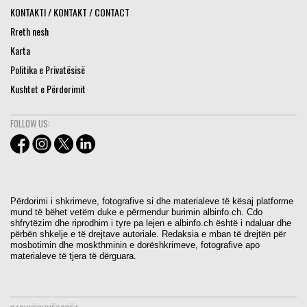
KONTAKTI / KONTAKT / CONTACT
Rreth nesh
Karta
Politika e Privatësisë
Kushtet e Përdorimit
FOLLOW US:
Përdorimi i shkrimeve, fotografive si dhe materialeve të kësaj platforme
mund të bëhet vetëm duke e përmendur burimin albinfo.ch. Cdo
shfrytëzim dhe riprodhim i tyre pa lejen e albinfo.ch është i ndaluar dhe
përbën shkelje e të drejtave autoriale. Redaksia e mban të drejtën për
mosbotimin dhe moskthminin e dorëshkrimeve, fotografive apo
materialeve të tjera të dërguara.