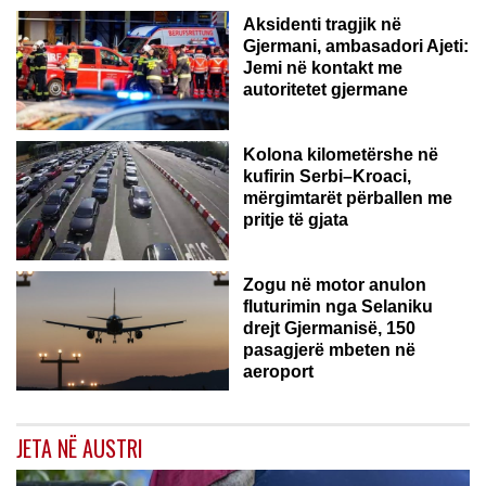
Aksidenti tragjik në
Gjermani, ambasadori Ajeti:
Jemi në kontakt me
autoritetet gjermane
Kolona kilometërshe në
kufirin Serbi–Kroaci,
mërgimtarët përballen me
pritje të gjata
Zogu në motor anulon
fluturimin nga Selaniku
drejt Gjermanisë, 150
pasagjerë mbeten në
aeroport
JETA NË AUSTRI