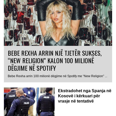
BEBE REXHA ARRIN NJË TJETËR SUKSES,
“NEW RELIGION” KALON 100 MILIONË
DËGJIME NË SPOTIFY
Bebe Rexha arrin 100 milionë dëgjime në Spotify me “New Religion” ...
Ekstradohet nga Spanja në
Kosovë i kërkuari për
vrasje në tentativë
GJERMANI