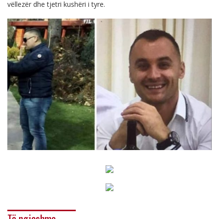
vëllezër dhe tjetri kushëri i tyre.
Të ngjashme