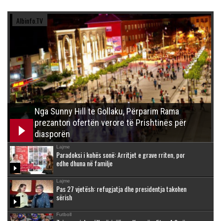
Albinfo.TV
Nga Sunny Hill te Gollaku, Përparim Rama
prezanton ofertën verore të Prishtinës për
diasporën
Lajme
Paradoksi i kohës sonë: Arritjet e grave rriten, por
edhe dhuna në familje
Lajme
Pas 27 vjetësh: refugjatja dhe presidentja takohen
sërish
Futboll