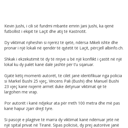
Kevin Jushi, i cili së fundmi mbante emrin Jani Jushi, ka qenë
futbollist i ekipit të Laçit dhe atij të Kastriotit.
Dy viktimat njiheshin si njerëz të qetë, ndërsa Mikeli ishte dhe
pronar i një lokali në qendër të qytetit të Laçit, përcjell
albinfo.ch
.
Shkak i ekzekutimit të dy të rinjve u bë një konflikt i çastit në një
lokal ku dy palët kanë dalë jashtë për t’u sqaruar.
Gjatë këtij momenti autorët, të cilët janë identifikuar nga policia
si Markel Bushi 25 vjeç, Vincens Pali (Bushi) dhe Manuel Bushi
23 vjeç kanë nxjerrë armët duke detyruar viktimat që të
largohen me vrap.
Por autorët i kanë ndjekur ata për rreth 100 metra dhe më pas
kanë hapur zjarr drejt tyre.
Si pasojë e plagëve të marra dy viktimat kanë ndërruar jetë në
një spital privat në Tiranë. Sipas policisë, dy prej autorëve janë