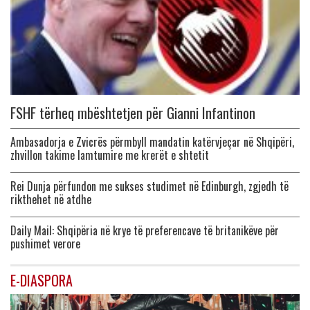
FSHF tërheq mbështetjen për Gianni Infantinon
Ambasadorja e Zvicrës përmbyll mandatin katërvjeçar në Shqipëri,
zhvillon takime lamtumire me krerët e shtetit
Rei Dunja përfundon me sukses studimet në Edinburgh, zgjedh të
rikthehet në atdhe
Daily Mail: Shqipëria në krye të preferencave të britanikëve për
pushimet verore
E-DIASPORA