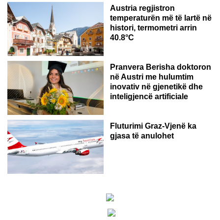
Austria regjistron
temperaturën më të lartë në
histori, termometri arrin
40.8°C
AUSTRI
Pranvera Berisha doktoron
në Austri me hulumtim
inovativ në gjenetikë dhe
inteligjencë artificiale
Fluturimi Graz-Vjenë ka
gjasa të anulohet