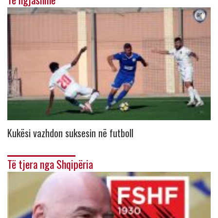
Kukësi vazhdon suksesin në futboll
Të tjera nga Shqipëria