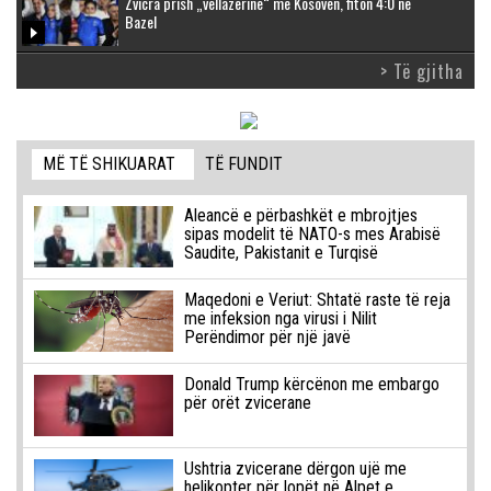
Zvicra prish „vëllazërinë“ me Kosovën, fiton 4:0 në
Bazel
> Të gjitha
MË TË SHIKUARAT
TË FUNDIT
Aleancë e përbashkët e mbrojtjes
sipas modelit të NATO-s mes Arabisë
Saudite, Pakistanit e Turqisë
Maqedoni e Veriut: Shtatë raste të reja
me infeksion nga virusi i Nilit
Perëndimor për një javë
Donald Trump kërcënon me embargo
për orët zvicerane
Ushtria zvicerane dërgon ujë me
helikopter për lopët në Alpet e