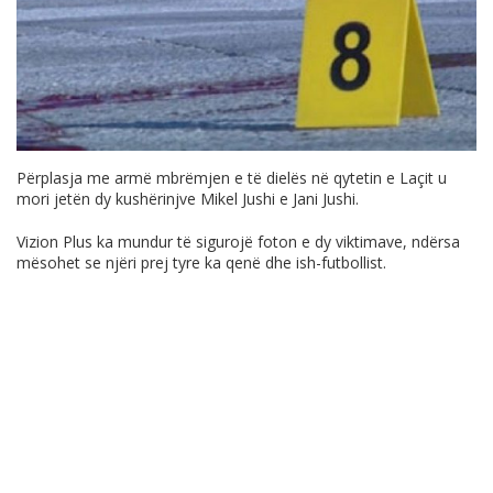
Përplasja me armë mbrëmjen e të dielës në qytetin e Laçit u
mori jetën dy kushërinjve Mikel Jushi e Jani Jushi.
Vizion Plus ka mundur të sigurojë foton e dy viktimave, ndërsa
mësohet se njëri prej tyre ka qenë dhe ish-futbollist.